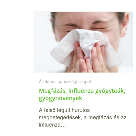
Általános egészségi állapot
Megfázás, influenza gyógyteák,
gyógynövények
A felső légúti hurutos
megbetegedések, a megfázás és az
influenza…