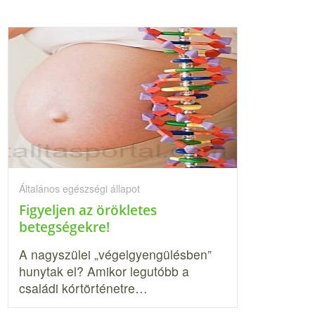
Általános egészségi állapot
Figyeljen az örökletes
betegségekre!
A nagyszülei „végelgyengülésben”
hunytak el? Amikor legutóbb a
családi kórtörténetre…