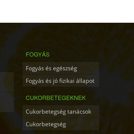
FOGYÁS
Fogyás és egészség
Fogyás és jó fizikai állapot
CUKORBETEGEKNEK
Cukorbetegség tanácsok
Cukorbetegség