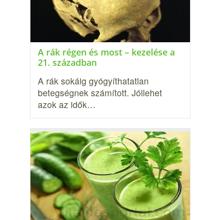
A rák régen és most – kezelése a
21. században
A rák sokáig gyógyíthatatlan
betegségnek számított. Jóllehet
azok az idők…