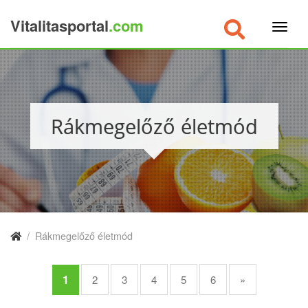
Vitalitasportal
.com
×
Rákmegelőző életmód
/
Rákmegelőző életmód
1
2
3
4
5
6
»