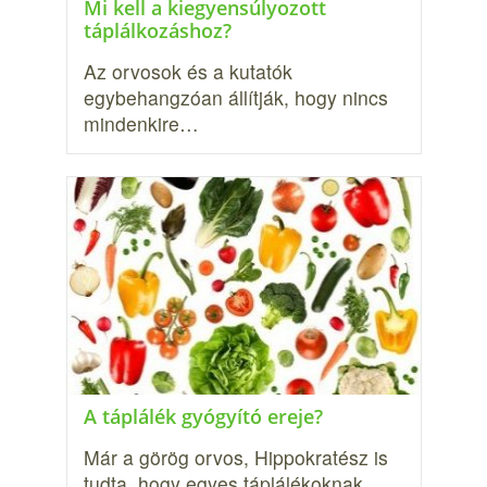
Mi kell a kiegyensúlyozott
táplálkozáshoz?
Az orvosok és a kutatók
egybehangzóan állítják, hogy nincs
mindenkire…
A táplálék gyógyító ereje?
Már a görög orvos, Hippokratész is
tudta, hogy egyes táplálékoknak…