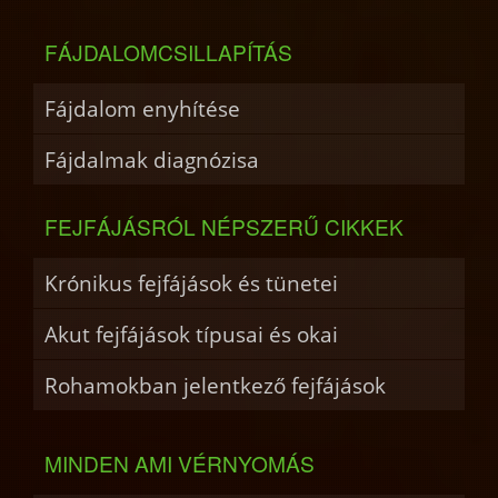
FÁJDALOMCSILLAPÍTÁS
Fájdalom enyhítése
Fájdalmak diagnózisa
FEJFÁJÁSRÓL NÉPSZERŰ CIKKEK
Krónikus fejfájások és tünetei
Akut fejfájások típusai és okai
Rohamokban jelentkező fejfájások
MINDEN AMI VÉRNYOMÁS