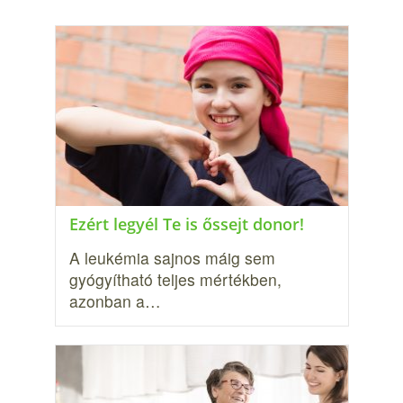
Ezért legyél Te is őssejt donor!
A leukémia sajnos máig sem
gyógyítható teljes mértékben,
azonban a…