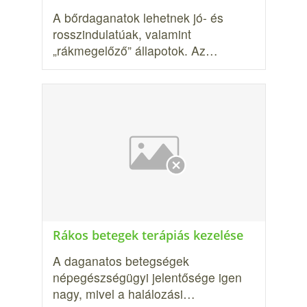
A bőrdaganatok lehetnek jó- és
rosszindulatúak, valamint
„rákmegelőző” állapotok. Az…
Rákos betegek terápiás kezelése
A daganatos betegségek
népegészségügyi jelentősége igen
nagy, mivel a halá­lozási…