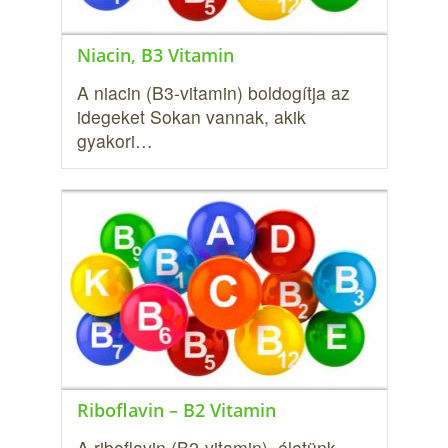
Niacin, B3 Vitamin
A niacin (B3-vitamin) boldogítja az
idegeket Sokan vannak, akik
gyakori…
Riboflavin – B2 Vitamin
A riboflavin (B2-vitamin), életünk