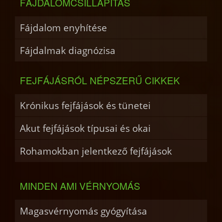
FÁJDALOMCSILLAPÍTÁS
Fájdalom enyhítése
Fájdalmak diagnózisa
FEJFÁJÁSRÓL NÉPSZERŰ CIKKEK
Krónikus fejfájások és tünetei
Akut fejfájások típusai és okai
Rohamokban jelentkező fejfájások
MINDEN AMI VÉRNYOMÁS
Magasvérnyomás gyógyítása