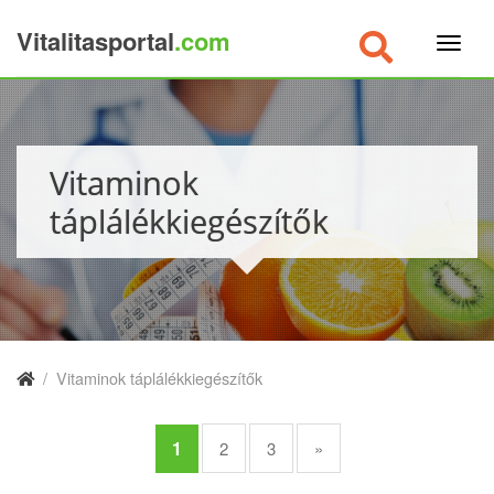
Vitalitasportal
.com
×
Vitaminok
táplálékkiegészítők
/
Vitaminok táplálékkiegészítők
1
2
3
»