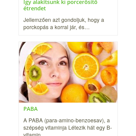
Így alakítsunk ki porcerősítő
étrendet
Jellemzően azt gondoljuk, hogy a
porckopás a korral jár, és…
PABA
A PABA (para-amino-benzoesav), a
szépség vitaminja Létezik hát egy B-
vitamin,…