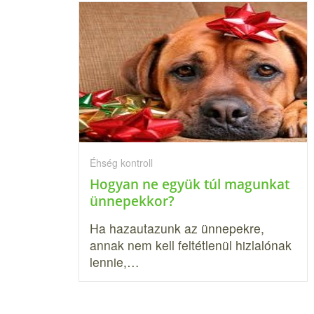
Éhség kontroll
Hogyan ne együk túl magunkat
ünnepekkor?
Ha hazautazunk az ünnepekre,
annak nem kell feltétlenül hizlalónak
lennie,…