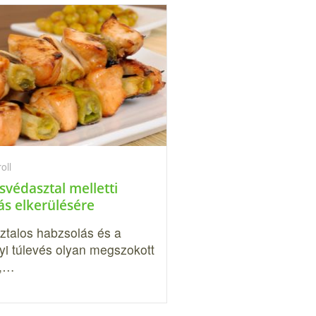
oll
 svédasztal melletti
ás elkerülésére
ztalos habzsolás és a
yi túlevés olyan megszokott
,…