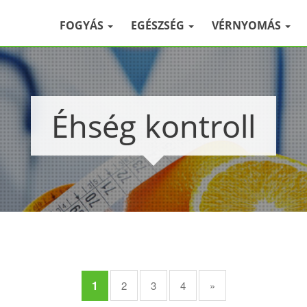
FOGYÁS
EGÉSZSÉG
VÉRNYOMÁS
Éhség kontroll
1
2
3
4
»