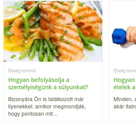
Éhség kontroll
Éhség kontr
Hogyan befolyásolja a
Hogyan 
személyiségünk a súlyunkat?
ételek 
Bizonyára Ön is találkozott már
Minden, 
ilyenekkel: amikor megmondják,
akár ital
hogy pontosan mit…