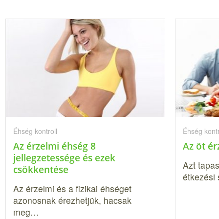
Éhség kontroll
Éhség kontr
Az érzelmi éhség 8
Az öt ér
jellegzetessége és ezek
Azt tapas
csökkentése
étkezési 
Az érzelmi és a fizikai éhséget
azonosnak érezhetjük, hacsak
meg…