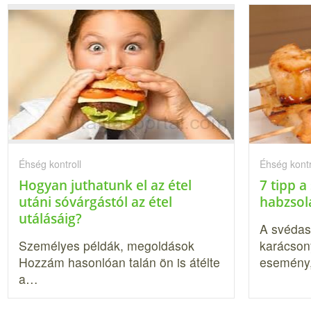
Éhség kontroll
Éhség kontr
Hogyan juthatunk el az étel
7 tipp a
utáni sóvárgástól az étel
habzsol
utálásáig?
A svédas
Személyes példák, megoldások
karácson
Hozzám hasonlóan talán ön is átélte
esemény
a…