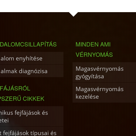
DALOMCSILLAPÍTÁS
MINDEN AMI
VÉRNYOMÁS
dalom enyhítése
Magasvérnyomás
dalmak diagnózisa
gyógyítása
JFÁJÁSRÓL
Magasvérnyomás
kezelése
PSZERŰ CIKKEK
ikus fejfájások és
etei
 fejfájások típusai és