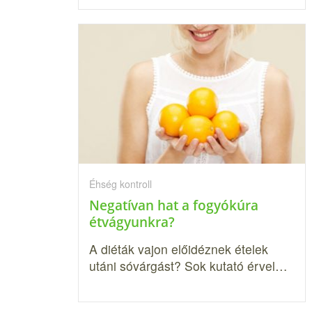
Éhség kontroll
Negatívan hat a fogyókúra
étvágyunkra?
A diéták vajon előidéznek ételek
utáni sóvárgást? Sok kutató érvel…