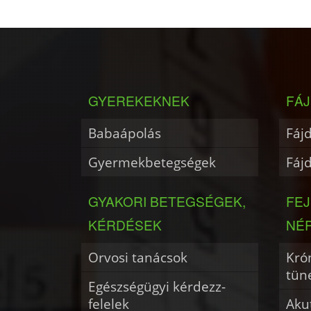
GYEREKEKNEK
FÁJ
Babaápolás
Fáj
Gyermekbetegségek
Fáj
GYAKORI BETEGSÉGEK,
FE
KÉRDÉSEK
NÉ
Orvosi tanácsok
Krón
tün
Egészségügyi kérdezz-
felelek
Akut