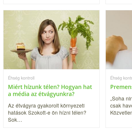
Éhség kontroll
Éhség kontr
Miért hízunk télen? Hogyan hat
Premens
a média az étvágyunkra?
„Soha ni
Az étvágyra gyakorolt környezeti
csak hav
hatások Szokott-e ön hízni télen?
Közvetle
Sok…