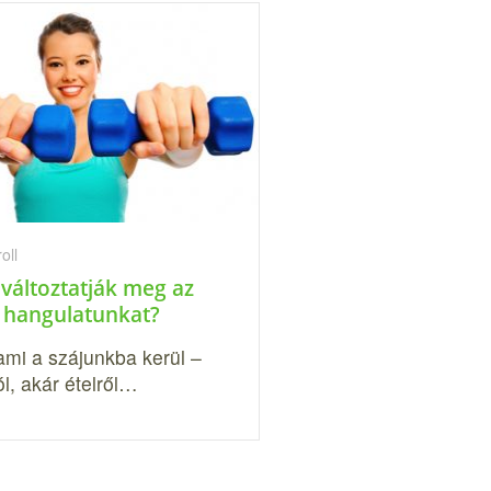
oll
változtatják meg az
a hangulatunkat?
ami a szájunkba kerül –
ról, akár ételről…