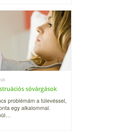
oll
truációs sóvárgások
ncs problémám a túlevéssel,
onta egy alkalommal.
nül…