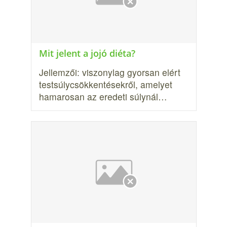
Mit jelent a jojó diéta?
Jellemzői: viszonylag gyorsan el­ért
testsúlycsökkentésekről, amelyet
hamarosan az eredeti súlynál…