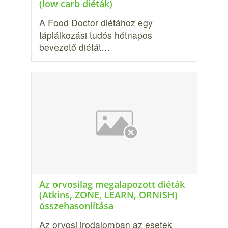
(low carb diéták)
A Food Doctor diétához egy
táplálkozási tudós hétna­pos
bevezető diétát…
Az orvosilag megalapozott diéták
(Atkins, ZONE, LEARN, ORNISH)
összehasonlítása
Az orvosi irodalomban az esetek