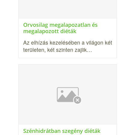
Orvosilag megalapozatlan és
megalapozott diéták
Az elhízás kezelésében a világon két
területen, két szinten zajlik…
Szénhidrátban szegény diéták