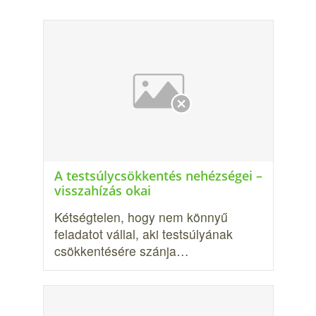
A testsúlycsökkentés nehézségei –
visszahízás okai
Kétségtelen, hogy nem könnyű
feladatot vállal, aki testsúlyá­nak
csökkentésére szánja…