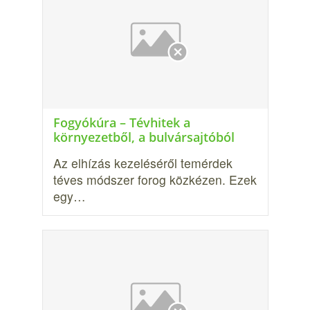
Fogyókúra – Tévhitek a
környezetből, a bulvársajtóból
Az elhízás kezeléséről temérdek
téves módszer forog köz­kézen. Ezek
egy…