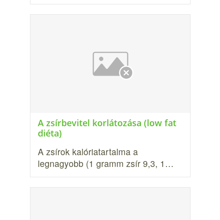
A zsírbevitel korlátozása (low fat
diéta)
A zsírok kalóriatartalma a
legnagyobb (1 gramm zsír 9,3, 1…