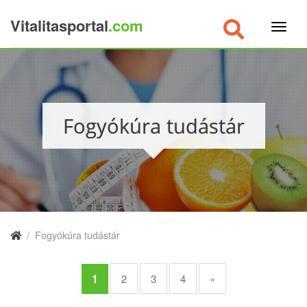
Vitalitasportal
.com
×
Fogyókúra tudástár
/
Fogyókúra tudástár
1
2
3
4
»