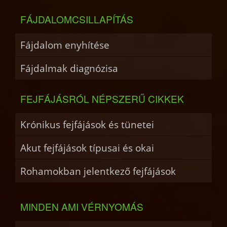
FÁJDALOMCSILLAPÍTÁS
Fájdalom enyhítése
Fájdalmak diagnózisa
FEJFÁJÁSRÓL NÉPSZERŰ CIKKEK
Krónikus fejfájások és tünetei
Akut fejfájások típusai és okai
Rohamokban jelentkező fejfájások
MINDEN AMI VÉRNYOMÁS