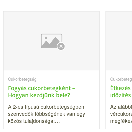
Cukorbetegség
Cukorbete
Fogyás cukorbetegként –
Étkezés
Hogyan kezdjünk bele?
időzíté
A 2-es típusú cukorbetegségben
Az alábbi
szenvedők többségének van egy
vércukors
közös tulajdonsága:…
megfé­ke