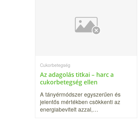
Cukorbetegség
Az adagolás titkai – harc a
cukorbetegség ellen
A tányérmódszer egyszerűen és
jelentős mértékben csökkenti az
energiabevitelt azzal,…