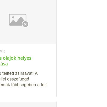
gség
s olajok helyes
tása
telített zsírsavat! A
ellel összefüggő
lémák többségében a telí­