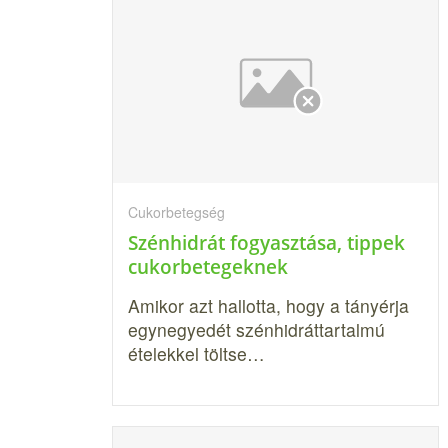
Cukorbetegség
Szénhidrát fogyasztása, tippek
cukorbetegeknek
Amikor azt hallotta, hogy a tányérja
egynegyedét szénhidrát­tartalmú
ételekkel töltse…