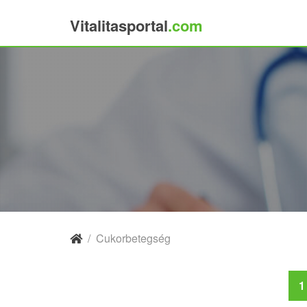
Vitalitasportal
.com
×
/
Cukorbetegség
1