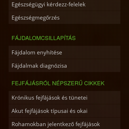
Egészségügyi kérdezz-felelek
Egészségmegőrzés
FÁJDALOMCSILLAPÍTÁS
Fájdalom enyhítése
Fájdalmak diagnózisa
FEJFÁJÁSRÓL NÉPSZERŰ CIKKEK
Krónikus fejfájások és tünetei
Akut fejfájások típusai és okai
Rohamokban jelentkező fejfájások