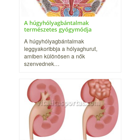
A húgyhólyagbántalmak
természetes gyógymódja
A húgyhólyagbántalmak
leggyakoribbja a hólyaghurut,
amiben különösen a nők
szenvednek…