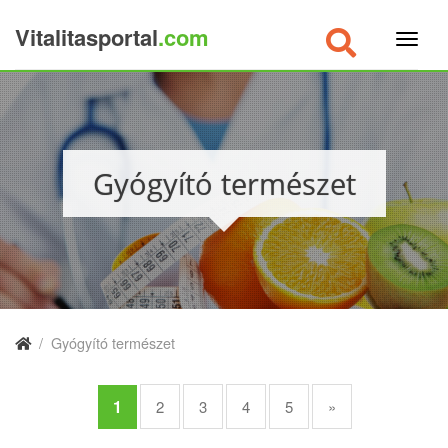
Vitalitasportal
.com
×
Gyógyító természet
/
Gyógyító természet
1
2
3
4
5
»