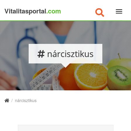
Vitalitasportal
.com
×
nárcisztikus
/
nárcisztikus