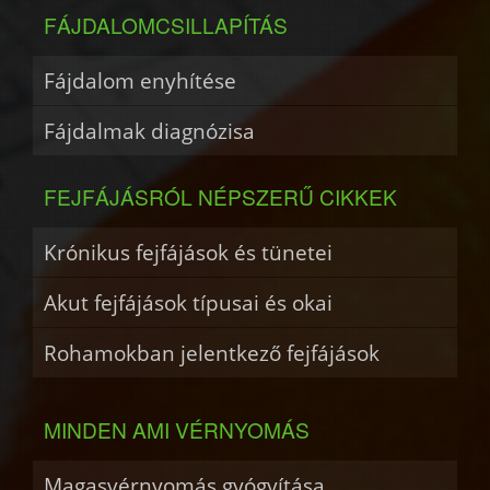
FÁJDALOMCSILLAPÍTÁS
Fájdalom enyhítése
Fájdalmak diagnózisa
FEJFÁJÁSRÓL NÉPSZERŰ CIKKEK
Krónikus fejfájások és tünetei
Akut fejfájások típusai és okai
Rohamokban jelentkező fejfájások
MINDEN AMI VÉRNYOMÁS
Magasvérnyomás gyógyítása