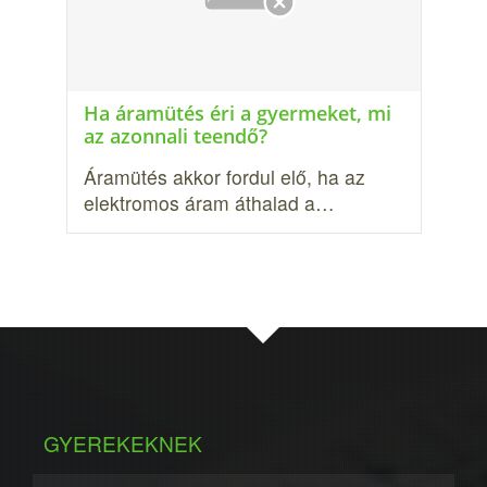
Ha áramütés éri a gyermeket, mi
az azonnali teendő?
Áramütés akkor fordul elő, ha az
elekt­romos áram áthalad a…
GYEREKEKNEK