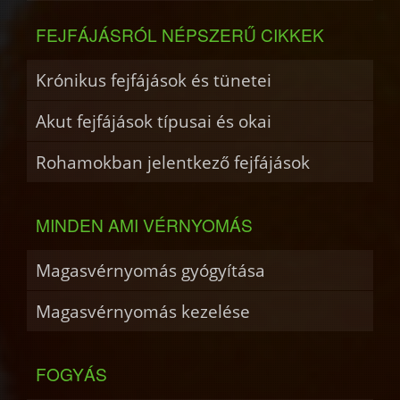
FEJFÁJÁSRÓL NÉPSZERŰ CIKKEK
Krónikus fejfájások és tünetei
Akut fejfájások típusai és okai
Rohamokban jelentkező fejfájások
MINDEN AMI VÉRNYOMÁS
Magasvérnyomás gyógyítása
Magasvérnyomás kezelése
FOGYÁS