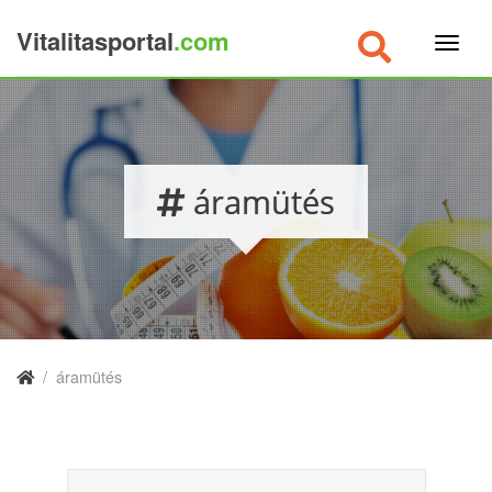
Vitalitasportal
.com
×
áramütés
/
áramütés