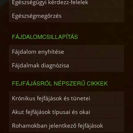
Egészségügyi kérdezz-felelek
Egészségmegőrzés
FÁJDALOMCSILLAPÍTÁS
Fájdalom enyhítése
Fájdalmak diagnózisa
FEJFÁJÁSRÓL NÉPSZERŰ CIKKEK
Krónikus fejfájások és tünetei
Akut fejfájások típusai és okai
Rohamokban jelentkező fejfájások