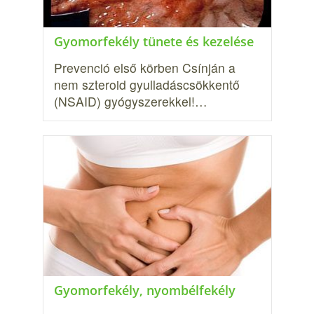
Gyomorfekély tünete és kezelése
Prevenció első körben Csínján a
nem szteroid gyulladáscsökkentő
(NSAID) gyógyszerekkel!…
Gyomorfekély, nyombélfekély