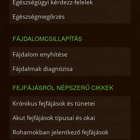
Egészségügyi kérdezz-felelek
Egészségmegőrzés
FÁJDALOMCSILLAPÍTÁS
Fájdalom enyhítése
Fájdalmak diagnózisa
FEJFÁJÁSRÓL NÉPSZERŰ CIKKEK
Krónikus fejfájások és tünetei
Akut fejfájások típusai és okai
Rohamokban jelentkező fejfájások