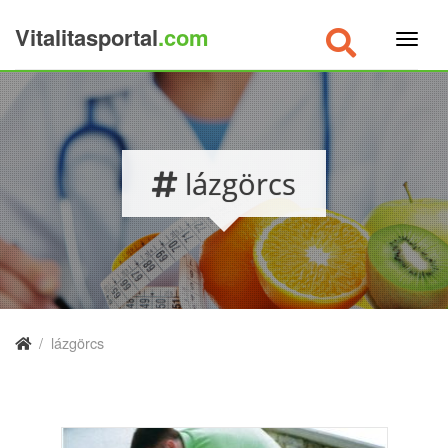
Vitalitasportal
.com
×
lázgörcs
/
lázgörcs