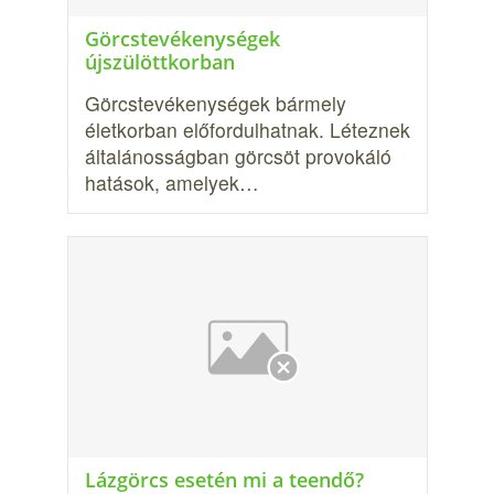
Görcstevékenységek
újszülöttkorban
Görcstevékenységek bármely
életkorban előfordulhatnak. Lé­teznek
általánosságban görcsöt provokáló
hatások, amelyek…
Lázgörcs esetén mi a teendő?