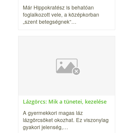
Már Hippokratész is behatóan
foglalkozott vele, a középkorban
„szent betegségnek”…
Lázgörcs: Mik a tünetei, kezelése
A gyermekkori magas láz
lázgörcsöket okozhat. Ez viszonylag
gyakori jelenség,…