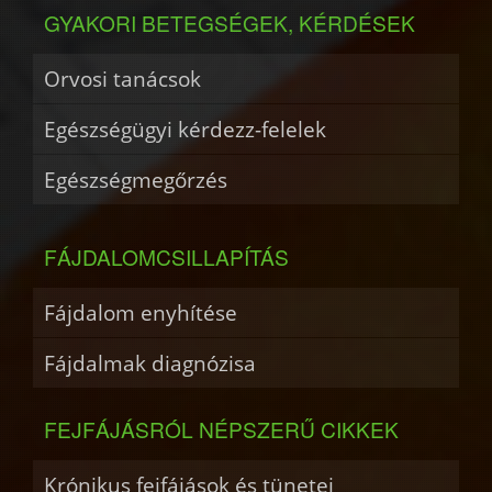
GYAKORI BETEGSÉGEK, KÉRDÉSEK
Orvosi tanácsok
Egészségügyi kérdezz-felelek
Egészségmegőrzés
FÁJDALOMCSILLAPÍTÁS
Fájdalom enyhítése
Fájdalmak diagnózisa
FEJFÁJÁSRÓL NÉPSZERŰ CIKKEK
Krónikus fejfájások és tünetei