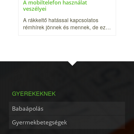
A mobiltelefon használat
veszélyei
A rákkeltő hatással kapcsolatos
rémhírek jönnek és men­nek, de ez…
GYEREKEKNEK
Babaápolás
Gyermekbetegségek