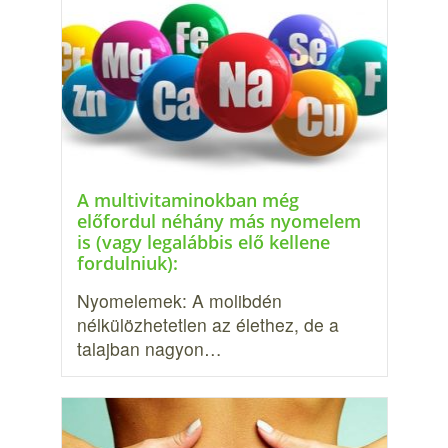
A multivitaminokban még
előfordul néhány más nyomelem
is (vagy legalábbis elő kellene
fordulniuk):
Nyomelemek: A molibdén
nélkülözhetetlen az élethez, de a
talajban nagyon…