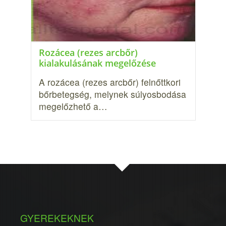
Rozácea (rezes arcbőr)
kialakulásának megelőzése
A rozácea (rezes arcbőr) felnőttkori
bőrbetegség, melynek súlyosbodása
megelőzhető a…
GYEREKEKNEK