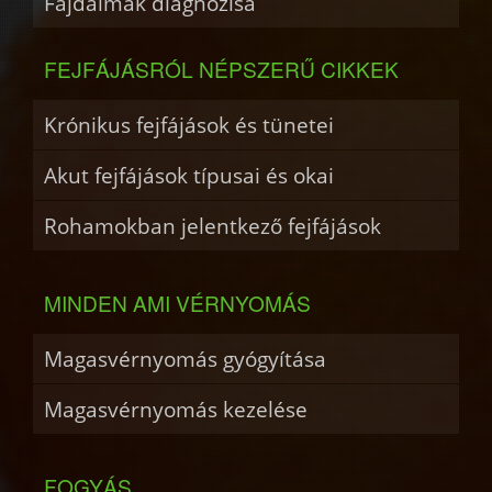
Fájdalmak diagnózisa
FEJFÁJÁSRÓL NÉPSZERŰ CIKKEK
Krónikus fejfájások és tünetei
Akut fejfájások típusai és okai
Rohamokban jelentkező fejfájások
MINDEN AMI VÉRNYOMÁS
Magasvérnyomás gyógyítása
Magasvérnyomás kezelése
FOGYÁS