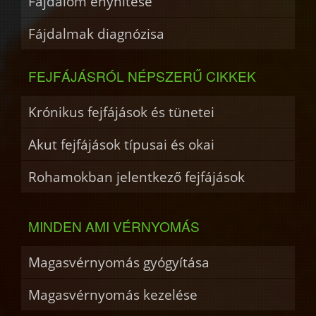
Fájdalom enyhítése
Fájdalmak diagnózisa
FEJFÁJÁSRÓL NÉPSZERŰ CIKKEK
Krónikus fejfájások és tünetei
Akut fejfájások típusai és okai
Rohamokban jelentkező fejfájások
MINDEN AMI VÉRNYOMÁS
Magasvérnyomás gyógyítása
Magasvérnyomás kezelése