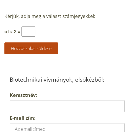
Kérjük, adja meg a választ számjegyekkel:
öt × 2 =
Biotechnikai vívmányok, elsőkézből:
Keresztnév:
E-mail cím: