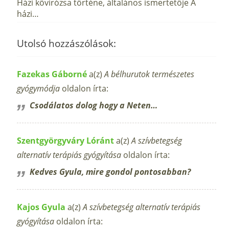
Házi kövirózsa történe, általános ismertetője A
házi…
Utolsó hozzászólások:
Fazekas Gáborné
a(z)
A bélhurutok természetes
gyógymódja
oldalon írta:
Csodálatos dolog hogy a Neten…
Szentgyörgyváry Lóránt
a(z)
A szívbetegség
alternatív terápiás gyógyítása
oldalon írta:
Kedves Gyula, mire gondol pontosabban?
Kajos Gyula
a(z)
A szívbetegség alternatív terápiás
gyógyítása
oldalon írta: