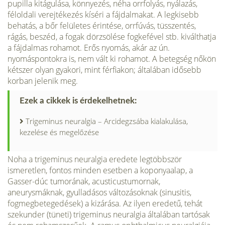
pupilla kitágulása, könnyezés, néha orrfolyás, nyálazás,
féloldali verejtékezés kíséri a fájdalmakat. A legkisebb
behatás, a bőr felületes érintése, orrfúvás, tüsszentés,
rágás, beszéd, a fogak dörzsölése fogkefével stb. kiválthatja
a fájdalmas rohamot. Erős nyomás, akár az ún.
nyomáspontokra is, nem vált ki rohamot. A betegség nőkön
kétszer olyan gyakori, mint férfiakon; általában idősebb
korban jelenik meg.
Ezek a cikkek is érdekelhetnek:
Trigeminus neuralgia – Arcidegzsába kialakulása,
kezelése és megelőzése
Noha a trigeminus neuralgia eredete legtöbbször
ismeretlen, fontos minden esetben a koponyaalap, a
Gasser-dúc tumorának, acusticustumornak,
aneurysmáknak, gyulladásos változásoknak (sinusitis,
fogmegbetegedések) a kizárása. Az ilyen eredetű, tehát
szekunder (tüneti) trigeminus neuralgia általában tartósak