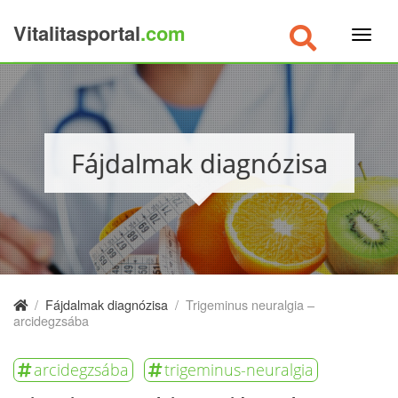
Vitalitasportal
.com
×
Fájdalmak diagnózisa
/
Fájdalmak diagnózisa
/
Trigeminus neuralgia –
arcidegzsába
arcidegzsába
trigeminus-neuralgia