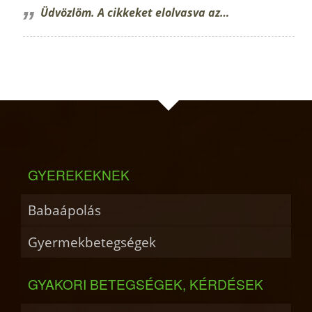
Üdvözlöm. A cikkeket elolvasva az…
GYEREKEKNEK
Babaápolás
Gyermekbetegségek
GYAKORI BETEGSÉGEK, KÉRDÉSEK