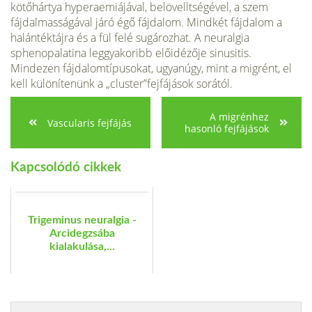
kötőhártya hyperaemiájával, belövelltségével, a szem
fájdalmasságával járó égő fájdalom. Mindkét fájdalom a
halántéktájra és a fül felé sugározhat. A neuralgia
sphenopalatina leggyakoribb előidézője sinusitis.
Mindezen fájdalomtípusokat, ugyanúgy, mint a migrént, el
kell különítenünk a „cluster”fejfájások sorától.
A migrénhez
Vascularis fejfájás
hasonló fejfájások
Kapcsolódó cikkek
Trigeminus neuralgia -
Arcidegzsába
kialakulása,...