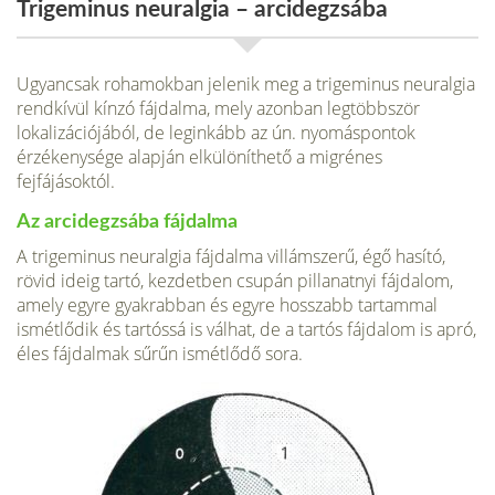
Trigeminus neuralgia – arcidegzsába
Ugyancsak rohamokban jelenik meg a trigeminus neuralgia
rendkívül kínzó fájdalma, mely azonban legtöbbször
lokalizációjából, de leginkább az ún. nyomáspontok
érzékenysége alapján elkülöníthető a migrénes
fejfájásoktól.
Az arcidegzsába fájdalma
A trigeminus neuralgia fájdalma villámszerű, égő hasító,
rövid ideig tartó, kezdetben csupán pillanatnyi fájdalom,
amely egyre gyakrabban és egyre hosszabb tartammal
ismétlődik és tartóssá is válhat, de a tartós fájdalom is apró,
éles fájdalmak sűrűn ismétlődő sora.