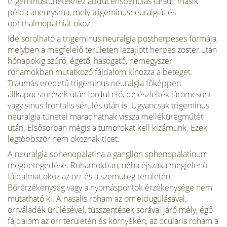
trigeminustünetekhez abducensbénulás társul; másik
példa aneurysma, mely trigeminusneuralgiát és
ophthalmopathiát okoz.
Ide sorolható a trigeminus neuralgia postherpeses formája,
melyben a megfelelő területen lezajlott herpes zoster után
hónapokig szúró, égető, hasogató, nemegyszer
rohamokban mutatkozó fájdalom kínozza a beteget.
Traumás eredetű trigeminus neuralgia főképpen
állkapocstörések után fordul elő, de észlelték járomcsont
vagy sinus frontalis sérülés után is. Ugyancsak trigeminus
neuralgia tünetei maradhatnak vissza melléküregműtét
után. Elsősorban mégis a tumorokat kell kizárnunk. Ezek
legtöbbször nem okoznak ticet.
A neuralgia sphenopalatina a ganglion sphenopalatinum
megbetegedése. Rohamokban, néha éjszaka megjelenő
fájdalmat okoz az orr és a szemüreg területén.
Bőrérzékenység vagy a nyomáspontok érzékenysége nem
mutatható ki. A nasalis roham az orr eldugulásával,
orrváladék ürülésével, tüsszentések sorával járó mély, égő
fájdalom az orr területén és környékén, az ocularis roham a