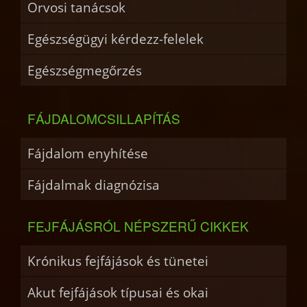
Orvosi tanácsok
Egészségügyi kérdezz-felelek
Egészségmegőrzés
FÁJDALOMCSILLAPÍTÁS
Fájdalom enyhítése
Fájdalmak diagnózisa
FEJFÁJÁSRÓL NÉPSZERŰ CIKKEK
Krónikus fejfájások és tünetei
Akut fejfájások típusai és okai