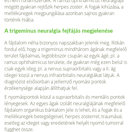
és nem rohamszerűek. A ramus ophthalmicus neuralgiája
mögött gyakran rejtőzik herpes zoster. A fogak kihúzása, a
melléküregek megpungálása azonban sajnos gyakran
történik hiába.
A trigeminus neuralgia fejfájás megjelenése
A fájdalom néha bizonyos napszakban jelenik meg. Ritkán
fordul elő, hogy a trigeminus mindhárom ágának megfelelő
terület fájdalmas, legtöbbször csupán az egyik ágé, pl. a
ramus ophthalmicus területe, de gyakran még ezen belül is
csak egyik ideg, pl. a nervus supraorbitalis vagy a II. ág
idegei közül a nervus infraorbitalis neuralgiákat látjuk. A
diagnózist elsősorban a jellemző nyomási pontok
érzékenysége alapján állíthatjuk fel.
E nyomáspontok közül a supraorbitalis és mentális pontok
lényegesek. Az egyes ágak izolált neuralgiájának megfelelő
fájdalom organikus bántalom jele is lehet, és a fogak és a
melléküregek betegségeivel, herpes zosterrel, traumával,
esetleg az ideget vagy eredetének helyét nyomó tumorral
függhet össze.