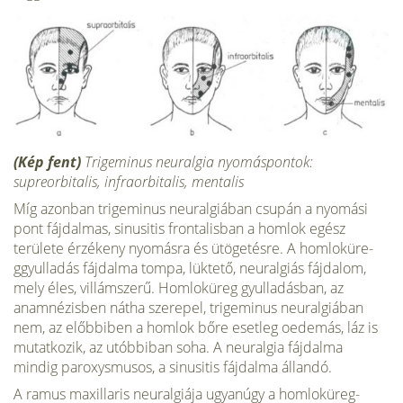
(Kép fent)
Trigeminus neuralgia nyomáspontok:
supreorbitalis, infraorbitalis, mentalis
Míg azonban trigeminus neuralgiában csupán a nyomási
pont fájdalmas, sinusitis frontalisban a homlok egész
területe érzékeny nyomásra és ütögetésre. A homloküre-
ggyulladás fájdalma tompa, lüktető, neuralgiás fájdalom,
mely éles, villámszerű. Homloküreg gyulladásban, az
anamnézisben nátha szerepel, trigeminus neuralgiában
nem, az előbbiben a homlok bőre esetleg oedemás, láz is
mutatkozik, az utóbbiban soha. A neuralgia fájdalma
mindig paroxysmusos, a sinusitis fájdalma állandó.
A ramus maxillaris neuralgiája ugyanúgy a homloküreg-