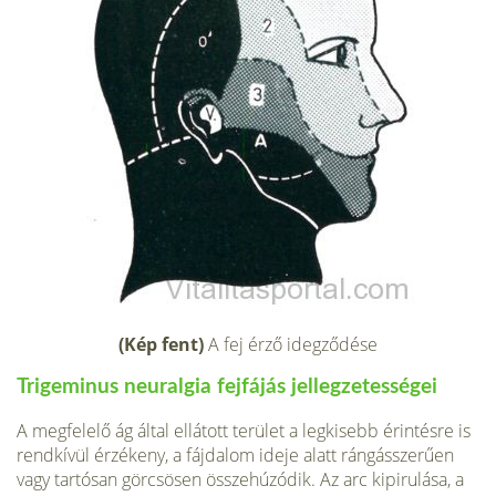
(Kép fent)
A fej érző idegződése
Trigeminus neuralgia fejfájás jellegzetességei
A megfelelő ág által ellátott terület a legkisebb érintésre is
rendkívül érzékeny, a fájdalom ideje alatt rángásszerűen
vagy tartósan görcsösen összehúzódik. Az arc kipirulása, a