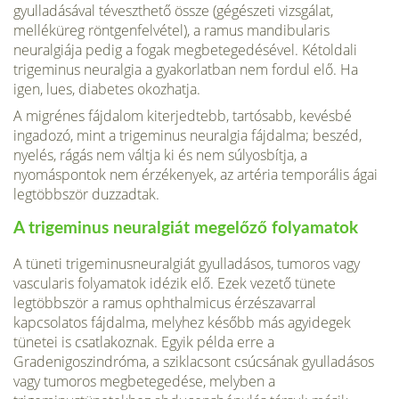
gyulladásával téveszthető össze (gégészeti vizsgálat,
melléküreg röntgenfelvétel), a ramus mandibularis
neuralgiája pedig a fogak megbetegedésével. Kétoldali
trigeminus neuralgia a gyakorlatban nem fordul elő. Ha
igen, lues, diabetes okozhatja.
A migrénes fájdalom kiterjedtebb, tartósabb, kevésbé
ingadozó, mint a trigeminus neuralgia fájdalma; beszéd,
nyelés, rágás nem váltja ki és nem súlyosbítja, a
nyomáspontok nem érzékenyek, az artéria temporális ágai
legtöbbször duzzadtak.
A trigeminus neuralgiát megelőző folyamatok
A tüneti trigeminusneuralgiát gyulladásos, tumoros vagy
vascularis folyamatok idézik elő. Ezek vezető tünete
legtöbbször a ramus ophthalmicus érzészavarral
kapcsolatos fájdalma, melyhez később más agyidegek
tünetei is csatlakoznak. Egyik példa erre a
Gradenigoszindróma, a sziklacsont csúcsának gyulladásos
vagy tumoros megbetegedése, melyben a