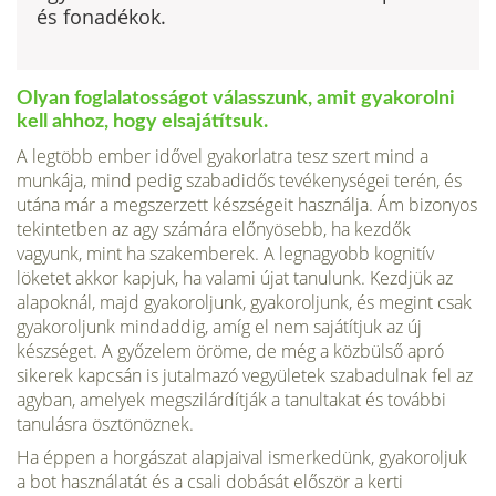
és fonadékok.
Olyan foglalatosságot válasszunk, amit gyakorolni
kell ahhoz, hogy elsajátítsuk.
A legtöbb ember idővel gyakorlatra tesz szert mind a
munkája, mind pedig szabadidős tevékenységei terén, és
utána már a megszerzett készségeit használja. Ám bizonyos
tekintetben az agy számára előnyösebb, ha kezdők
vagyunk, mint ha szakemberek. A legnagyobb kognitív
löketet akkor kapjuk, ha valami újat tanulunk. Kezdjük az
alapoknál, majd gyakoroljunk, gyakoroljunk, és megint csak
gyakoroljunk mindaddig, amíg el nem sajátítjuk az új
készséget. A győzelem öröme, de még a közbülső apró
sikerek kapcsán is jutalmazó vegyületek szabadulnak fel az
agyban, amelyek megszilárdítják a tanultakat és további
tanulásra ösztönöznek.
Ha éppen a horgászat alapjaival ismerkedünk, gyakoroljuk
a bot használatát és a csali dobását először a kerti