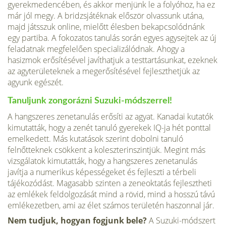
gyerekmedencében, és akkor menjünk le a folyóhoz, ha ez
már jól megy. A bridzsjátéknak először olvassunk utána,
majd játsszuk online, mielőtt élesben bekapcsolódnánk
egy partiba. A fokozatos tanulás során egyes agysejtek az új
feladatnak megfelelően specializálódnak. Ahogy a
hasizmok erősítésével javíthatjuk a testtartásunkat, ezeknek
az agyterületeknek a megerősítésével fejleszthetjük az
agyunk egészét.
Tanuljunk zongorázni Suzuki-módszerrel!
A hangszeres zenetanulás erősíti az agyat. Kanadai kutatók
kimutatták, hogy a zenét tanuló gyerekek IQ-ja hét ponttal
emelkedett. Más kutatások szerint dobolni tanuló
felnőtteknek csökkent a koleszterinszintjük. Megint más
vizsgálatok kimutatták, hogy a hangszeres zenetanulás
javítja a numerikus képességeket és fejleszti a térbeli
tájékozódást. Magasabb szinten a zeneoktatás fejlesztheti
az emlékek feldolgozását mind a rövid, mind a hosszú távú
emlékezetben, ami az élet számos területén haszonnal jár.
Nem tudjuk, hogyan fogjunk bele?
A Suzuki-módszert