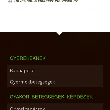
Üdvözlöm. A cikkeket elolvasva az…
GYEREKEKNEK
Babaápolás
Gyermekbetegségek
GYAKORI BETEGSÉGEK, KÉRDÉSEK
Orvosi tanácsok