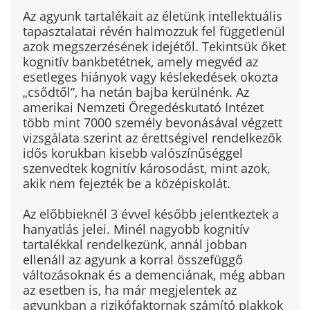
Az agyunk tartalékait az életünk intellektuális
tapasztalatai révén halmozzuk fel függetlenül
azok megszerzésének idejétől. Tekintsük őket
kognitív bankbetétnek, amely megvéd az
esetleges hiányok vagy késlekedések okozta
„csődtől”, ha netán bajba kerülnénk. Az
amerikai Nemzeti Öregedéskutató Intézet
több mint 7000 személy bevonásával végzett
vizsgálata szerint az érettségivel rendelkezők
idős korukban kisebb valószínűséggel
szenvedtek kognitív károsodást, mint azok,
akik nem fejezték be a középiskolát.
Az előbbieknél 3 évvel később jelentkeztek a
hanyatlás jelei. Minél nagyobb kognitív
tartalékkal rendelkezünk, annál jobban
ellenáll az agyunk a korral összefüggő
változásoknak és a demenciának, még abban
az esetben is, ha már megjelentek az
agyunkban a rizikófaktornak számító plakkok