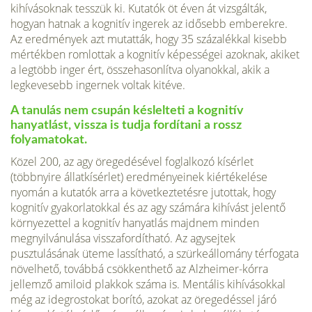
kihívásoknak tesszük ki. Kutatók öt éven át vizsgálták,
hogyan hatnak a kognitív ingerek az idősebb emberekre.
Az eredmények azt mutatták, hogy 35 százalékkal kisebb
mértékben romlottak a kognitív képességei azoknak, akiket
a legtöbb inger ért, összehasonlítva olyanokkal, akik a
legkevesebb ingernek voltak kitéve.
A tanulás nem csupán késlelteti a kognitív
hanyatlást, vissza is tudja fordítani a rossz
folyamatokat.
Közel 200, az agy öregedésével foglalkozó kísérlet
(többnyire állatkísérlet) eredményeinek kiértékelése
nyomán a kutatók arra a következtetésre jutottak, hogy
kognitív gyakorlatokkal és az agy számára kihívást jelentő
környezettel a kognitív hanyatlás majdnem minden
megnyilvánulása visszafordítható. Az agysejtek
pusztulásának üteme lassítható, a szürkeállomány térfogata
növelhető, továbbá csökkenthető az Alzheimer-kórra
jellemző amiloid plakkok száma is. Mentális kihívásokkal
még az idegrostokat borító, azokat az öregedéssel járó