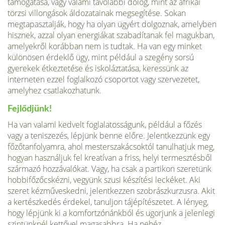
támogatása, vagy valami távolabbi dolog, mint az afrikai
törzsi villongások áldozatainak megsegítése. Sokan
megtapasztalják, hogy ha olyan ügyért dolgoznak, amelyben
hisznek, azzal olyan energiákat szabadítanak fel magukban,
amelyekről korábban nem is tudtak. Ha van egy minket
különösen érdeklő ügy, mint például a szegény sorsú
gyerekek étkeztetése és iskoláztatása, keressünk az
interneten ezzel foglalkozó csoportot vagy szervezetet,
amelyhez csatlakozhatunk.
Fejlődjünk!
Ha van valami kedvelt foglalatosságunk, például a főzés
vagy a teniszezés, lépjünk benne előre. Jelentkezzünk egy
főzőtanfolyamra, ahol mesterszakácsoktól tanulhatjuk meg,
hogyan használjuk fel kreatívan a friss, helyi termesztésből
származó hozzávalókat. Vagy, ha csak a partikon szeretünk
hobbifőzőcskézni, vegyünk szusi készítési leckéket. Aki
szeret kézműveskedni, jelentkezzen szobrászkurzusra. Akit
a kertészkedés érdekel, tanuljon tájépítészetet. A lényeg,
hogy lépjünk ki a komfortzónánkból és ugorjunk a jelenlegi
szintünknél kettővel magasabbra. Ha nehéz