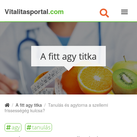
Vitalitasportal
.com
×
A fitt agy titka
/
A fitt agy titka
/
Tanulás és agytorna a szellemi
frissességég kulcsa?
agy
tanulás