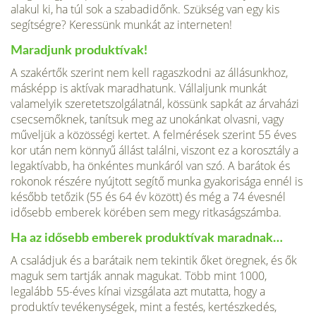
alakul ki, ha túl sok a szabadidőnk. Szükség van egy kis
segítségre? Keressünk munkát az interneten!
Maradjunk produktívak!
A szakértők szerint nem kell ragaszkodni az állásunkhoz,
másképp is aktívak maradhatunk. Vállaljunk munkát
valamelyik szeretetszolgálatnál, kössünk sapkát az árvaházi
csecsemőknek, tanítsuk meg az unokánkat olvasni, vagy
műveljük a közösségi kertet. A felmérések szerint 55 éves
kor után nem könnyű állást találni, viszont ez a korosztály a
legaktívabb, ha önkéntes munkáról van szó. A barátok és
rokonok részére nyújtott segítő munka gyakorisága ennél is
később tetőzik (55 és 64 év között) és még a 74 évesnél
idősebb emberek körében sem megy ritkaságszámba.
Ha az idősebb emberek produktívak maradnak…
A családjuk és a barátaik nem tekintik őket öregnek, és ők
maguk sem tartják annak magukat. Több mint 1000,
legalább 55-éves kínai vizsgálata azt mutatta, hogy a
produktív tevékenységek, mint a festés, kertészkedés,