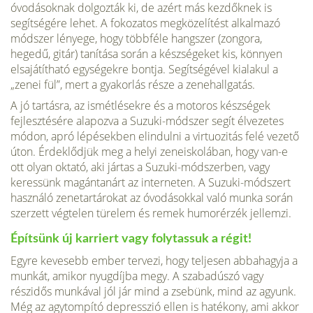
óvodásoknak dolgozták ki, de azért más kezdőknek is
segítségére lehet. A fokozatos megközelítést alkalmazó
módszer lényege, hogy többféle hangszer (zongora,
hegedű, gitár) tanítása során a készségeket kis, könnyen
elsajátítható egységekre bontja. Segítségével kialakul a
„zenei fül”, mert a gyakorlás része a zenehallgatás.
A jó tartásra, az ismétlésekre és a motoros készségek
fejlesztésére alapozva a Suzuki-módszer segít élvezetes
módon, apró lépésekben elindulni a virtuozitás felé vezető
úton. Érdeklődjük meg a helyi zeneiskolában, hogy van-e
ott olyan oktató, aki jártas a Suzuki-módszerben, vagy
keressünk magántanárt az interneten. A Suzuki-módszert
használó zenetartárokat az óvodásokkal való munka során
szerzett végtelen türelem és remek humorérzék jellemzi.
Építsünk új karriert vagy folytassuk a régit!
Egyre kevesebb ember tervezi, hogy teljesen abbahagyja a
munkát, amikor nyugdíjba megy. A szabadúszó vagy
részidős munkával jól jár mind a zsebünk, mind az agyunk.
Még az agytompító depresszió ellen is hatékony, ami akkor