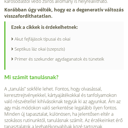
károsodástól védő zsíros állomány is helyreállítható.
Korábban úgy vélték, hogy ez a degeneratív változás
visszafordíthatatlan.
Ezek a cikkek is érdekelhetnek:
Akut fejfájások típusai és okai
Septikus láz okai (szepszis)
Primer és szekunder agydaganatok és tüneteik
Mi számit tanulásnak?
A „tanulás” sokféle lehet. Fontos, hogy olvasással,
keresztrejtvényekkel, kártyajátékokkal és tanfolyamokon
való részvétellel kihívásoknak tegyük ki az agyunkat. Ám az
agy más módokon való serkentése legalább ilyen fontos.
Minden új tapasztalat, különösen, ha jelentősen eltér a
szokásos rutinunktól, tanulásnak számít. Az érzékeinket érő
tapasztalatok a leghatékonyabbak közé tartoznak.