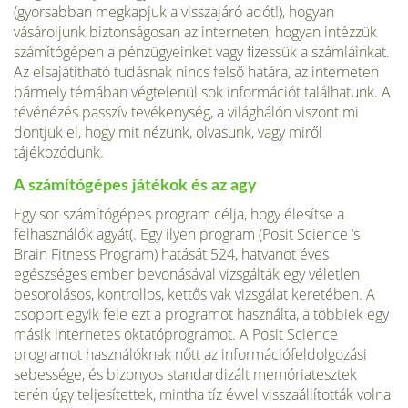
(gyorsabban megkapjuk a visszajáró adót!), hogyan
vásároljunk biztonságosan az interneten, hogyan intézzük
számítógépen a pénzügyeinket vagy fizessük a számláinkat.
Az elsajátítható tudásnak nincs felső határa, az interneten
bármely témában végtelenül sok információt találhatunk. A
tévénézés passzív tevékenység, a világhálón viszont mi
döntjük el, hogy mit nézünk, olvasunk, vagy miről
tájékozódunk.
A számítógépes játékok és az agy
Egy sor számítógépes program célja, hogy élesítse a
felhasználók agyát(. Egy ilyen program (Posit Science ‘s
Brain Fitness Program) hatását 524, hatvanöt éves
egészséges ember bevonásával vizsgálták egy véletlen
besorolásos, kontrollos, kettős vak vizsgálat keretében. A
csoport egyik fele ezt a programot használta, a többiek egy
másik internetes oktatóprogramot. A Posit Science
programot használóknak nőtt az információfeldolgozási
sebessége, és bizonyos standardizált memóriatesztek
terén úgy teljesítettek, mintha tíz évvel visszaállították volna