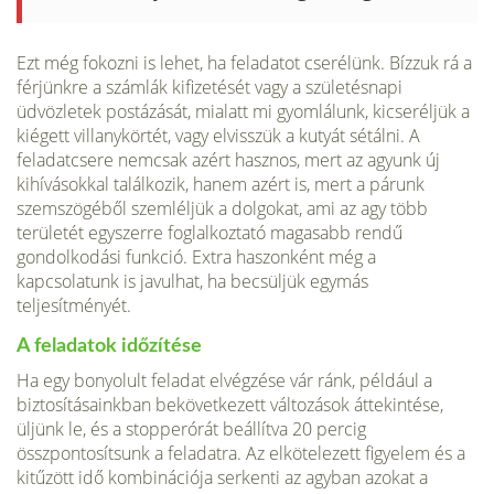
Ezt még fokozni is lehet, ha feladatot cserélünk. Bízzuk rá a
férjünkre a számlák kifizetését vagy a születésnapi
üdvözletek postázását, mialatt mi gyomlálunk, kicseréljük a
kiégett villanykörtét, vagy elvisszük a kutyát sétálni. A
feladatcsere nemcsak azért hasznos, mert az agyunk új
kihívásokkal találkozik, hanem azért is, mert a párunk
szemszögéből szemléljük a dolgokat, ami az agy több
területét egyszerre foglalkoztató magasabb rendű
gondolkodási funkció. Extra haszonként még a
kapcsolatunk is javulhat, ha becsüljük egymás
teljesítményét.
A feladatok időzítése
Ha egy bonyolult feladat elvégzése vár ránk, például a
biztosításainkban bekövetkezett változások áttekintése,
üljünk le, és a stopperórát beállítva 20 percig
összpontosítsunk a feladatra. Az elkötelezett figyelem és a
kitűzött idő kombinációja serkenti az agyban azokat a