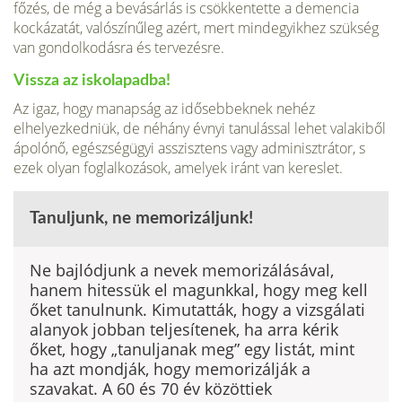
főzés, de még a bevásárlás is csökkentette a demencia
kockázatát, valószínűleg azért, mert mindegyikhez szükség
van gondolkodásra és tervezésre.
Vissza az iskolapadba!
Az igaz, hogy manapság az idősebbeknek nehéz
elhelyezkedniük, de néhány évnyi tanulással lehet valakiből
ápolónő, egészségügyi asszisztens vagy adminisztrátor, s
ezek olyan foglalkozások, amelyek iránt van kereslet.
Tanuljunk, ne memorizáljunk!
Ne bajlódjunk a nevek memorizálásával,
hanem hitessük el magunkkal, hogy meg kell
őket tanulnunk. Kimutatták, hogy a vizsgálati
alanyok jobban teljesítenek, ha arra kérik
őket, hogy „tanuljanak meg” egy listát, mint
ha azt mondják, hogy memorizálják a
szavakat. A 60 és 70 év közöttiek