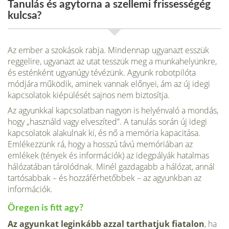
Tanulás és agytorna a szellemi frissességég
kulcsa?
Az ember a szokások rabja. Mindennap ugyanazt esszük
reggelire, ugyanazt az utat tesszük meg a munkahelyünkre,
és esténként ugyanúgy tévézünk. Agyunk robotpilóta
módjára működik, aminek vannak előnyei, ám az új idegi
kapcsolatok kiépülését sajnos nem biztosítja.
Az agyunkkal kapcsolatban nagyon is helyénvaló a mondás,
hogy „használd vagy elveszíted”. A tanulás során új idegi
kapcsolatok alakulnak ki, és nő a memória kapacitása.
Emlékezzünk rá, hogy a hosszú távú memóriában az
emlékek (tények és információk) az idegpályák hatalmas
hálózatában tárolódnak. Minél gazdagabb a hálózat, annál
tartósabbak – és hozzáférhetőbbek – az agyunkban az
információk.
Öregen is fitt agy?
Az agyunkat leginkább azzal tarthatjuk fiatalon
, ha