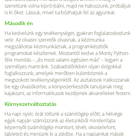
szerettünk volna kipró-bálni, majd ne habozzunk, próbáljuk
is ki őket. Lássuk, mivel turbózhatjuk fel az agyunkat.
Második én
Ha kedvelünk egy tevékenységet, gyakran foglalatoskodunk
vele. Az olvasni szeretők olvasnak, a kézimunka
megszállottai kézimunkáznak, a programkészítők
programokat készítenek. Mostantól kedve a Monty Python-
féle mondás – „és most valami egészen más” – legyen a
személyes mantránk. Szabadidőnkben olyan dolgokkal
foglalkozzunk, amelyek merőben különböznek a
megszokott tevékenységeinktől. Az asztalosok iratkozzanak
be egy olvasókörbe, a könyvszerkesztők tanuljanak meg
kajakozni, az informatikusok kezdjenek akvarelleket festeni.
Környezetváltoztatás
Ha napi nyolc órát töltünk a számítógép előtt, a hétvége
egyik napján száműzzünk az életünkből mindenfajta
képernyőt (számítógép-monitort, tévét, okostelefont,
tabletet) és menjünk ki a zöldbe. Ha a napjainkat mások