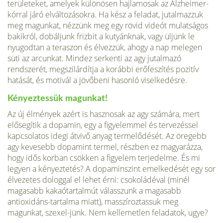
területeket, amelyek különösen hajlamosak az Alzheimer-
kórral járó elváltozásokra. Ha kész a feladat, jutalmazzuk
meg magunkat, nézzünk meg egy rövid videót mulatságos
bakikról, dobáljunk frizbit a kutyánknak, vagy üljünk le
nyugodtan a teraszon és élvezzük, ahogy a nap melegen
süti az arcunkat. Mindez serkenti az agy jutalmazó
rendszerét, megszilárdítja a korábbi erőfeszítés pozitív
hatását, és motivál a jövőbeni hasonló viselkedésre.
Kényeztessük magunkat!
Az új élmények azért is hasznosak az agy számára, mert
elősegítik a dopamin, egy a figyelemmel és tervezéssel
kapcsolatos idegi átvivő anyag termelődését. Az öregebb
agy kevesebb dopamint termel, részben ez magyarázza,
hogy idős korban csökken a figyelem terjedelme. És mi
legyen a kényeztetés? A dopaminszint emelkedését egy sor
élvezetes dologgal el lehet érni: csokoládéval (minél
magasabb kakaótartalmút válasszunk a magasabb
antioxidáns-tartalma miatt), masszíroztassuk meg
magunkat, szexel-jünk. Nem kellemetlen feladatok, ugye?