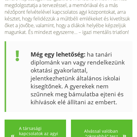
megdolgoztatja a tervezéssel, a memóriával és a más
nézőpont felvételével kapcsolatos agyi központokat, arra
késztet, hogy felidézzük a múltbéli emlékeket és kivetítsük
őket a jövőbe, valamint, hogy a diákok helyébe képzeljük
magunkat. És mindezt egyszerre… – igazi mentális triatlon!
Még egy lehetőség:
ha tanári
diplománk van vagy rendelkezünk
oktatási gyakorlattal,
jelentkezhetünk általános iskolai
kisegítőnek. A gyerekek nem
szűnnek meg bámulatba ejteni és
kihívások elé állítani az embert.
A társasági
Alvással valóban
kapcsolatok az agyi
"okosabbá" tesz