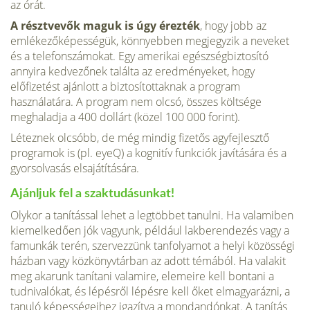
az órát.
A résztvevők maguk is úgy érezték
, hogy jobb az
emlékezőképességük, könnyebben megjegyzik a neveket
és a telefonszámokat. Egy amerikai egészségbiztosító
annyira kedvezőnek találta az eredményeket, hogy
előfizetést ajánlott a biztosítottaknak a program
használatára. A program nem olcsó, összes költsége
meghaladja a 400 dollárt (közel 100 000 forint).
Léteznek olcsóbb, de még mindig fizetős agyfejlesztő
programok is (pl. eyeQ) a kognitív funkciók javítására és a
gyorsolvasás elsajátítására.
Ajánljuk fel a szaktudásunkat!
Olykor a tanítással lehet a legtöbbet tanulni. Ha valamiben
kiemelkedően jók vagyunk, például lakberendezés vagy a
famunkák terén, szervezzünk tanfolyamot a helyi közösségi
házban vagy közkönyvtárban az adott témából. Ha valakit
meg akarunk tanítani valamire, elemeire kell bontani a
tudnivalókat, és lépésről lépésre kell őket elmagyarázni, a
tanuló képességeihez igazítva a mondandónkat. A tanítás