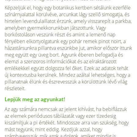
Képzeljük el, hogy egy botanikus kertben sétálunk ezerféle
színárnyalattal körülvéve, arcunkat lágy szellő simogatja, és
hirtelen levendulaillatot érzünk, amely visszarepít a parkba,
amelyben gyermekkorunkban játszottunk. Vagy
borkóstoláson veszünk részt és amint a lemenő nap
fényében elkortyolgatunk egy pohár remek pinot noirt, a
házastársunkra pillantva eszünkbe jut, amikor először ittunk
meg együtt egy üveg bort. Agyunk éberen befogadja és
elemzi a szenzoros információkat és az elraktározott
emlékekkel együtt dolgozza fel őket. Ezek az adatok tehát
új kontextusba kerülnek. Mindez azáltal lehetséges, hogy a
pillanatnak élünk és észrevesszük a körülöttünk lévő világ
részleteit.
Lepjük meg az agyunkat!
Az agy számára nemcsak az jelent kihívást, ha bebiflázzuk
az elemek periódusos táblázatát vagy ezer tizedesig
kiszámítjuk a pi értékét. Mindössze arra van szükség, hogy
mást tegyünk, mint eddig. Kezdjük azzal, hogy
számbavesszük, mik azok a dolgok, amiket mindig is