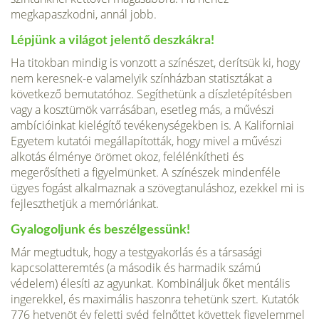
megkapaszkodni, annál jobb.
Lépjünk a világot jelentő deszkákra!
Ha titokban mindig is vonzott a színészet, derítsük ki, hogy
nem keresnek-e valamelyik színházban statisztákat a
következő bemutatóhoz. Segíthetünk a díszletépítésben
vagy a kosztümök varrásában, esetleg más, a művészi
ambícióinkat kielégítő tevékenységekben is. A Kaliforniai
Egyetem kutatói megállapították, hogy mivel a művészi
alkotás élménye örömet okoz, felélénkítheti és
megerősítheti a figyelmünket. A színészek mindenféle
ügyes fogást alkalmaznak a szövegtanuláshoz, ezekkel mi is
fejleszthetjük a memóriánkat.
Gyalogoljunk és beszélgessünk!
Már megtudtuk, hogy a testgyakorlás és a társasági
kapcsolatteremtés (a második és harmadik számú
védelem) élesíti az agyunkat. Kombináljuk őket mentális
ingerekkel, és maximális haszonra tehetünk szert. Kutatók
776 hetvenöt év feletti svéd felnőttet követtek figyelemmel