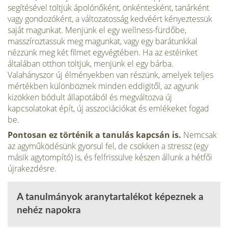
segítésével töltjük ápolónőként, önkéntesként, tanárként
vagy gondozóként, a változatosság kedvéért kényeztessük
saját magunkat. Menjünk el egy wellness-fürdőbe,
masszíroztassuk meg magunkat, vagy egy barátunkkal
nézzünk meg két filmet egyvégtében. Ha az estéinket
általában otthon töltjük, menjünk el egy bárba.
Valahányszor új élményekben van részünk, amelyek teljes
mértékben különböznek minden eddigitől, az agyunk
kizökken bódult állapotából és megváltozva új
kapcsolatokat épít, új asszociációkat és emlékeket fogad
be.
Pontosan ez történik a tanulás kapcsán is.
Nemcsak
az agyműködésünk gyorsul fel, de csökken a stressz (egy
másik agytompító) is, és felfrissülve készen állunk a hétfői
újrakezdésre.
A tanulmányok aranytartalékot képeznek a
nehéz napokra