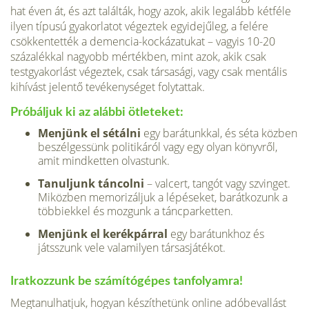
hat éven át, és azt találták, hogy azok, akik legalább kétféle
ilyen típusú gyakorlatot végeztek egyidejűleg, a felére
csökkentették a demencia-kockázatukat – vagyis 10-20
százalékkal nagyobb mértékben, mint azok, akik csak
testgyakorlást végeztek, csak társasági, vagy csak mentális
kihívást jelentő tevékenységet folytattak.
Próbáljuk ki az alábbi ötleteket:
Menjünk el sétálni
egy barátunkkal, és séta közben
beszélgessünk politikáról vagy egy olyan könyvről,
amit mindketten olvastunk.
Tanuljunk táncolni
– valcert, tangót vagy szvinget.
Miközben memorizáljuk a lépéseket, barátkozunk a
többiekkel és mozgunk a táncparketten.
Menjünk el kerékpárral
egy barátunkhoz és
játsszunk vele valamilyen társasjátékot.
Iratkozzunk be számítógépes tanfolyamra!
Megtanulhatjuk, hogyan készíthetünk online adóbevallást