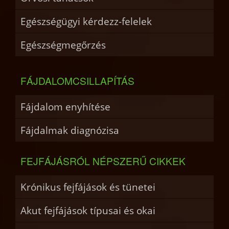
Egészségügyi kérdezz-felelek
Egészségmegőrzés
FÁJDALOMCSILLAPÍTÁS
Fájdalom enyhítése
Fájdalmak diagnózisa
FEJFÁJÁSRÓL NÉPSZERŰ CIKKEK
Krónikus fejfájások és tünetei
Akut fejfájások típusai és okai