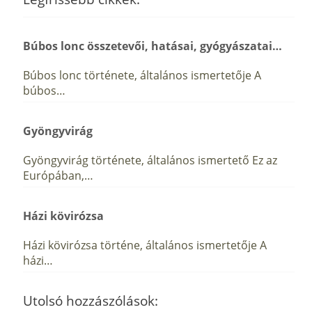
Búbos lonc összetevői, hatásai, gyógyászatai…
Búbos lonc története, általános ismertetője A
búbos…
Gyöngyvirág
Gyöngyvirág története, általános ismertető Ez az
Európában,…
Házi kövirózsa
Házi kövirózsa történe, általános ismertetője A
házi…
Utolsó hozzászólások: