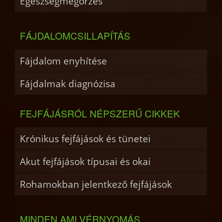
Egészségmegőrzés
FÁJDALOMCSILLAPÍTÁS
Fájdalom enyhítése
Fájdalmak diagnózisa
FEJFÁJÁSRÓL NÉPSZERŰ CIKKEK
Krónikus fejfájások és tünetei
Akut fejfájások típusai és okai
Rohamokban jelentkező fejfájások
MINDEN AMI VÉRNYOMÁS