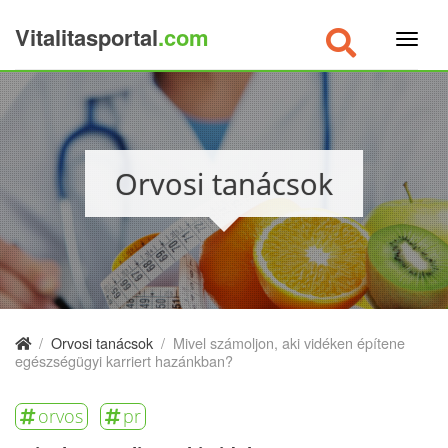
Vitalitasportal
.com
×
Orvosi tanácsok
/
Orvosi tanácsok
/
Mivel számoljon, aki vidéken építene
egészségügyi karriert hazánkban?
orvos
pr