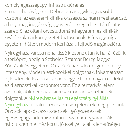
komoly egészségügyi infrastruktúrát és
karrierlehetőségeket. Debrecen az egyik legnagyobb
központ: az egyetemi klinika országos szinten meghatározó,
a helyi magánegészségügy is erős. Szeged szintén fontos
szereplő, az ottani orvostudományi egyetem és klinikák
kiváló szakmai környezetet biztosítanak. Pécs ugyanígy:
egyetemi háttér, modern kórházak, fejlődő magánszféra.
Nyíregyháza városa néha kissé kiesőnek tűnik, ha ránézünk
a térképre, pedig a Szabolcs-Szatmár-Bereg Megyei
Kórházak és Egyetemi Oktatókórház szintén igen komoly
intézmény. Modern eszközökkel dolgoznak, folyamatosan
fejlesztenek. Ráadásul a város egyre több magánrendelőt
és diagnosztikai központot vonz. Ez alternatívát jelent
azoknak, akik nem az állami szektorban szeretnének
dolgozni. A
NyiregyhazaAllas.hu egészségügyi állás
Nyíregyháza
oldalon rendszeresen jelennek meg pozíciók.
Orvosok, ápolók, asszisztensek, gyógyszerészek,
egészségügyi adminisztrátorok számára egyaránt. Aki
nyitott szemmel néz körül, jó eséllyel talál is lehetőséget.