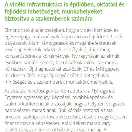
A vidéki infrastruktúra is épülőben, oktatási és
fejlődési lehetőséget, munkahelyeket
biztosítva a szakemberek számára
Elmondható általánosságban, hogy a vidéki kórházak és
egészségügyi intézmények folyamatosan fejlődnek. Uniós
pályázatok, állami támogatások és magánbefektetések
révén új eszközök érkeznek, osztályok újulnak meg,
korszerűsödnek a körülmények. Nyíregyházán az elmúlt
években szintén komoly beruházások valósultak meg a
kórházban. Új diagnosztikai eszközök, CT és MRI gépek,
modern műtők. Ez javítja egyébként a betegellátás
minőségét és a szakemberek munkakörülményeit is.
Az oktatási lehetőségek szintén adottak: a Nyíregyházi
Egyetem egészségügyi képzései, továbbképzések és
szakmai konferenciák biztosítják, hogy a helyben dolgozók
naprakészek maradjanak. Sok kórház ösztönzi a fiatal
orvosok, szakápolók továbbképzését, részben vagy teljesen
finanszírozva a képzéseket. Aki vidéken marad vagy
ideköltözik, az nem kerül hátrányba szakmailag. A