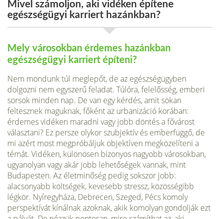
Mivel számoljon, aki vidéken építene
egészségügyi karriert hazánkban?
Mely városokban érdemes hazánkban
egészségügyi karriert építeni?
Nem mondunk túl meglepőt, de az egészségügyben
dolgozni nem egyszerű feladat. Túlóra, felelősség, emberi
sorsok minden nap. De van egy kérdés, amit sokan
feltesznek maguknak, főként az urbanizáció korában:
érdemes vidéken maradni vagy jobb döntés a fővárost
választani? Ez persze olykor szubjektív és emberfüggő, de
mi azért most megpróbáljuk objektíven megközelíteni a
témát. Vidéken, különösen bizonyos nagyobb városokban,
ugyanolyan vagy akár jobb lehetőségek vannak, mint
Budapesten. Az életminőség pedig sokszor jobb:
alacsonyabb költségek, kevesebb stressz, közösségibb
légkör. Nyíregyháza, Debrecen, Szeged, Pécs komoly
perspektívát kínálnak azoknak, akik komolyan gondolják ezt
a pályát. De nézzük pontosan, mire számíthat az, aki