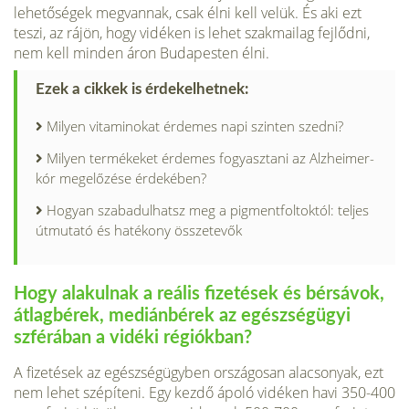
lehetőségek megvannak, csak élni kell velük. És aki ezt
teszi, az rájön, hogy vidéken is lehet szakmailag fejlődni,
nem kell minden áron Budapesten élni.
Ezek a cikkek is érdekelhetnek:
Milyen vitaminokat érdemes napi szinten szedni?
Milyen termékeket érdemes fogyasztani az Alzheimer-
kór megelőzése érdekében?
Hogyan szabadulhatsz meg a pigmentfoltoktól: teljes
útmutató és hatékony összetevők
Hogy alakulnak a reális fizetések és bérsávok,
átlagbérek, mediánbérek az egészségügyi
szférában a vidéki régiókban?
A fizetések az egészségügyben országosan alacsonyak, ezt
nem lehet szépíteni. Egy kezdő ápoló vidéken havi 350-400