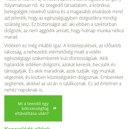
folyamatosan nő. Az öregedő társadalom, a krónikus
betegségek növekvő száma és a magasabb elvárások mind
azt jelentik, hogy az egészségügyben dolgozókra mindig
szükség lesz. Ez biztonságot ad: aki ebben a szektorban
dolgozik, az nem aggódik amiatt, hogy holnap munka nélkül
marad.
Vidéken ez még inkább igaz. A kistelepülések, az idősebb
lakosság, a nehezebb elérhetőség miatt a vidéki
egészségügyi szakemberek kulcsfontosságúak. Akik
hajlandók vidéken dolgozni, azokat keresik, becsülik és
támogatják. És akik maradnak, azok tudják: egy munkát
végeznek, és közben közösségükért dolgoznak. Embereket
segítenek, akikkel az utcán is találkoznak. Ez ad értelmet a
nehéz napoknak is.
Mi a teendő egy
bölcsességfog
eltávolítása után?