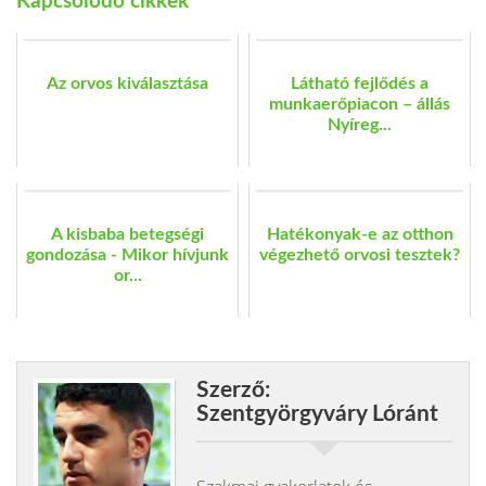
Kapcsolódó cikkek
Az orvos kiválasztása
Látható fejlődés a
munkaerőpiacon – állás
Nyíreg...
A kisbaba betegségi
Hatékonyak-e az otthon
gondozása - Mikor hívjunk
végezhető orvosi tesztek?
or...
Szerző:
Szentgyörgyváry Lóránt