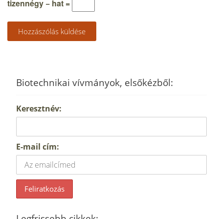
tizennégy − hat =
Biotechnikai vívmányok, elsőkézből:
Keresztnév:
E-mail cím:
Legfrissebb cikkek: