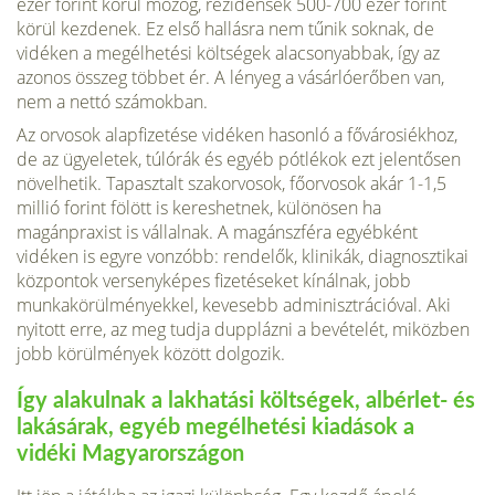
ezer forint körül mozog, rezidensek 500-700 ezer forint
körül kezdenek. Ez első hallásra nem tűnik soknak, de
vidéken a megélhetési költségek alacsonyabbak, így az
azonos összeg többet ér. A lényeg a vásárlóerőben van,
nem a nettó számokban.
Az orvosok alapfizetése vidéken hasonló a fővárosiékhoz,
de az ügyeletek, túlórák és egyéb pótlékok ezt jelentősen
növelhetik. Tapasztalt szakorvosok, főorvosok akár 1-1,5
millió forint fölött is kereshetnek, különösen ha
magánpraxist is vállalnak. A magánszféra egyébként
vidéken is egyre vonzóbb: rendelők, klinikák, diagnosztikai
központok versenyképes fizetéseket kínálnak, jobb
munkakörülményekkel, kevesebb adminisztrációval. Aki
nyitott erre, az meg tudja dupplázni a bevételét, miközben
jobb körülmények között dolgozik.
Így alakulnak a lakhatási költségek, albérlet- és
lakásárak, egyéb megélhetési kiadások a
vidéki Magyarországon