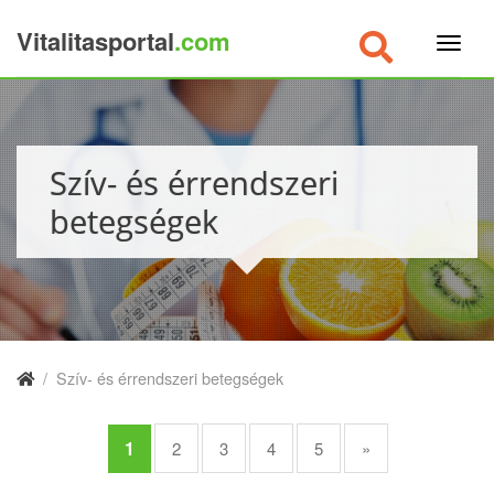
Vitalitasportal
.com
×
Szív- és érrendszeri
betegségek
/
Szív- és érrendszeri betegségek
1
2
3
4
5
»