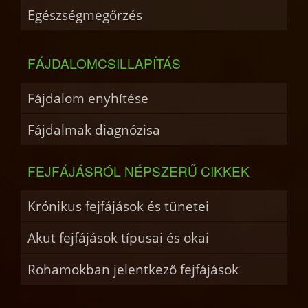
Egészségmegőrzés
FÁJDALOMCSILLAPÍTÁS
Fájdalom enyhítése
Fájdalmak diagnózisa
FEJFÁJÁSRÓL NÉPSZERŰ CIKKEK
Krónikus fejfájások és tünetei
Akut fejfájások típusai és okai
Rohamokban jelentkező fejfájások