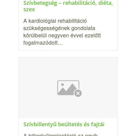
Szívbetegség – rehabilitáció, diéta,
szex
A kardiológiai rehabilitáció
szükségességének gondolata
körülbelül negyven évvel ezelőtt
fogalmazódott…
Szívbillentyű beültetés és fajtái
A billentyűimplantáció az egyik