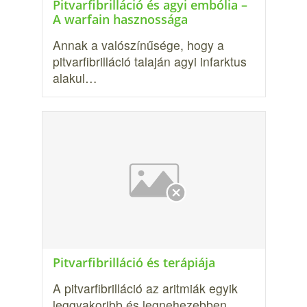
Pitvarfibrilláció és agyi embólia –
A warfain hasznossága
Annak a valószínűsége, hogy a
pitvarfibrilláció talaján agyi infarktus
alakul…
Pitvarfibrilláció és terápiája
A pitvarfibrilláció az aritmiák egyik
leggyakoribb és legnehezebben