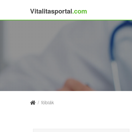
Vitalitasportal
.com
×
/
fóbiák