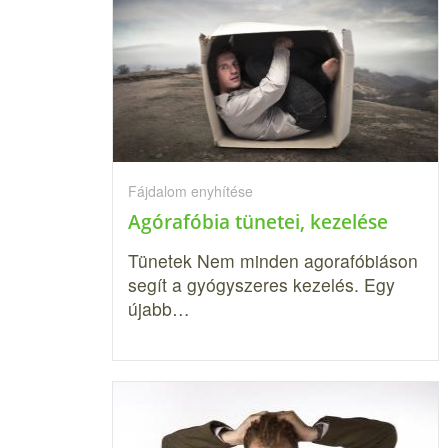
Fájdalom enyhítése
Agórafóbia tünetei, kezelése
Tünetek Nem minden agorafóbiáson
segít a gyógyszeres kezelés. Egy
újabb…