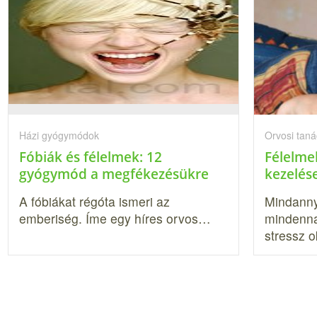
Házi gyógymódok
Orvosi tan
Fóbiák és félelmek: 12
Félelme
gyógymód a megfékezésükre
kezelés
A fóbiákat régóta ismeri az
Mindanny
emberiség. Íme egy híres orvos…
mindenna
stressz 