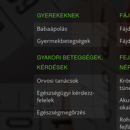
GYEREKEKNEK
FÁJ
Babaápolás
Fáj
Gyermekbetegségek
Fáj
GYAKORI BETEGSÉGEK,
FE
KÉRDÉSEK
NÉ
Orvosi tanácsok
Krón
tün
Egészségügyi kérdezz-
felelek
Akut
oka
Egészségmegőrzés
Roh
fejf