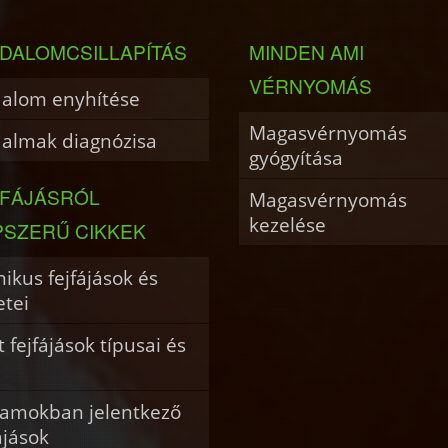
DALOMCSILLAPÍTÁS
MINDEN AMI
VÉRNYOMÁS
dalom enyhítése
Magasvérnyomás
dalmak diagnózisa
gyógyítása
JFÁJÁSRÓL
Magasvérnyomás
kezelése
PSZERŰ CIKKEK
ikus fejfájások és
etei
 fejfájások típusai és
i
amokban jelentkező
ájások