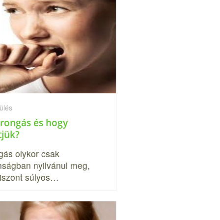
ülés
orongás és hogy
tjük?
gás olykor csak
nságban nyilvánul meg,
iszont súlyos…