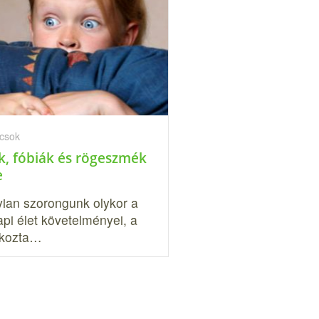
ácsok
k, fóbiák és rögeszmék
e
ian szorongunk olykor a
pi élet követelményei, a
okozta…