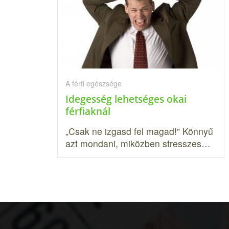
A férfi egészsége
Idegesség lehetséges okai
férfiaknál
„Csak ne izgasd fel magad!” Könnyű
azt mondani, miközben stresszes…