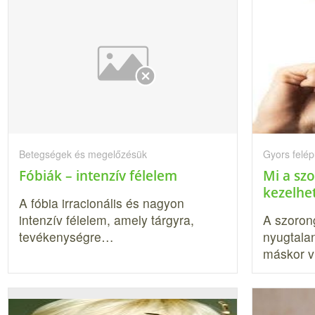
Betegségek és megelőzésük
Gyors felép
Fóbiák – intenzív félelem
Mi a sz
kezelhe
A fóbia irracionális és nagyon
intenzív félelem, amely tárgyra,
A szoron
tevékenységre…
nyugtala
máskor v