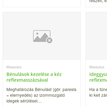
részeit,
Masszázs
Masszázs
Bénulások kezelése a kéz
Ideggyu
reflexmasszázsával
reflexm
Meghatározás Bénulást (gör. paresis
Ha a tüne
= elernyedés) az izommozgató
ki kell z
idegek sérülései…