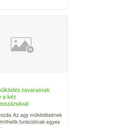
űködés zavarainak
e a kéz
asszázsával
rozás Az agy működésének
rinthetik funkcióinak egyes