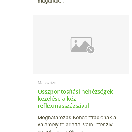
magának…
Masszázs
Összpontosítási nehézségek
kezelése a kéz
reflexmasszázsával
Meghatározás Koncentrációnak a
valamely feladattal való intenzív,
célzott és hatékony…