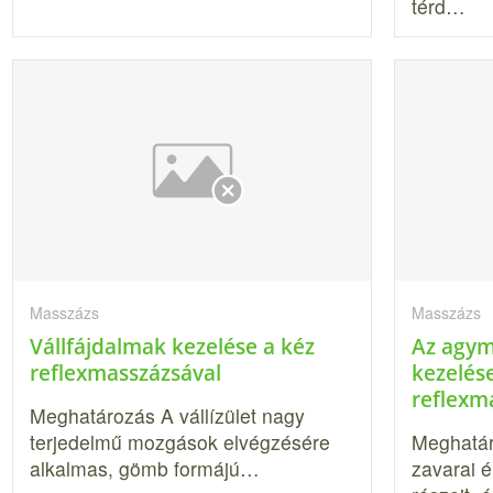
térd…
Masszázs
Masszázs
Vállfájdalmak kezelése a kéz
Az agym
reflexmasszázsával
kezelés
reflexm
Meghatározás A vállízület nagy
terjedelmű mozgások elvégzésére
Meghatá
alkalmas, gömb formájú…
zavarai é