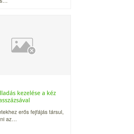
 és…
lladás kezelése a kéz
asszázsával
tekhez erős fejfájás társul,
árni az…