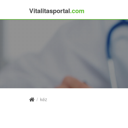
Vitalitasportal
.com
×
/
kéz