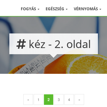
FOGYÁS
EGÉSZSÉG
VÉRNYOMÁS
kéz - 2. oldal
2
«
1
3
4
»