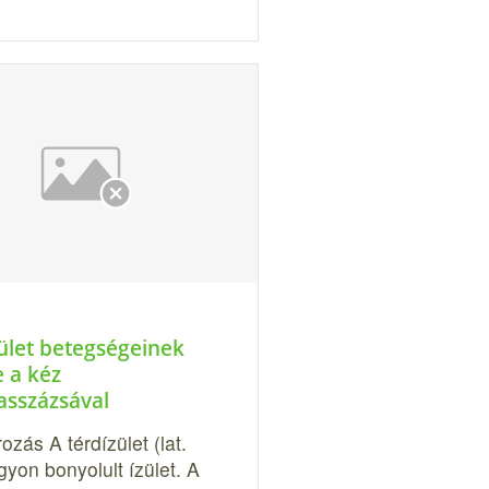
zület betegségeinek
e a kéz
asszázsával
zás A térdízület (lat.
yon bonyolult ízület. A