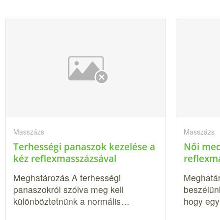
Masszázs
Masszázs
Terhességi panaszok kezelése a
Női med
kéz reflexmasszázsával
reflexm
Meghatározás A terhességi
Meghatár
panaszokról szólva meg kell
beszélünk
különböztetnünk a normális…
hogy eg