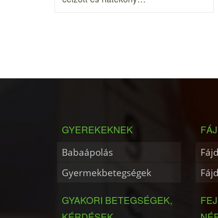
GYEREKEKNEK
FÁJ
Babaápolás
Fáj
Gyermekbetegségek
Fáj
GYAKORI BETEGSÉGEK,
FE
KÉRDÉSEK
NÉ