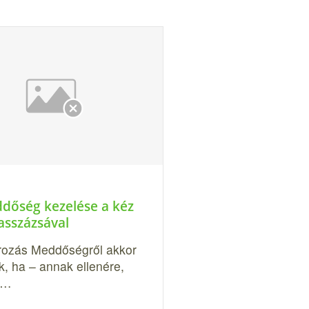
dőség kezelése a kéz
asszázsával
ozás Meddőségről akkor
, ha – annak ellenére,
y…