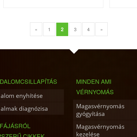
2
«
1
3
4
»
DALOMCSILLAPÍTÁS
MINDEN AMI
VÉRNYOMÁS
dalom enyhítése
Magasvérnyomás
dalmak diagnózisa
gyógyítása
JFÁJÁSRÓL
Magasvérnyomás
kezelése
PSZERŰ CIKKEK