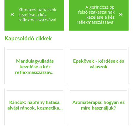
A gerincoszlop
Klimaxos panaszok
felső szakaszainak
kezelése a kéz
kezelése a kéz
reflexmasszázsával
reflexmasszázsával
Kapcsolódó cikkek
Mandulagyulladás
Epekövek - kérdések és
kezelése a kéz
válaszok
reflexmasszázsáv...
Ráncok: napfény hatása,
Aromaterápia: hogyan és
alvási ráncok, kozmetika...
mire használjuk?