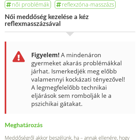
női problémák
reflexzóna-masszázs
Női meddőség kezelése a kéz
reflexmasszázsával
Figyelem!
A mindenáron
gyermeket akarás problémákkal
járhat. Ismerkedjék meg előbb
valamennyi kockázati tényezővel!
A legmegfelelőbb technikai
eljárások sem rombolják le a
pszichikai gátakat.
Meghatározás
Meddőségről akkor beszélünk, ha – annak ellenére, hogy