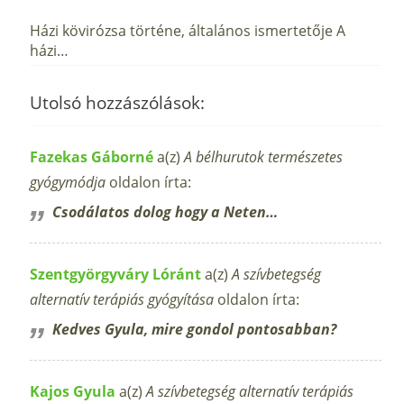
Házi kövirózsa történe, általános ismertetője A
házi…
Utolsó hozzászólások:
Fazekas Gáborné
a(z)
A bélhurutok természetes
gyógymódja
oldalon írta:
Csodálatos dolog hogy a Neten…
Szentgyörgyváry Lóránt
a(z)
A szívbetegség
alternatív terápiás gyógyítása
oldalon írta:
Kedves Gyula, mire gondol pontosabban?
Kajos Gyula
a(z)
A szívbetegség alternatív terápiás