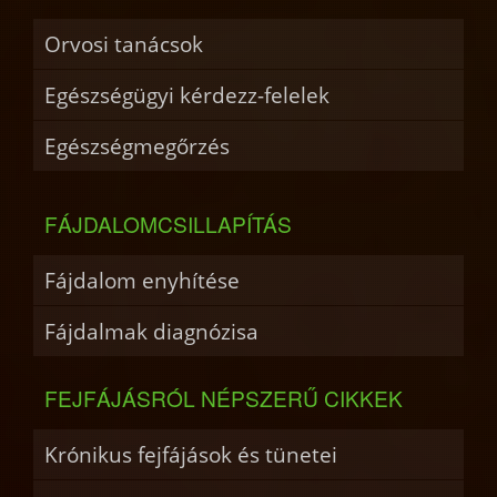
Orvosi tanácsok
Egészségügyi kérdezz-felelek
Egészségmegőrzés
FÁJDALOMCSILLAPÍTÁS
Fájdalom enyhítése
Fájdalmak diagnózisa
FEJFÁJÁSRÓL NÉPSZERŰ CIKKEK
Krónikus fejfájások és tünetei