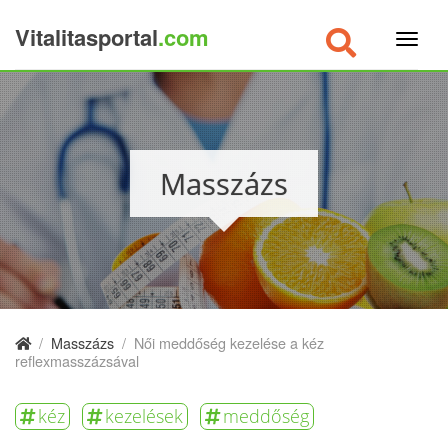
Vitalitasportal
.com
×
Masszázs
/
Masszázs
/
Női meddőség kezelése a kéz
reflexmasszázsával
kéz
kezelések
meddőség