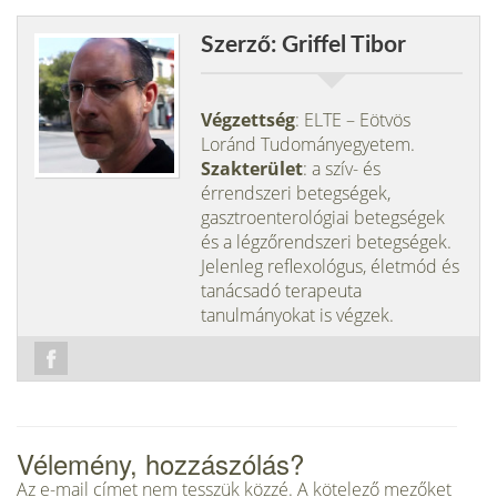
Szerző: Griffel Tibor
Végzettség
: ELTE – Eötvös
Loránd Tudományegyetem.
Szakterület
: a szív- és
érrendszeri betegségek,
gasztroenterológiai betegségek
és a légzőrendszeri betegségek.
Jelenleg reflexológus, életmód és
tanácsadó terapeuta
tanulmányokat is végzek.
Vélemény, hozzászólás?
Az e-mail címet nem tesszük közzé.
A kötelező mezőket