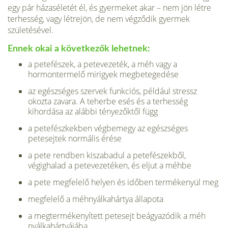
egy pár házaséletét él, és gyermeket akar – nem jön létre
terhesség, vagy létrejön, de nem végződik gyermek
születésével.
Ennek okai a következők lehetnek:
a petefészek, a petevezeték, a méh vagy a
hormontermelő mirigyek megbete­gedése
az egészséges szervek funkciós, például stressz
okozta zavara. A teherbe esés és a terhesség
kihordása az alábbi tényezőktől függ
a petefészkekben végbemegy az egészséges
petesejtek normális érése
a pete rendben kiszabadul a petefészekből,
végighalad a petevezetéken, és el­jut a méhbe
a pete megfelelő helyen és időben termékenyül meg
megfelelő a méhnyálkahártya állapota
a megtermékenyített petesejt beágyazódik a méh
nyálkahártyájába