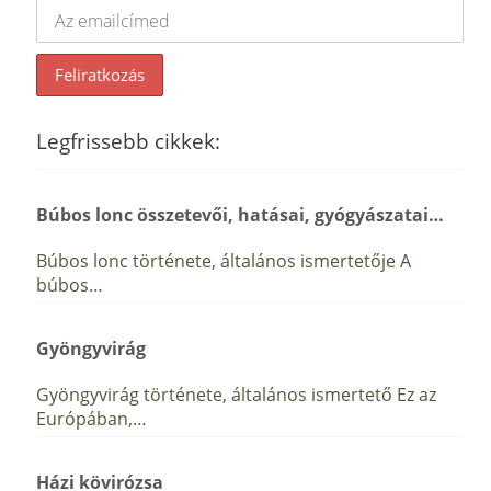
Legfrissebb cikkek:
Búbos lonc összetevői, hatásai, gyógyászatai…
Búbos lonc története, általános ismertetője A
búbos…
Gyöngyvirág
Gyöngyvirág története, általános ismertető Ez az
Európában,…
Házi kövirózsa