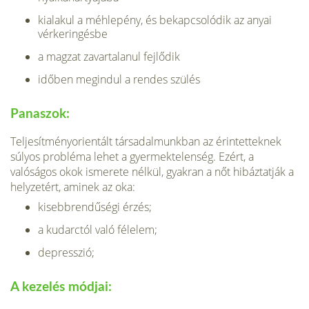
kialakul a méhlepény, és bekapcsolódik az anyai
vérkeringésbe
a magzat zavartalanul fejlődik
időben megindul a rendes szülés
Panaszok:
Teljesítményorientált társadalmunkban az érintetteknek
súlyos probléma lehet a gyermektelenség. Ezért, a
valóságos okok ismerete nélkül, gyakran a nőt hi­báztatják a
helyzetért, aminek az oka:
kisebbrendűségi érzés;
a kudarctól való félelem;
depresszió;
A kezelés módjai: