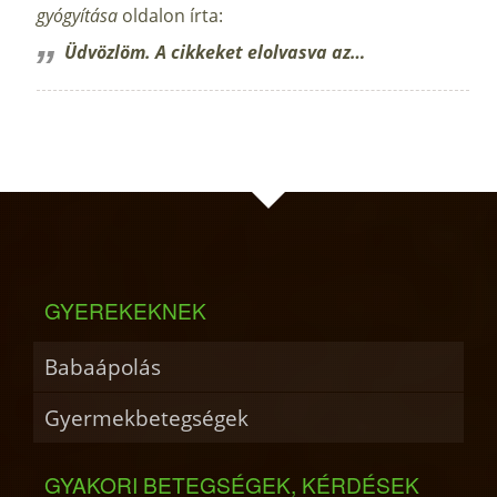
gyógyítása
oldalon írta:
Üdvözlöm. A cikkeket elolvasva az…
GYEREKEKNEK
Babaápolás
Gyermekbetegségek
GYAKORI BETEGSÉGEK, KÉRDÉSEK