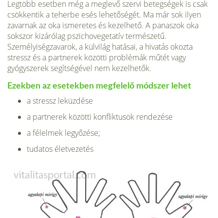
Legtöbb esetben még a meglevő szervi betegségek is csak
csökkentik a teherbe esés lehetőségét. Ma már sok ilyen
zavarnak az oka ismeretes és kezelhető. A panaszok oka
sokszor kizárólag pszichovegetatív természetű.
Személyiségzava­rok, a külvilág hatásai, a hivatás okozta
stressz és a partnerek közötti problémák műtét vagy
gyógyszerek segítségével nem kezelhetők.
Ezekben az esetekben megfelelő módszer lehet
a stressz leküzdése
a partnerek közötti konfliktusok rendezése
a félelmek legyőzése;
tudatos életvezetés