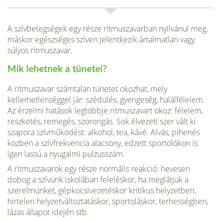
A szívbetegségek egy része ritmuszavarban nyilvánul meg,
máskor egész­séges szíven jelentkezik ártalmatlan vagy
súlyos ritmuszavar.
Mik lehetnek a tünetei?
A ritmuszavar számtalan tünetet okozhat, mely
kellemetlenséggel jár: szédülés, gyengeség, halálfélelem.
Az érzelmi hatások legtöbbje ritmuszavart okoz: félelem,
reszketés, remegés, szorongás. Sok élvezeti szer vált ki
szapora szívműködést: alko­hol, tea, kávé. Alvás, pihenés
közben a szívfrekvencia alacsony, edzett sportolókon is
igen lassú a nyugalmi pulzusszám.
A ritmuszavarok egy része normális reakció: hevesen
dobog a szívünk iskolában feleléskor, ha meglátjuk a
szerelmünket, gépkocsivezetéskor kritikus helyzetben,
hirtelen helyzetváltoztatáskor, sportoláskor, terhességben,
lázas állapot idején stb.