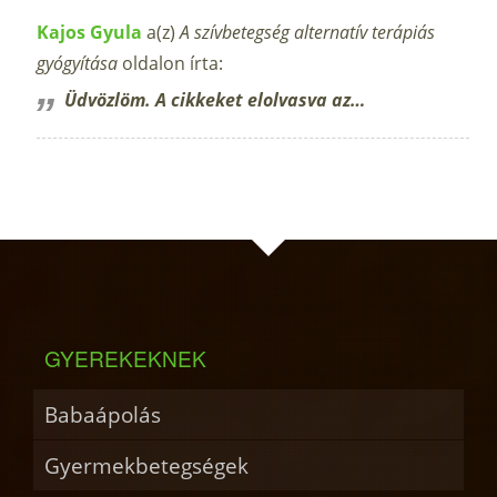
Kajos Gyula
a(z)
A szívbetegség alternatív terápiás
gyógyítása
oldalon írta:
Üdvözlöm. A cikkeket elolvasva az…
GYEREKEKNEK
Babaápolás
Gyermekbetegségek