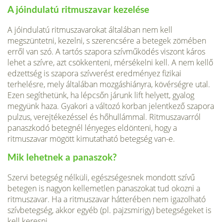
A jóindulatú ritmuszavar kezelése
A jóindulatú ritmuszavarokat általában nem kell
megszüntetni, kezelni, s szeren­csére a betegek zömében
erről van szó. A tartós szapora szívműködés viszont ká­ros
lehet a szívre, azt csökkenteni, mérsékelni kell. A nem kellő
edzettség is szapora szívverést eredményez fizikai
terhelésre, mely általában mozgáshiányra, kövérségre utal.
Ezen segíthetünk, ha lépcsőn járunk lift helyett, gyalog
megyünk haza. Gya­kori a változó korban jelentkező szapora
pulzus, verejtékezéssel és hőhullámmal. Ritmuszavarról
panaszkodó betegnél lényeges eldönteni, hogy a
ritmuszavar mö­gött kimutatható betegség van-e.
Mik lehetnek a panaszok?
Szervi betegség nélküli, egészségesnek mondott szívű
betegen is nagyon kellemetlen panaszokat tud okozni a
ritmuszavar. Ha a ritmuszavar hát­terében nem igazolható
szívbetegség, akkor egyéb (pl. pajzsmirigy) beteg­ségeket is
kell keresni.