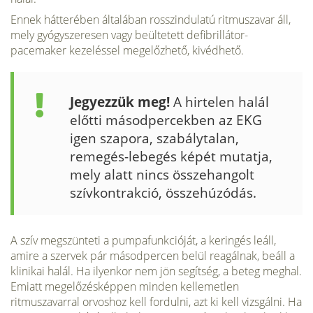
Ennek hátterében általában rosszin­dulatú ritmuszavar áll,
mely gyógyszeresen vagy beültetett defibrillátor-
pacemaker kezeléssel megelőzhető, kivédhető.
Jegyezzük meg!
A hirtelen halál
előtti má­sodpercekben az EKG
igen szapora, szabálytalan,
remegés-lebegés képét mutatja,
mely alatt nincs összehangolt
szívkontrakció, összehúzódás.
A szív megszünteti a pumpafunkcióját, a keringés leáll,
amire a szervek pár másodpercen belül reagálnak, beáll a
klinikai halál. Ha ilyenkor nem jön segítség, a beteg meghal.
Emiatt megelőzésképpen minden kellemetlen
ritmuszavarral orvoshoz kell fordulni, azt ki kell vizsgálni. Ha