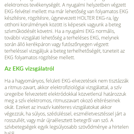
elektromos tevé­kenységét. A nyugalmi helyzetben végzett
EKG-felvétel mellett ma már le­hetőség van folyamatos EKG
készítésre, rögzítésre, úgynevezett HOLTER EKG-ra, így
otthoni körülmények között is képesek vagyunk a beteg
szív­működését követni. Ha a nyugalmi EKG normális,
további vizsgálati lehe­tőség a terheléses EKG, melynek
során álló kerékpáron vagy futószőnye­gen végzett
terheléssel vizsgáljuk a beteg terhelhetőségét, tüneteit az
EKG folyamatos rögzítése mellett.
Az EKG vizsgálatról
Ha a hagyományos, felületi EKG-elvezetések nem tisztázzák
a ritmus-zavart, akkor elektrofiziológiai vizsgálattal, a szív
üregeibe felvezetett elektródokkal közvetlenül határozzuk
meg a szív elektromos, ritmusza­vart okozó eltéréseinek
okát. Ezeket az invazív katéteres vizsgálatokat ak­kor
végezzük, ha súlyos, szédüléssel, eszméletvesztéssel járt a
rosszullét, vagy már újraélesztett betegről van szó. A
szívbetegségek egyik legsúlyo­sabb szövődménye a hirtelen
halál.