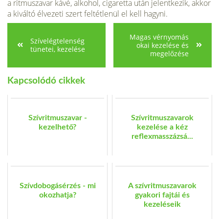
a ritmusza­var kávé, alkohol, cigaretta után jelentkezik, akkor
a kiváltó élvezeti szert feltétlenül el kell hagyni.
Magas vérnyomás
Szívelégtelenség
okai kezelése és
tünetei, kezelése
megelőzése
Kapcsolódó cikkek
Szívritmuszavar -
Szívritmuszavarok
kezelhető?
kezelése a kéz
reflexmasszázsá...
Szívdobogásérzés - mi
A szívritmuszavarok
okozhatja?
gyakori fajtái és
kezeléseik