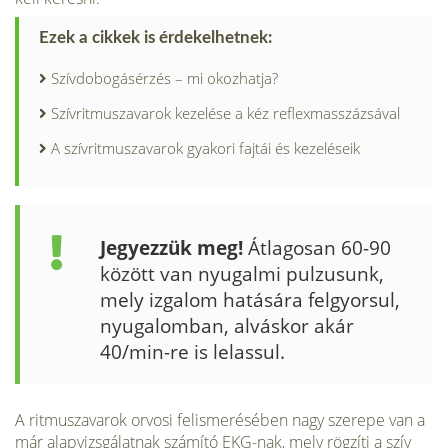
Ezek a cikkek is érdekelhetnek:
Szívdobogásérzés – mi okozhatja?
Szívritmuszavarok kezelése a kéz reflexmasszázsával
A szívritmuszavarok gyakori fajtái és kezeléseik
Jegyezzük meg!
Átlagosan 60-90
között van nyugalmi pulzusunk,
mely izgalom hatására felgyorsul,
nyugalomban, alváskor akár
40/min-re is lelassul.
A ritmuszavarok orvosi felismerésében nagy szerepe van a
már alapvizsgálatnak számító EKG-nak, mely rögzíti a szív