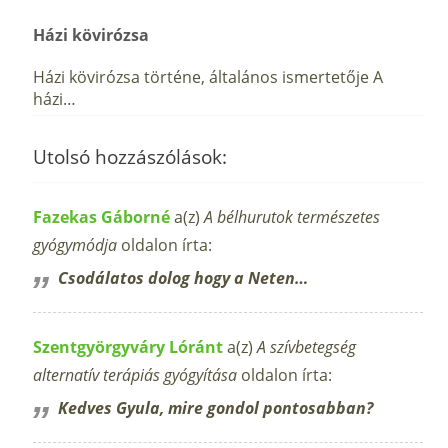
Házi kövirózsa
Házi kövirózsa történe, általános ismertetője A
házi…
Utolsó hozzászólások:
Fazekas Gáborné
a(z)
A bélhurutok természetes
gyógymódja
oldalon írta:
Csodálatos dolog hogy a Neten…
Szentgyörgyváry Lóránt
a(z)
A szívbetegség
alternatív terápiás gyógyítása
oldalon írta:
Kedves Gyula, mire gondol pontosabban?