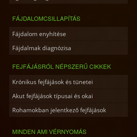
FÁJDALOMCSILLAPÍTÁS
Fájdalom enyhítése
Fájdalmak diagnózisa
FEJFÁJÁSRÓL NÉPSZERŰ CIKKEK
Krónikus fejfájások és tünetei
Akut fejfájások típusai és okai
Rohamokban jelentkező fejfájások
MINDEN AMI VÉRNYOMÁS