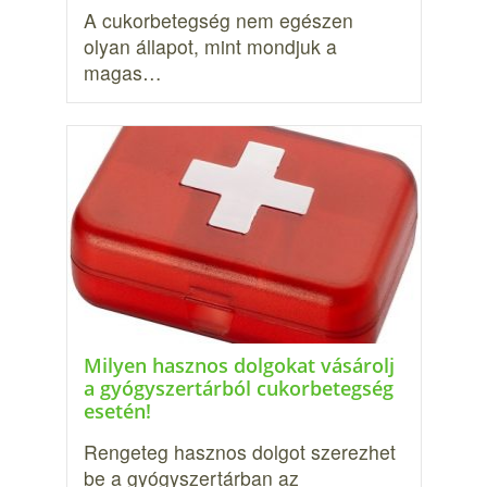
A cukorbetegség nem egészen
olyan állapot, mint mondjuk a
magas…
Milyen hasznos dolgokat vásárolj
a gyógyszertárból cukorbetegség
esetén!
Rengeteg hasznos dolgot szerezhet
be a gyógyszertárban az