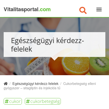
Vitalitasportal
.com
×
Egészségügyi kérdezz-
felelek
/
Egészségügyi kérdezz-felelek
/
Cukorbetegség elleni
gyógyszer – sitagliptin és injekciós tű
cukor
cukorbetegség