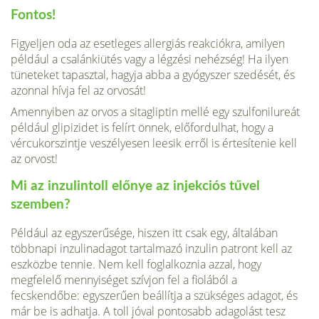
Fontos!
Figyeljen oda az esetleges allergiás reakciókra, amilyen
például a csalánkiütés vagy a légzési nehézség! Ha ilyen
tüneteket tapasztal, hagyja abba a gyógyszer szedését, és
azonnal hívja fel az orvosát!
Amennyiben az orvos a sitagliptin mellé egy szulfonilureát
például glipizidet is felírt önnek, előfordulhat, hogy a
vércukorszintje veszélyesen leesik erről is értesítenie kell
az orvost!
Mi az inzulintoll előnye az injekciós tűvel
szemben?
Például az egyszerűsége, hiszen itt csak egy, általában
többnapi inzulinadagot tartalmazó inzulin patront kell az
eszközbe tennie. Nem kell foglalkoznia azzal, hogy
megfelelő mennyiséget szívjon fel a fiolából a
fecskendőbe: egyszerűen beállítja a szükséges adagot, és
már be is adhatja. A toll jóval pontosabb adagolást tesz