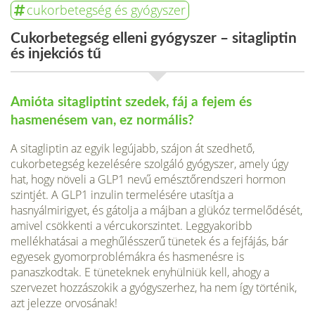
cukorbetegség és gyógyszer
Cukorbetegség elleni gyógyszer – sitagliptin
és injekciós tű
Amióta sitagliptint szedek, fáj a fejem és
hasmenésem van, ez normális?
A sitagliptin az egyik legújabb, szájon át szedhető,
cukorbetegség kezelésére szolgáló gyógyszer, amely úgy
hat, hogy növeli a GLP1 nevű emésztőrendszeri hormon
szintjét. A GLP1 inzulin termelésére utasítja a
hasnyálmirigyet, és gátolja a májban a glükóz termelődését,
amivel csökkenti a vércukorszintet. Leggyakoribb
mellékhatásai a meghűlésszerű tünetek és a fejfájás, bár
egyesek gyomorproblémákra és hasmenésre is
panaszkodtak. E tüneteknek enyhülniük kell, ahogy a
szervezet hozzászokik a gyógyszerhez, ha nem így történik,
azt jelezze orvosának!