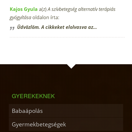
Kajos Gyula
a(z)
A szívbetegség alternatív terápiás
gyógyítása
oldalon írta:
Üdvözlöm. A cikkeket elolvasva az…
GYEREKEKNEK
Babaápolás
Gyermekbetegségek