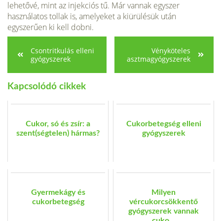
lehetővé, mint az injekciós tű. Már vannak egyszer
használatos tollak is, amelyeket a kiürülésük után
egyszerűen ki kell dobni.
Csontritkulás elleni
Vényköteles
gyógyszerek
asztmagyógyszerek
Kapcsolódó cikkek
Cukor, só és zsír: a
Cukorbetegség elleni
szent(ségtelen) hármas?
gyógyszerek
Gyermekágy és
Milyen
cukorbetegség
vércukorcsökkentő
gyógyszerek vannak
cuko...