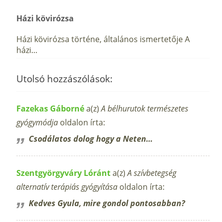
Házi kövirózsa
Házi kövirózsa történe, általános ismertetője A
házi…
Utolsó hozzászólások:
Fazekas Gáborné
a(z)
A bélhurutok természetes
gyógymódja
oldalon írta:
Csodálatos dolog hogy a Neten…
Szentgyörgyváry Lóránt
a(z)
A szívbetegség
alternatív terápiás gyógyítása
oldalon írta:
Kedves Gyula, mire gondol pontosabban?