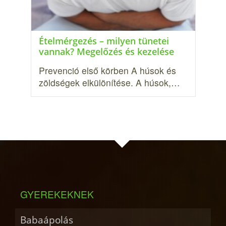
Ételmérgezés – milyen tünetei
vannak? Megelőzés és kezelése
Prevenció első körben A húsok és
zöldségek elkülönítése. A húsok,…
GYEREKEKNEK
Babaápolás