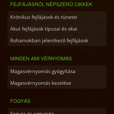
FEJFÁJÁSRÓL NÉPSZERŰ CIKKEK
Krónikus fejfájások és tünetei
Akut fejfájások típusai és okai
Rohamokban jelentkező fejfájások
MINDEN AMI VÉRNYOMÁS
Magasvérnyomás gyógyítása
Magasvérnyomás kezelése
FOGYÁS
Fogyás és egészség