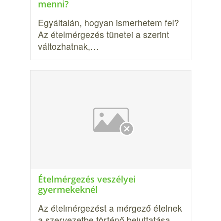
menni?
Egyáltalán, hogyan ismerhetem fel?
Az ételmérgezés tünetei a szerint
változhatnak,…
Ételmérgezés veszélyei
gyermekeknél
Az ételmérgezést a mérgező ételnek
a szer­vezetbe történő bejuttatása