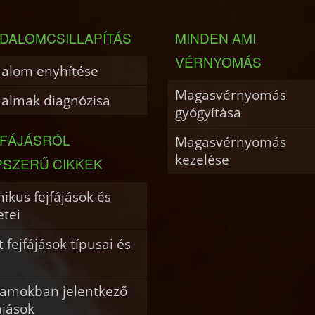
DALOMCSILLAPÍTÁS
MINDEN AMI
VÉRNYOMÁS
dalom enyhítése
Magasvérnyomás
dalmak diagnózisa
gyógyítása
JFÁJÁSRÓL
Magasvérnyomás
kezelése
PSZERŰ CIKKEK
ikus fejfájások és
etei
 fejfájások típusai és
i
amokban jelentkező
ájások