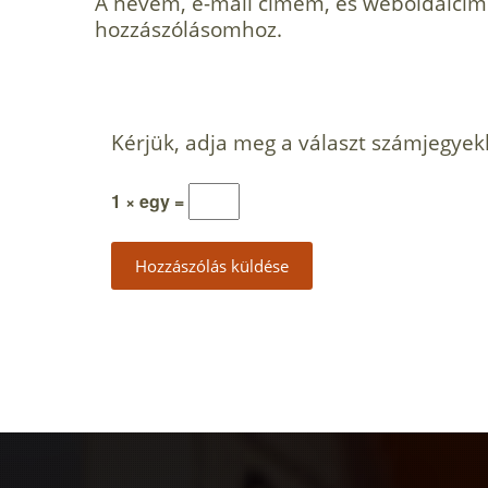
A nevem, e-mail címem, és weboldalcí
hozzászólásomhoz.
Kérjük, adja meg a választ számjegyek
1 × egy =