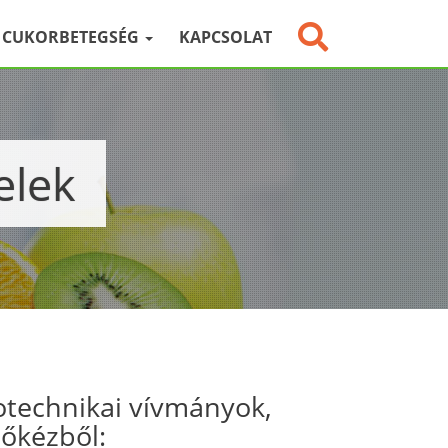
CUKORBETEGSÉG
KAPCSOLAT
elek
otechnikai vívmányok,
sőkézből: