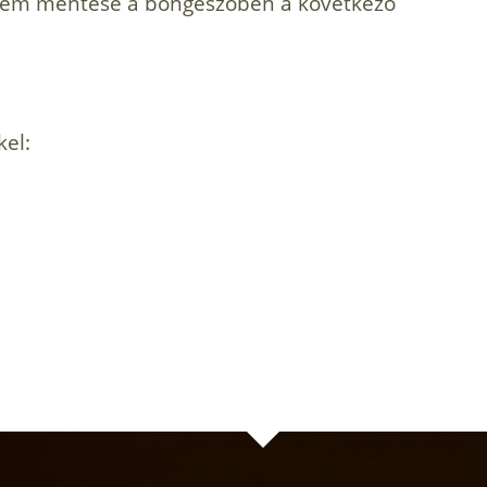
mem mentése a böngészőben a következő
kel: