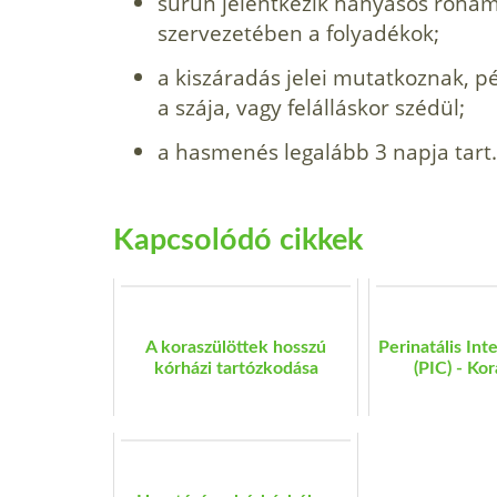
sűrűn jelentkezik hányásos roh
szervezetében a folyadékok;
a kiszáradás jelei mutatkoznak, pél
a szája, vagy felálláskor szédül;
a hasmenés legalább 3 napja tart.
Kapcsolódó cikkek
A koraszülöttek hosszú
Perinatális In
kórházi tartózkodása
(PIC) - Kor