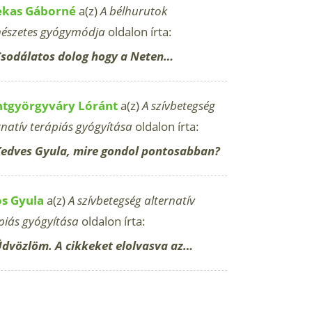
ekas Gáborné
a(z)
A bélhurutok
észetes gyógymódja
oldalon írta:
sodálatos dolog hogy a Neten…
ntgyörgyváry Lóránt
a(z)
A szívbetegség
rnatív terápiás gyógyítása
oldalon írta:
edves Gyula, mire gondol pontosabban?
os Gyula
a(z)
A szívbetegség alternatív
piás gyógyítása
oldalon írta:
dvözlöm. A cikkeket elolvasva az…