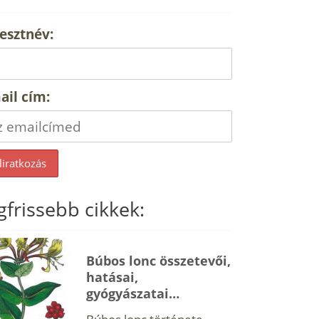
esztnév:
ail cím:
gfrissebb cikkek:
Búbos lonc összetevői,
hatásai,
gyógyászatai…