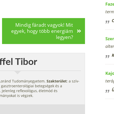
Faz
term
C
Mindig fáradt vagyok! Mit
egyek, hogy több energiám
legyen?
Sze
alte
K
ffel Tibor
Kaj
terá
s Loránd Tudományegyetem.
Szakterület
: a szív-
 gasztroenterológiai betegségek és a
Ü
 Jelenleg reflexológus, életmód és
mányokat is végzek.