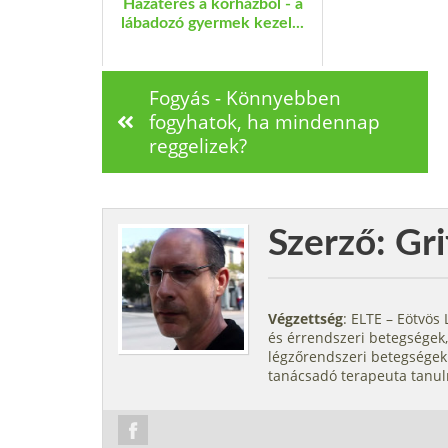
Hazatérés a kórházból - a
lábadozó gyermek kezel...
Fogyás - Könnyebben
fogyhatok, ha mindennap
reggelizek?
Szerző: Gri
Végzettség
: ELTE – Eötvö
és érrendszeri betegségek,
légzőrendszeri betegségek.
tanácsadó terapeuta tanul