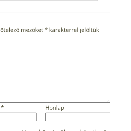
kötelező mezőket
*
karakterrel jelöltük
m
*
Honlap