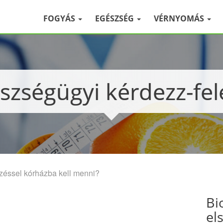
FOGYÁS
EGÉSZSÉG
VÉRNYOMÁS
észségügyi kérdezz-fel
zéssel kórházba kell menni?
Bi
el