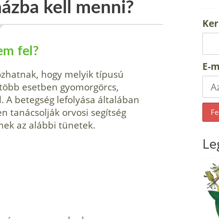
ázba kell menni?
Ker
em fel?
E-m
ozhatnak, hogy melyik típusú
egtöbb esetben gyomorgörcs,
. A betegség lefolyása általában
n tanácsolják orvosi segítség
nek az alábbi tünetek.
Le