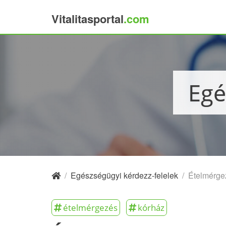
Vitalitasportal
.com
×
Eg
/
Egészségügyi kérdezz-felelek
/
Ételmérge
ételmérgezés
kórház