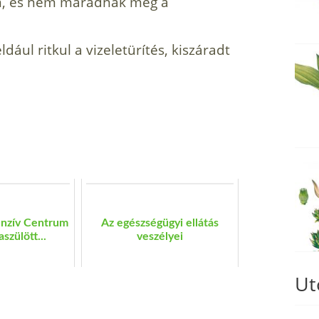
am, és nem maradnak meg a
dául ritkul a vizeletürítés, kiszáradt
tenzív Centrum
Az egészségügyi ellátás
aszülött...
veszélyei
Ut