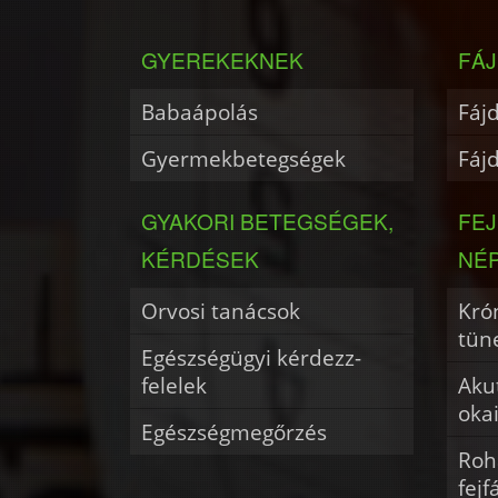
GYEREKEKNEK
FÁJ
Babaápolás
Fáj
Gyermekbetegségek
Fáj
GYAKORI BETEGSÉGEK,
FE
KÉRDÉSEK
NÉ
Orvosi tanácsok
Krón
tün
Egészségügyi kérdezz-
felelek
Akut
oka
Egészségmegőrzés
Roh
fejf