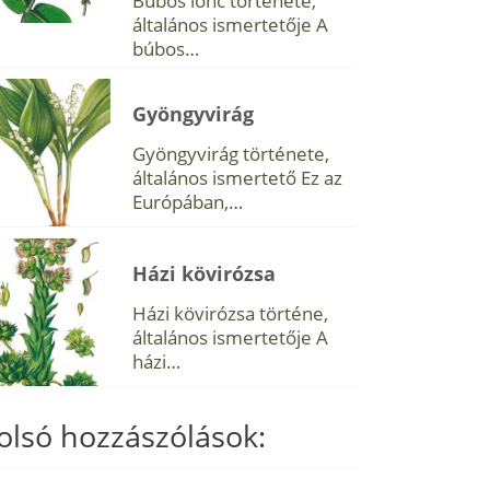
Búbos lonc története,
általános ismertetője A
búbos…
Gyöngyvirág
Gyöngyvirág története,
általános ismertető Ez az
Európában,…
Házi kövirózsa
Házi kövirózsa történe,
általános ismertetője A
házi…
olsó hozzászólások: