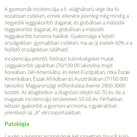
A gyomorrák incidenciája a II. világháború vége óta fo­
kozatosan csökken, ennek ellenére jelenleg még mindig a
negyedik leggyakoribb daganat, és globálisan a második
leggyakoribb daganat, és globálisan a második
leggyakoribb tumoros halálok. Gyakorisága a fejlett
országokban gyorsabban csökken, ma az új esetek 60%-a a
fejlődő országokban található.
Incidenciája jelentő; földrajzi különbségeket mutat.
Leggyakoribb Japánban (70/100 00 lakos/év), majd
Koreában, Dél-Amerikába: és Kelet-Európában, ritka Észak-
Amerikában, Észak Afrikában és Ausztráliában (7/100 000
lakos/év). Magyarországi előfordulása évente 2800-3000
közötti. Az átlagéletkor a diagnózis idején 60-70 év, de a
magasab incidenciájú területeken 50-60 év. Férfiakban
kétszer gyakoribb a gyomorcarcinoma, s gyakrabban
jelentkezil az „A” vércsoportúakban.
Patológia
Laurén a gyomorcarcinomának két szövettani típusát külö­