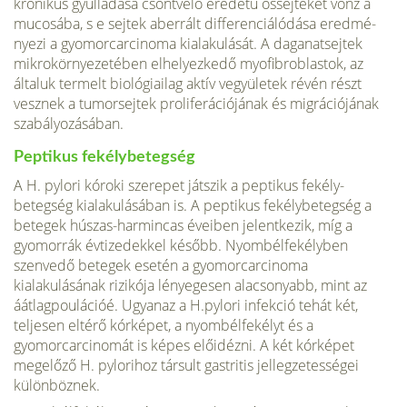
krónikus gyulladása csontvelő eredetű őssejteket vonz a
mucosába, s e sejtek aberrált differenciálódása eredmé­
nyezi a gyomorcarcinoma kialakulását. A daganatsejtek
mikrokörnyezetében elhelyezkedő myofibroblastok, az
általuk termelt biológiailag aktív vegyületek révén részt
vesznek a tumorsejtek proliferációjának és migrációjá­nak
szabályozásában.
Peptikus fekélybetegség
A H. pylori kóroki szerepet játszik a peptikus fekély­
betegség kialakulásában is. A peptikus fekélybetegség a
betegek húszas-harmincas éveiben jelentkezik, míg a
gyomorrák évtizedekkel később. Nyombélfekélyben
szenvedő betegek esetén a gyomorcarcinoma
kialakulásának rizikója lényegesen alacsonyabb, mint az
áátlagpoulációé. Ugyanaz a H.pylori infekció tehát két,
teljesen eltérő kórképet, a nyombélfekélyt és a
gyomorcarcinomát is képes előidézni. A két kórképet
megelőző H. pylorihoz társult gastritis jellegzetességei
különböznek.