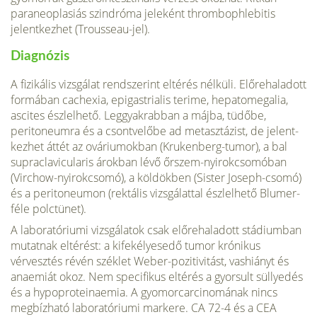
paraneoplasiás szindróma jeleként thrombophlebitis
jelentkezhet (Trousseau-jel).
Diagnózis
A fizikális vizsgálat rendszerint eltérés nélküli. Előrehala­dott
formában cachexia, epigastrialis terime, hepatomegalia,
ascites észlelhető. Leggyakrabban a májba, tüdőbe,
peritoneumra és a csontvelőbe ad metasztázist, de jelent­
kezhet áttét az ováriumokban (Krukenberg-tumor), a bal
supraclavicularis árokban lévő őrszem-nyirokcsomóban
(Virchow-nyirokcsomó), a köldökben (Sister Joseph-csomó)
és a peritoneumon (rektális vizsgálattal észlelhető Blumer-
féle polctünet).
A laboratóriumi vizsgálatok csak előrehaladott stádi­umban
mutatnak eltérést: a kifekélyesedő tumor króni­kus
vérvesztés révén széklet Weber-pozitivitást, vashi­ányt és
anaemiát okoz. Nem specifikus eltérés a gyorsult süllyedés
és a hypoproteinaemia. A gyomorcarcinomának nincs
megbízható laboratóriumi markere. CA 72-4 és a CEA