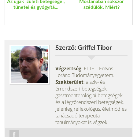
Az ujjak ízületi betegségei,
Mostanában sokszor
tünetei és gyógyítá...
szédülök. Miért?
Szerző: Griffel Tibor
Végzettség
: ELTE – Eötvös
Loránd Tudományegyetem.
Szakterület
: a szív- és
érrendszeri betegségek,
gasztroenterológiai betegségek
és a légzőrendszeri betegségek.
Jelenleg reflexológus, életmód és
tanácsadó terapeuta
tanulmányokat is végzek.