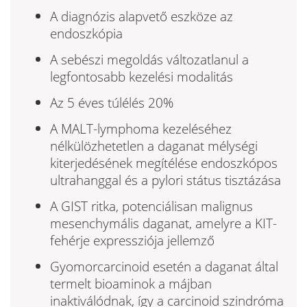
A diagnózis alapvető eszköze az
endoszkópia
A sebészi megoldás változatlanul a
legfontosabb keze­lési modalitás
Az 5 éves túlélés 20%
A MALT-lymphoma kezeléséhez
nélkülözhetetlen a daganat mélységi
kiterjedésének megítélése endosz­kópos
ultrahanggal és a pylori státus tisztázása
A GIST ritka, potenciálisan malignus
mesenchymális daganat, amelyre a KIT-
fehérje expressziója jellemző
Gyomorcarcinoid esetén a daganat által
termelt bioaminok a májban
inaktiválódnak, így a carcinoid szindróma