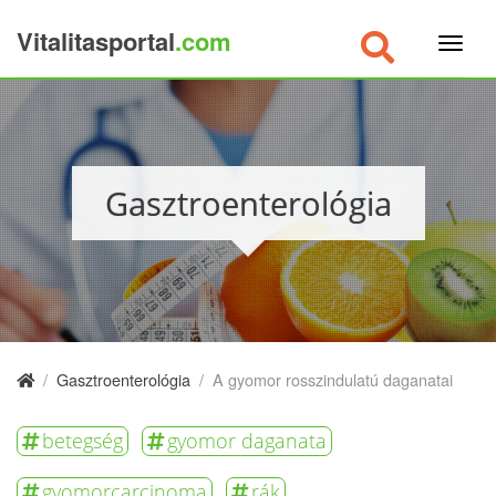
Vitalitasportal
.com
×
Gasztroenterológia
/
Gasztroenterológia
/
A gyomor rosszindulatú daganatai
betegség
gyomor daganata
gyomorcarcinoma
rák