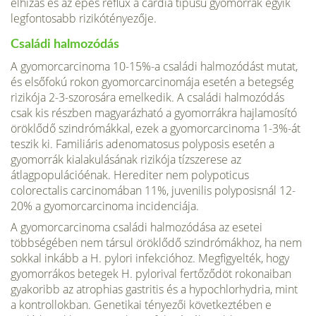
elhízás és az epés reflux a cardia típusú gyomorrák egyik
legfontosabb rizikótényezője.
Családi halmozódás
A gyomorcarcinoma 10-15%-a családi halmozódást mutat,
és elsőfokú rokon gyomorcarcinomája esetén a betegség
rizikója 2-3-szorosára emelkedik. A családi halmozódás
csak kis részben ma­gyarázható a gyomorrákra hajlamosító
öröklődő szind­rómákkal, ezek a gyomorcarcinoma 1-3%-át
teszik ki. Familiáris adenomatosus polyposis esetén a
gyomorrák kialakulásának rizikója tízszerese az
átlagpopulációé­nak. Herediter nem polypoticus
colorectalis carcinomában 11%, juvenilis polyposisnál 12-
20% a gyomorcarcinoma incidenciája.
A gyomorcarcinoma családi halmozódása az esetei
többségében nem társul öröklődő szindrómákhoz, ha nem
sokkal inkább a H. pylori infekcióhoz. Megfigyelték, hogy
gyomorrákos betegek H. pylorival fertőződöt rokonaiban
gyakoribb az atrophias gastritis és a hypochlorhydria, mint
a kontrollokban. Genetikai tényezői következtében e