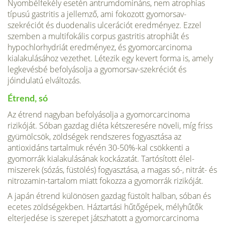
Nyombélfekély esetén antrumdomináns, nem atrophias
típusú gastritis a jellemző, ami fokozott gyomorsav-
szekréciót és duodenalis ulcerációt eredményez. Ezzel
szemben a multifokális corpus gastritis atrophiât és
hypochlorhydriát eredményez, és gyomorcarcinoma
kialakulásához vezethet. Létezik egy kevert forma is, amely
legkevésbé befolyásolja a gyomorsav-szekréciót és
jóindulatú elvál­tozás.
Étrend, só
Az étrend nagyban befolyásolja a gyomorcarcinoma
rizikóját. Sóban gazdag diéta kétszeresére növeli, míg friss
gyümölcsök, zöldségek rendszeres fogyasztása az
antioxidáns tartalmuk révén 30-50%-kal csökkenti a
gyomorrák kialakulásának kockázatát. Tartósított élel­
miszerek (sózás, füstölés) fogyasztása, a magas só-, nit­rát- és
nitrozamin-tartalom miatt fokozza a gyomorrák rizikóját.
A japán étrend különösen gazdag füstölt hal­ban, sóban és
ecetes zöldségekben. Háztartási hűtőgépek, mélyhűtők
elterjedése is szerepet játszhatott a gyomorcarcinoma