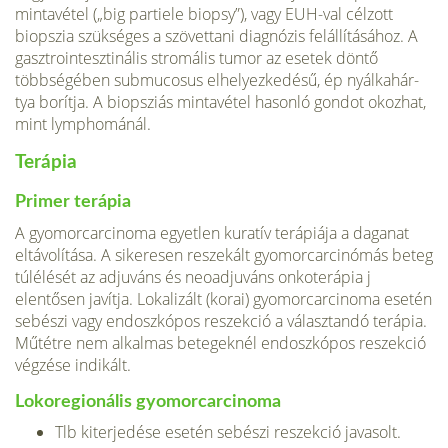
mintavétel („big partiele biopsy”), vagy EUH-val célzott
biopszia szükséges a szövettani diagnózis felállításához. A
gasztrointesztinális stromális tumor az esetek döntő
többségében submucosus elhelyezkedésű, ép nyálkahár­
tya borítja. A biopsziás mintavétel hasonló gondot okoz­hat,
mint lymphománál.
Terápia
Primer terápia
A gyomorcarcinoma egyetlen kuratív te­rápiája a daganat
eltávolítása. A sikeresen reszekált gyomorcarcinómás beteg
túlélését az adjuváns és neoadjuváns onkoterápia j
elentősen javítja. Lokalizált (korai) gyomorcarcinoma esetén
sebészi vagy endoszkópos reszekció a választandó terápia.
Mű­tétre nem alkalmas betegeknél endoszkópos reszekció
végzése indikált.
Lokoregionális gyomorcarcinoma
Tlb kiterjedése esetén sebészi reszekció javasolt.