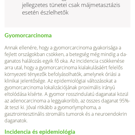
jellegzetes tünetei csak májmetasztázis
ese­tén észlelhetők
Gyomorcarcinoma
Annak ellenére, hogy a gyomorcarcinoma gyakorisága a
fejlett országokban csökken, a betegség még mindig a da­
ganatos halálozás egyik fő oka. Az incidencia csökkenése
arra utal, hogy a gyomorcarcinoma kialakulásáért fele­lős
környezeti tényezők befolyásolhatók, amelynek óriási a
klinikai jelentősége. Az epidemiológiai változásokat a
gyomorcarcinoma lokalizációjának proximális irányú
eltolódása kísérte. A gyomor rosszindulatú daganatai kö­zül
az adenocarcinoma a leggyakoribb, az összes daga­nat 95%-
át teszi ki. Jóval ritkább a gyomorlymphoma, a
gasztrointesztinális stromális tumorok és a neuroendokrin
daganatok.
Incidencia és epidemiológia