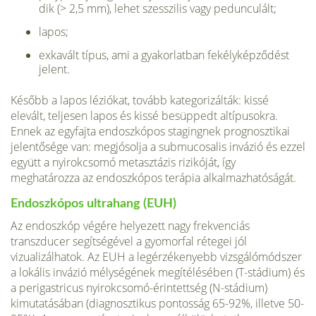
dik (> 2,5 mm), lehet szesszilis vagy pedunculált;
lapos;
exkavált típus, ami a gyakorlatban fekélyképződést
jelent.
Később a lapos léziókat, tovább kategorizálták: kissé
elevált, teljesen lapos és kissé besüppedt altípusokra.
Ennek az egyfajta endoszkópos stagingnek prognosztikai
jelentősége van: megjósolja a submucosalis invázió és ezzel
együtt a nyirokcsomó metasztázis rizikó­ját, így
meghatározza az endoszkópos terápia alkalmaz­hatóságát.
Endoszkópos ultrahang (EUH)
Az endoszkóp végé­re helyezett nagy frekvenciás
transzducer segítségével a gyomorfal rétegei jól
vizualizálhatok. Az EUH a legérzékenyebb vizsgálómódszer
a lokális invázió mélységének megítélésében (T-stádium) és
a perigastricus nyirokcsomó-érintettség (N-stádium)
kimutatásá­ban (diagnosztikus pontosság 65-92%, illetve 50-