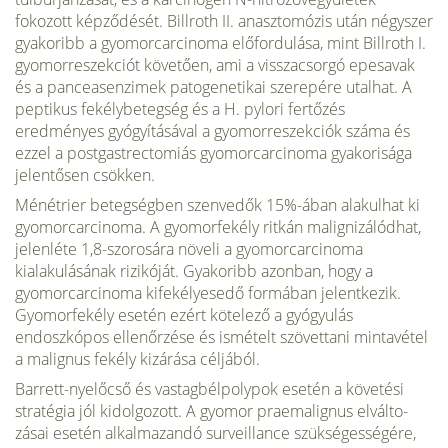
fokozott képződését. Billroth II. anasztomózis után négyszer
gyakoribb a gyomorcarcinoma előfordulása, mint Billroth I.
gyomorreszekciót követően, ami a visszacsorgó epesavak
és a panceasenzimek patogenetikai szerepére utalhat. A
peptikus fekélybetegség és a H. pylori fertőzés
eredményes gyógyításával a gyomorreszekciók száma és
ezzel a postgastrectomiás gyomorcarcinoma gyakorisága
jelentősen csökken.
Ménétrier betegségben szenvedők 15%-ában alakulhat ki
gyomorcarcinoma. A gyomorfekély ritkán malignizálódhat,
jelenléte 1,8-szorosára növeli a gyomorcarcinoma
kialakulásának rizikóját. Gyakoribb azonban, hogy a
gyomorcarcinoma kifekélyesedő formában jelentkezik.
Gyomorfekély ese­tén ezért kötelező a gyógyulás
endoszkópos ellenőrzése és ismételt szövettani mintavétel
a malignus fekély kizá­rása céljából.
Barrett-nyelőcső és vastagbélpolypok esetén a követési
stratégia jól kidolgozott. A gyomor praemalignus elválto­
zásai esetén alkalmazandó surveillance szükségességére,