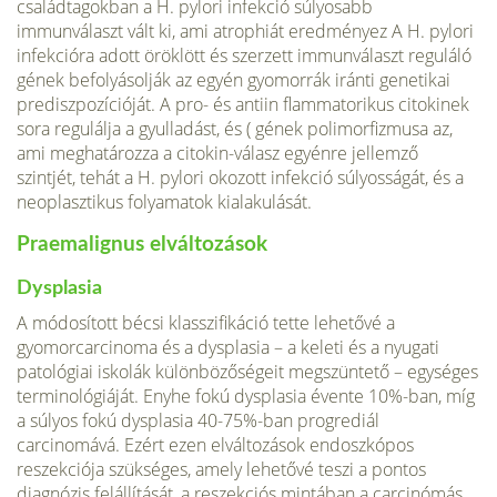
családtagokban a H. pylori infekció súlyosabb
immunválaszt vált ki, ami atrophiát eredményez A H. pylori
infekcióra adott öröklött és szerzett immunválaszt reguláló
gének befolyásolják az egyén gyomorrák iránti genetikai
prediszpozícióját. A pro- és antiin flammatorikus citokinek
sora regulálja a gyulladást, és ( gének polimorfizmusa az,
ami meghatározza a citokin-válasz egyénre jellemző
szintjét, tehát a H. pylori okozott infekció súlyosságát, és a
neoplasztikus folyamatok kiala­kulását.
Praemalignus elváltozások
Dysplasia
A módosított bécsi klasszifikáció tette le­hetővé a
gyomorcarcinoma és a dysplasia – a keleti és a nyugati
patológiai iskolák különbözőségeit megszüntető – egységes
terminológiáját. Enyhe fokú dysplasia évente 10%-ban, míg
a súlyos fokú dysplasia 40-75%-ban progrediál
carcinomává. Ezért ezen elválto­zások endoszkópos
reszekciója szükséges, amely lehetővé teszi a pontos
diagnózis felállítását, a reszekciós mintá­ban a carcinómás