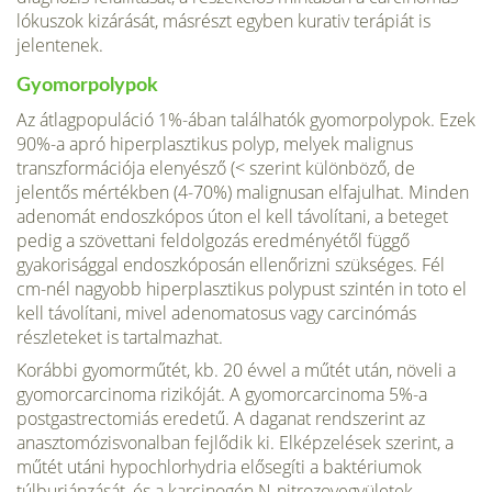
lókuszok kizárását, másrészt egyben kurativ terápiát is
jelentenek.
Gyomorpolypok
Az átlagpopuláció 1%-ában találha­tók gyomorpolypok. Ezek
90%-a apró hiperplasztikus polyp, melyek malignus
transzformációja elenyésző (< szerint különböző, de
jelentős mértékben (4-70%) malignusan elfajulhat. Minden
adenomát endoszkópos úton el kell távolítani, a beteget
pedig a szövettani feldolgozás eredményétől függő
gyakorisággal endoszkóposán el­lenőrizni szükséges. Fél
cm-nél nagyobb hiperplasztikus polypust szintén in toto el
kell távolítani, mivel adenomatosus vagy carcinómás
részleteket is tartalmazhat.
Korábbi gyomorműtét, kb. 20 évvel a műtét után, nö­veli a
gyomorcarcinoma rizikóját. A gyomorcarcinoma 5%-a
postgastrectomiás eredetű. A daganat rendszerint az
anasztomózisvonalban fejlődik ki. Elképzelések sze­rint, a
műtét utáni hypochlorhydria elősegíti a baktéri­umok
túlburjánzását, és a karcinogén N-nitrozovegyü­letek