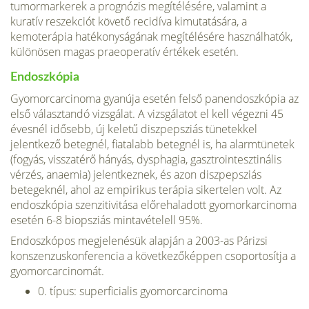
tumormarkerek a prognózis megítélésére, va­lamint a
kuratív reszekciót követő recidíva kimutatására, a
kemoterápia hatékonyságának megítélésére használha­tók,
különösen magas praeoperatív értékek esetén.
Endoszkópia
Gyomorcarcinoma gyanúja esetén felső panendoszkópia az
első választandó vizsgálat. A vizsgálatot el kell végezni 45
évesnél idősebb, új keletű diszpepsziás tünetekkel
jelentkező betegnél, fiatalabb betegnél is, ha alarmtünetek
(fogyás, visszatérő hányás, dysphagia, gasztrointesztinális
vérzés, anaemia) jelentkeznek, és azon diszpepsziás
betegeknél, ahol az empirikus terápia sikertelen volt. Az
endoszkópia szenzitivitása előrehaladott gyomorkarcinoma
esetén 6-8 biopsziás mintavételell 95%.
Endoszkópos megjelenésük alapján a 2003-as Párizsi
konszenzuskonferencia a következőképpen csoportosítja a
gyomorcarcinomát.
0. típus: superficialis gyomorcarcinoma