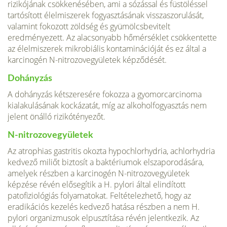
rizikójának csökkenésében, ami a sózással és füstöléssel
tartósított élelmiszerek fogyasztásának vissza­szorulását,
valamint fokozott zöldség és gyümölcsbevitelt
eredményezett. Az alacsonyabb hőmérséklet csökkentet­te
az élelmiszerek mikrobiális kontaminációját és ez által a
karcinogén N-nitrozovegyületek képződését.
Dohányzás
A dohányzás kétszeresére fokozza a gyomorcarcino­ma
kialakulásának kockázatát, míg az alkoholfogyasztás nem
jelent önálló rizikótényezőt.
N-nitrozovegyületek
Az atrophias gastritis okozta hypochlorhydria, achlorhydria
kedvező miliőt biztosít a baktériumok elszaporodására,
amelyek részben a kar­cinogén N-nitrozovegyületek
képzése révén elősegítik a H. pylori által elindított
patofiziológiás folyamatokat. Fel­tételezhető, hogy az
eradikációs kezelés kedvező hatása részben a nem H.
pylori organizmusok elpusztítása révén jelentkezik. Az