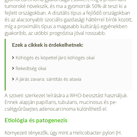
tumoroké növekszik, és ma a gyomorrák 50%-át teszi ki a
fejlett or­szágokban. A disztális típus a fejlődő országokban
és az alacsonyabb szociális-gazdasági háttérrel bírók között,
míg a proximális típus a magasabb kultúrájú egyénekben
gya­koribb, az utóbbi prognózisa jóval rosszabb.
Ezek a cikkek is érdekelhetnek:
Köhögés és köpettel járó köhögés okai
Rekedtség okai
A járás zavara: sántítás és ataxia
A szöveti szerkezet leírására a WHO-beosztást használ­juk.
Ennek alapján papillaris, tubularis, mucinosus és pe­
csétgyűrűsejtes adenocarcinoma különíthető el.
Etiológia és patogenezis
Környezeti tényezők, úgy mint a Helicobacter pylori (H.