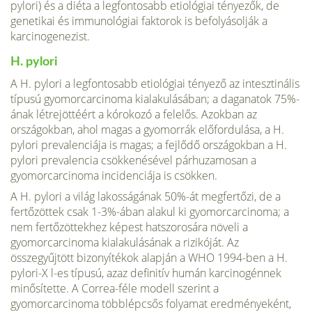
pylori) és a diéta a legfontosabb etiológiai tényezők, de
genetikai és immunológiai faktorok is befolyásolják a
karcinogenezist.
H. pylori
A H. pylori a legfontosabb etiológiai tényező az intesztinális
típusú gyomorcarcinoma kialakulásában; a dagana­tok 75%-
ának létrejöttéért a kórokozó a felelős. Azokban az
országokban, ahol magas a gyomorrák előfordulása, a H.
pylori prevalenciája is magas; a fejlődő országokban a H.
pylori prevalencia csökkenésével párhuzamosan a
gyomorcarcinoma incidenciája is csökken.
A H. pylori a világ lakosságának 50%-át megfertőzi, de a
fertőzöttek csak 1-3%-ában alakul ki gyomorcarcinoma; a
nem fertő­zöttekhez képest hatszorosára növeli a
gyomorcarcinoma kialakulásának a rizikóját. Az
összegyűjtött bizonyítékok alapján a WHO 1994-ben a H.
pylori-X l-es típusú, azaz definitív humán karcinogénnek
minősítette. A Correa-féle modell szerint a
gyomorcarcinoma többlépcsős folyamat eredményeként,