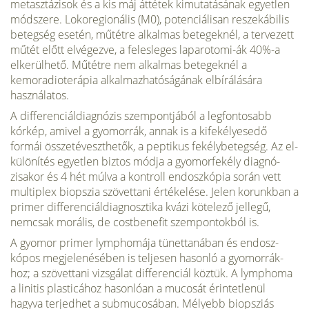
metasztázisok és a kis máj áttétek kimutatásának egyet­len
módszere. Lokoregionális (M0), potenciálisan reszekábilis
betegség esetén, műtétre alkalmas betegeknél, a tervezett
műtét előtt elvégezve, a felesleges laparotomi-ák 40%-a
elkerülhető. Műtétre nem alkalmas betegeknél a
kemoradioterápia alkalmazhatóságának elbírálására
használatos.
A differenciáldiagnózis szempontjából a legfontosabb
kórkép, amivel a gyomorrák, annak is a kifekélyesedő
formái összetéveszthetők, a peptikus fekélybetegség. Az el­
különítés egyetlen biztos módja a gyomorfekély diagnó­
zisakor és 4 hét múlva a kontroll endoszkópia során vett
multiplex biopszia szövettani értékelése. Jelen korunkban a
primer differenciáldiagnosztika kvázi kötelező jelle­gű,
nemcsak morális, de costbenefit szempontokból is.
A gyomor primer lymphomája tünettanában és endosz­
kópos megjelenésében is teljesen hasonló a gyomorrák­
hoz; a szövettani vizsgálat differenciál köztük. A lymphoma
a linitis plasticához hasonlóan a mucosát érintetlenül
hagyva terjedhet a submucosában. Mélyebb biopsziás