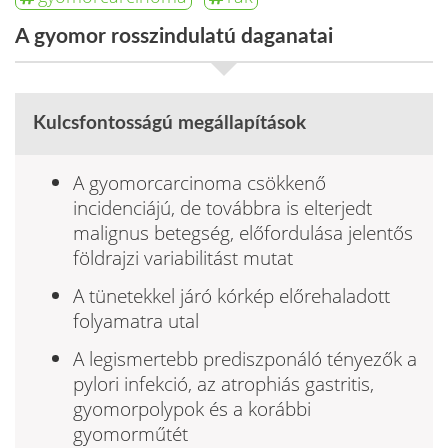
A gyomor rosszindulatú daganatai
Kulcsfontosságú megállapítások
A gyomorcarcinoma csökkenő
incidenciájú, de to­vábbra is elterjedt
malignus betegség, előfordulása jelentős
földrajzi variabilitást mutat
A tünetekkel járó kórkép előrehaladott
folyamatra utal
A legismertebb prediszponáló tényezők a
pylori infekció, az atrophiás gastritis,
gyomorpolypok és a korábbi
gyomorműtét