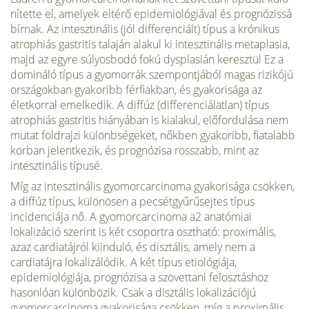
nítette el, amelyek eltérő epidemiológiával és prognózissá
bírnak. Az intesztinális (jól differenciált) típus a krónikus
atrophiás gastritis talaján alakul ki intesztinális metapla­sia,
majd az egyre súlyosbodó fokú dysplasián keresztül Ez a
domináló típus a gyomorrák szempontjából magas rizikójú
országokban gyakoribb férfiakban, és gyakorisága az
életkorral emelkedik. A diffúz (differenciálatlan) típus
atrophiás gastritis hiányában is kialakul, előfordulása nem
mutat földrajzi különbségeket, nőkben gyakoribb, fiata­labb
korban jelentkezik, és prognózisa rosszabb, mint az
intesztinális típusé.
Míg az intesztinális gyomorcarcinoma gyakorisága csökken,
a diffúz típus, különösen a pecsét­gyűrűsejtes típus
incidenciája nő. A gyomorcarcinoma a2 anatómiai
lokalizáció szerint is két csoportra osztható: pro­ximális,
azaz cardiatájról kiinduló, és disztális, amely nem a
cardiatájra lokalizálódik. A két típus etiológiája,
epidemiológiája, prognózisa a szövettani felosztáshoz
hasonló­an különbözik. Csak a disztális lokalizációjú
gyomorcar­cinoma gyakorisága csökken, míg a proximális