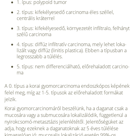
1. ípus: polypoid tumor
2. típus: kifekélyesedő carcinoma éles széllel,
centrális kráterrel
3. típus: kifekélyesedő, környezetét infiltralo, felhányt
szélű carcinoma
4. típus: diffúz infiltratív carcinoma, mely lehet loka­
lizált vagy diffúz (linitis plastica). Ebben a típusban a
legrosszabb a túlélés.
5. típus: nem differenciálható, előrehaladott carcino­
ma
A 0. típus a korai gyomorcarcinoma endoszkópos ké­pének
felel meg, míg az 1-5. típusok az előrehaladott formákat
jelzik.
Korai gyomorcarcinomáról beszélünk, ha a daganat csak a
mucosára vagy a submucosára lokalizálódik, függetlenül a
nyirokcsomó-metasztázis jelenlététől. Jelentő­ségüket az
adja, hogy ezeknek a daganatoknak az 5 éves túlélése
kimagaslóan jó: mucosalis lokalizáció esetén 99%-os,