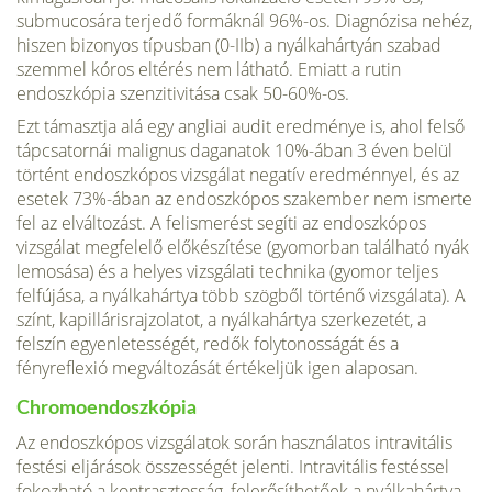
submucosára terjedő formáknál 96%-os. Diag­nózisa nehéz,
hiszen bizonyos típusban (0-IIb) a nyálka­hártyán szabad
szemmel kóros eltérés nem látható. Emi­att a rutin
endoszkópia szenzitivitása csak 50-60%-os.
Ezt támasztja alá egy angliai audit eredménye is, ahol felső
tápcsatornái malignus daganatok 10%-ában 3 éven belül
történt endoszkópos vizsgálat negatív eredménnyel, és az
esetek 73%-ában az endoszkópos szakember nem ismer­te
fel az elváltozást. A felismerést segíti az endoszkópos
vizsgálat megfelelő előkészítése (gyomorban található nyák
lemosása) és a helyes vizsgálati technika (gyomor teljes
felfújása, a nyálkahártya több szögből történő vizs­gálata). A
színt, kapillárisrajzolatot, a nyálkahártya szer­kezetét, a
felszín egyenletességét, redők folytonosságát és a
fényreflexió megváltozását értékeljük igen alaposan.
Chromoendoszkópia
Az endoszkópos vizsgálatok so­rán használatos intravitális
festési eljárások összességét jelenti. Intravitális festéssel
fokozható a kontrasztosság, felerősíthetőek a nyálkahártya