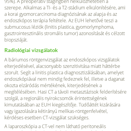
95%). A preoperatív stagingben nélkülözhetetlen a
szerepe. Alkalmas a TI- és a T2-stádium elkülönítésére, ami
a korai gyomorcarcinoma diagnózisának az alapja és az
endoszkópos terápia feltétele. Az EUH lehetővé teszi a
submucosus léziók (linitis plastica, gyomorlymphoma,
gasztrointesztinális stromális tumor) azonosítását és cél­zott
biopsziáját.
Radiológiai vizsgálatok
A báriumos röntgenvizsgálat az endoszkópos vizsgálatok
elterjedésével, alacsonyabb szenzitivitása miatt háttérbe
szorult. Segít a linitis plas­tica diagnosztizálásában, amelyet
endoszkópiával nem mindig fedeznek fel, illetve a daganat
okozta elzáródás mértékének, kiterjedésének a
megítélésében. Hasi CT a távoli metasztázisok felderítésére
szolgál, a regionális nyirokcsomók érintettségének
kimutatásában az EUH kiegészítője. Tüdőáttét kizárására
vagy igazolására két­irányú mellkas-röntgenfelvétel,
kérdéses esetben CT-vizsgálat szükséges.
A laparoszkópia a CT-vel nem látható peritoneális