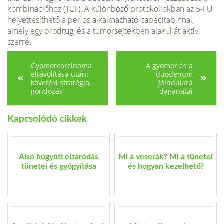
kombinációhoz (TCF). A különböző protokollokban az 5-FU
helyettesíthető a per os alkalmazható capecitabinnal,
amely egy prodrug, és a tumorsejtekben alakul át aktív
szerré.
Gyomorcarcinoma
A gyomor és a
eltávolítása után:
duodenum
követési stratégia,
jóindulatú
gondozás
daganatai
Kapcsolódó cikkek
Alsó húgyúti elzáródás
Mi a veserák? Mi a tünetei
tünetei és gyógyítása
és hogyan kezelhető?