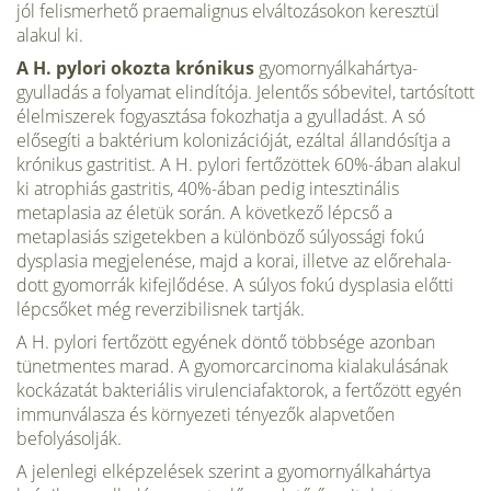
jól felismerhető praemalignus elváltozá­sokon keresztül
alakul ki.
A H. pylori okozta krónikus
gyomornyálkahártya­-
gyulladás a folyamat elindítója. Jelentős sóbevitel, tar­tósított
élelmiszerek fogyasztása fokozhatja a gyulladást. A só
elősegíti a baktérium kolonizációját, ezáltal állan­dósítja a
krónikus gastritist. A H. pylori fertőzöttek 60%-ában alakul
ki atrophiás gastritis, 40%-ában pedig intesztinális
metaplasia az életük során. A következő lépcső a
metaplasiás szigetekben a különböző súlyossági fokú
dysplasia megjelenése, majd a korai, illetve az előrehala­
dott gyomorrák kifejlődése. A súlyos fokú dysplasia előtti
lépcsőket még reverzibilisnek tartják.
A H. pylori fertőzött egyének döntő többsége azonban
tünetmentes marad. A gyomorcarcinoma kialakulásá­nak
kockázatát bakteriális virulenciafaktorok, a fertőzött egyén
immunválasza és környezeti tényezők alapvetően
befolyásolják.
A jelenlegi elképzelések szerint a gyomornyálkahártya