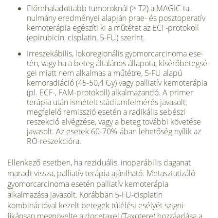
Előrehaladottabb tumoroknál (> T2) a MAGIC-ta-
nulmány eredményei alapján prae- és posztoperatív
kemoterápia egészíti ki a műtétet az ECF-protokoll
(epirubicin, cisplatin, 5-FU) szerint.
Irreszekábilis, lokoregionális gyomorcarcinoma ese­
tén, vagy ha a beteg általános állapota, kísérőbetegsé­
gei miatt nem alkalmas a műtétre, 5-FU alapú
kemoradiáció (45-50,4 Gy) vagy palliatív kemoterápia
(pl. ECF-, FAM-protokoll) alkalmazandó. A primer
terá­pia után ismételt stádiumfelmérés javasolt;
megfelelő remisszió esetén a radikális sebészi
reszekció elvég­zése, vagy a beteg további követése
javasolt. Az ese­tek 60-70%-ában lehetőség nyílik az
RO-reszekcióra.
Ellenkező esetben, ha reziduális, inoperábilis daganat
maradt vissza, palliatív terápia ajánlható. Metasztatizáló
gyomorcarcinoma esetén palliatív ke­moterápia
alkalmazása javasolt. Korábban 5-FU-cisplatin
kombinációval kezelt betegek túlélési esélyét szigni­
fikánsan megnövelte a docetaxel (Taxotere) hozzáadása a