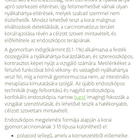
apró szerkezeti eltérései, így felismerhetővé válnak olyan
nyálkahártya-eltérések, melyek szabad szemmel nem
észlelhetők. Mindez lehető­vé teszi a korai malignus
elváltozások detektálását, a carcinomatózus terület
körülrajzolása révén a célzott szöveti mintavételt, és
előfeltétele az endoszkópos terápiának.
A gyomorban indigókármint (0,1-1%) alkalmazva a festék
összegyűlik a nyálkahártya-barázdákban, és sztereoszkópos,
kontrasztos képet nyújt a vizsgáló számára. Metilénkéket a
felszívó funkcióval bíró vékony- és vas­tagbél-nyálkahártya
veszi fel, míg a normál gyomormucosa nem, az intestinális
metaplasia kimutatására szolgál. Az újabb endoszkópos
technikák (nagy felbontású és nagyító endoszkópia,
konfokális endoszkópia, narrow
band
imaging) fokozzák a
vizsgálat szenzitivitását, és lehetővé teszik a hatékonyabb,
célzott szövettani minta­vételt.
Endoszkópos megjelenési formája alapján a korai
gyomorcarcinomának 3 fő típusa különíthető el:
polypoid jellegű, amely a környezetéből előemelke­