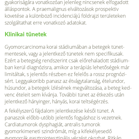
gyakoriságára vonatkozóan jelenleg nincsenek elfogadott
álláspontok. A praemalignus elváltozások prospektiv
követése a különböző incidenciájú földrajzi területeken
szolgáltathat erre vonatkozó adatokat.
Klinikai tünetek
Gyomorcarcinoma korai stádiumában a betegek tünet­
mentesek, vagy a jelentkező tünetek nem specifikusak.
Ezért a betegség rendszerint csak előrehaladott stádium­
ban kerül diagnózisra, amikor a terápiás lehetőségek már
limitáltak, s jelentős részben ez felelős a rossz prognózi­
sért. Leggyakoribb panasz az étvágytalanság, ételundor,
húsundor, a betegek ízlésének megváltozása, a beteg ked­
venc ételeit sem kívánja. További tünet az étkezés után
jelentkező hányinger, hányás, korai teltségérzés.
A fekélyszerű fájdalom jelentkezése késői tünet. A
panaszok előbb-utóbb jelentős fogyáshoz is vezetnek.
Cardiatumorok dysphagiát, antralis tumorok
gyomorkimeneti szind­rómát, míg a kifekélyesedő
gyomorrák gasztrointesztinális vérzést okozhat. Ritkán