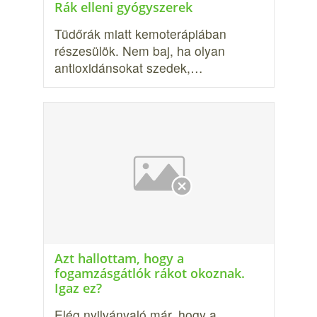
Rák elleni gyógyszerek
Tüdőrák miatt kemoterápiában
részesülök. Nem baj, ha olyan
antioxidánsokat szedek,…
Azt hallottam, hogy a
fogamzásgátlók rákot okoznak.
Igaz ez?
Elég nyilvánvaló már, hogy a