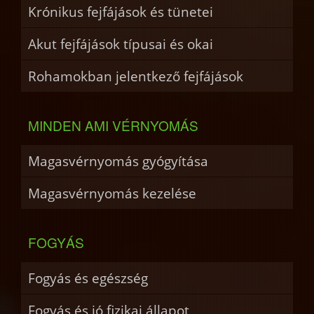
Krónikus fejfájások és tünetei
Akut fejfájások típusai és okai
Rohamokban jelentkező fejfájások
MINDEN AMI VÉRNYOMÁS
Magasvérnyomás gyógyítása
Magasvérnyomás kezelése
FOGYÁS
Fogyás és egészség
Fogyás és jó fizikai állapot