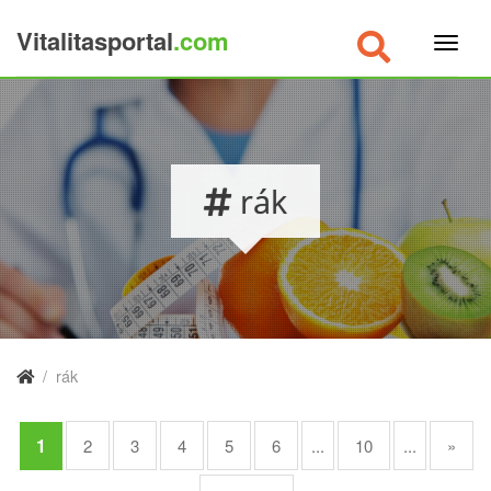
Vitalitasportal
.com
×
rák
/
rák
1
2
3
4
5
6
...
10
...
»