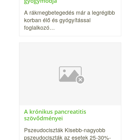
gyógymódja
A rákmegbetegedés már a legrégibb
korban élő és gyógyítással
foglalkozó…
A krónikus pancreatitis
szövődményei
Pszeudociszták Kisebb-nagyobb
pszeudociszták az esetek 25-30%-