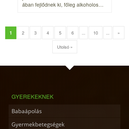
ában fejlődnek ki, főleg alkoholos…
1
2
3
4
5
6
...
10
...
»
Utolsó »
GYEREKEKNEK
Babaápolás
Gyermekbetegségek