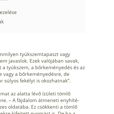
ezelése
ák
emmilyen tyúkszemtapaszt vagy
sem javaslok. Ezek valójában savak,
et a tyúkszem, a bőrkeményedés és az
mre vagy a bőrkeményedésre, de
ár súlyos fekélyt is okozhatnak”.
mat az alatta lévő ízületi töm­lő
vine. – A fájdalom átmeneti enyhíté­
zes oldatába. Ez csökkenti a tömlő
gekre kifejtett nyomást is. De ha a