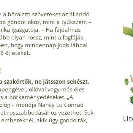
e a bőralatti szöveteket az állandó
bb gondot okoz, mint a tyúkszem –
ika igazgatója. – Ha fájdalmas
ább olyan rossz, mint a fogfájás.
­ben, hogy mindennap jobb lábbal
 öt­leteket.
!
 szakértők, ne játsszon sebészt.
vapengével, ollóval vagy más éles
és a bőrkeményedéseket. „A
 dolog – mondja Nancy Lu Conrad
yzet rosszabbodásához vezethet. Sok
Ut
 embereknél, akik úgy gondolták,