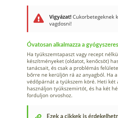
Vigyázat!
Cukorbetegeknek kif
vagdosni!
Óvatosan alkalmazza a gyógyszeres
Ha tyúkszemtapaszt vagy recept nélkül
ké­szítményeket (oldatot, kenőcsöt) ha
taná­csait, és csak a problémás felület
bőrre ne kerüljön rá az anyagból. Ha a
védőpárnát a tyúkszem köré. Heti két
használjon tyúkszemirtót, és ha két hét
forduljon orvoshoz.
Ezek a cikkek is érdekelhet