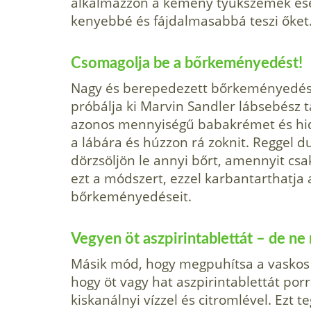
alkalmazzon a kemény tyúkszemek eset
kenyebbé és fájdalmasabbá teszi őket
Csomagolja be a bőrkeményedést!
Nagy és berepedezett bőrkeményedése
próbálja ki Marvin Sandler láb­sebész 
azonos mennyiségű babakrémet és hidr
a lábára és húzzon rá zoknit. Reggel 
dörzsöljön le annyi bőrt, amennyit cs
ezt a módszert, ezzel karbantarthatja
bőrkeményedéseit.
Vegyen öt aszpirintablettát – de ne n
Másik mód, hogy megpuhítsa a vaskos
hogy öt vagy hat aszpirintablettát porr
kiskanálnyi víz­zel és citromlével. Ezt