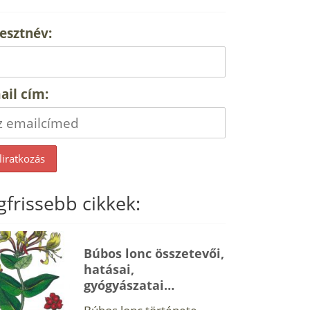
esztnév:
ail cím:
gfrissebb cikkek:
Búbos lonc összetevői,
hatásai,
gyógyászatai…