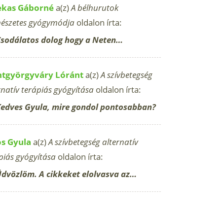
ekas Gáborné
a(z)
A bélhurutok
észetes gyógymódja
oldalon írta:
sodálatos dolog hogy a Neten…
ntgyörgyváry Lóránt
a(z)
A szívbetegség
rnatív terápiás gyógyítása
oldalon írta:
edves Gyula, mire gondol pontosabban?
os Gyula
a(z)
A szívbetegség alternatív
piás gyógyítása
oldalon írta:
dvözlöm. A cikkeket elolvasva az…