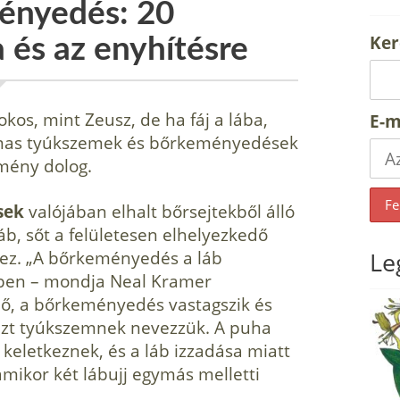
ényedés: 20
Ker
 és az enyhítésre
kos, mint Zeusz, de ha fáj a lába,
E-m
dalmas tyúkszemek és bőrkeményedések
emény dolog.
sek
valójában elhalt bőrsejtekből ál­ló
b, sőt a felületesen elhelyezkedő
ez. „A bőrkeményedés a láb
Le
mben – mondja Neal Kramer
nő, a bőrkeményedés vastagszik és
 ezt tyúkszemnek nevezzük. A puha
keletkeznek, és a láb izzadása miatt
mikor két lábujj egymás melletti