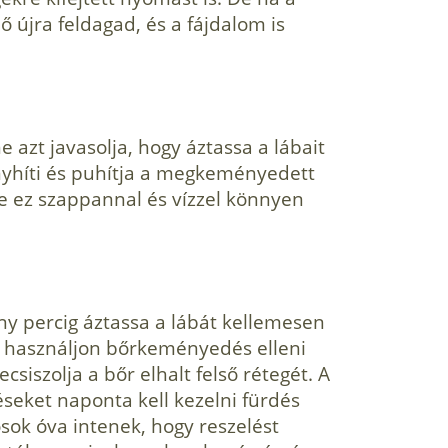
ő újra feldagad, és a fájdalom is
azt javasolja, hogy áztassa a lábait
enyhíti és puhítja a megkeményedett
 de ez szappan­nal és vízzel könnyen
y percig áztassa a lábát kellemesen
, használjon bőrke­ményedés elleni
csiszolja a bőr elhalt felső rétegét. A
ket naponta kell kezel­ni fürdés
ok óva intenek, hogy resze­lést