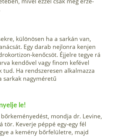
ében, mivel ezzel csak még érzé­
.
kre, különösen ha a sarkán van,
tanácsát. Egy darab nejlonra kenjen
okortizon-kenőcsöt. Éjjelre tegye rá
durva kendővel vagy finom kefével
ak tud. Ha rendszeresen alkalmazza
 a sarkak nagyméretű
yelje le!
 bőrkeményedést, mondja dr. Levine,
á tör. Keverje péppé egy-egy fél
 tegye a kemény bőrfelületre, majd