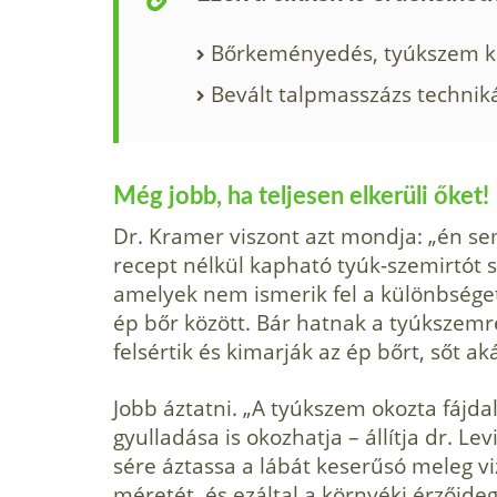
Bőrkeményedés, tyúkszem k
Bevált talpmasszázs technik
Még jobb, ha teljesen elkerüli őket!
Dr. Kramer viszont azt mondja: „én s
recept nélkül kapható tyúk-szemirtót 
amelyek nem ismerik fel a kü­lönbség
ép bőr között. Bár hatnak a tyúk­sze
felsértik és kimarják az ép bőrt, sőt ak
Jobb áztatni. „A tyúkszem okozta fájdal
gyulladása is okozhatja – állítja dr. Le
sére áztassa a lábát keserűsó meleg vi
mére­tét, és ezáltal a környéki érzőide