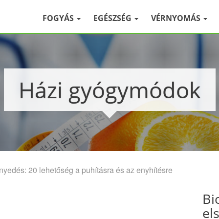
FOGYÁS
EGÉSZSÉG
VÉRNYOMÁS
Házi gyógymódok
edés: 20 lehetőség a puhításra és az enyhítésre
Bi
el