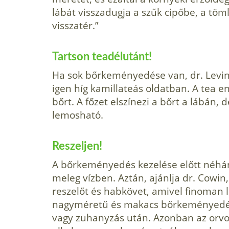
lábát visszadugja a szűk cipőbe, a töml
visszatér.”
Tartson teadélutánt!
Ha sok bőrkeményedése van, dr. Levine 
igen híg kamillateás oldatban. A tea 
bőrt. A főzet elszínezi a bőrt a lábán,
lemosható.
Reszeljen!
A bőrkeményedés kezelése előtt néhán
meleg vízben. Aztán, ajánlja dr. Cowin
reszelőt és habkövet, amivel finoman le
nagyméretű és makacs bőrkeményedése
vagy zuhanyzás után. Azonban az orvos