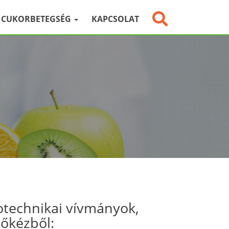
CUKORBETEGSÉG
KAPCSOLAT
otechnikai vívmányok,
sőkézből: