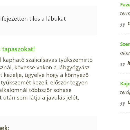
Faz
term
ejezetten tilos a lábukat
C
Sze
 tapaszokat!
alte
 kapható szalicilsavas tyúkszemirtó
K
sznál, kövesse vakon a lábgyógyász
et kezelje, ügyelve hogy a környező
 tyúkszemét kezeli, először tegyen
Kaj
 alkalomnál többször sohase
terá
 után sem látja a javulás jelét,
Ü
nek: