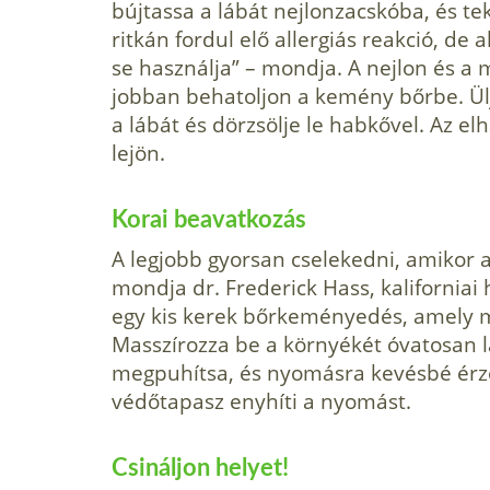
bújtassa a lábát nejlon­zacskóba, és t
ritkán fordul elő allergi­ás reakció, de
se használja” – mondja. A nejlon és a 
jobban behatoljon a kemény bőrbe. Üljö
a lábát és dörzsölje le habkő­vel. Az e
lejön.
Korai beavatkozás
A legjobb gyorsan cselekedni, amikor 
mondja dr. Frederick Hass, kaliforniai
egy kis kerek bőrkeményedés, amely mé
Masszírozza be a környékét óvatosan l
megpuhítsa, és nyomásra kevésbé érzé
védőtapasz enyhíti a nyomást.
Csináljon helyet!