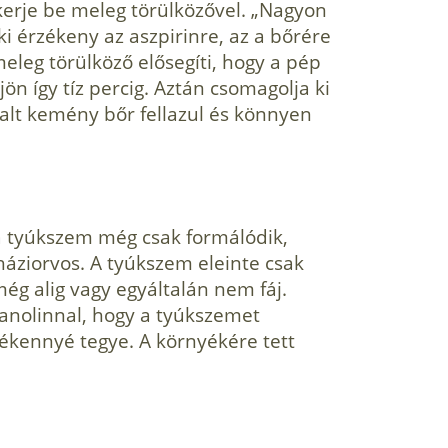
ekerje be meleg törülközővel. „Nagyon
 aki érzékeny az aszpirinre, az a bőrére
meleg törülköző elősegíti, hogy a pép
n így tíz percig. Aztán csomagolja ki
lhalt kemény bőr fellazul és könnyen
a tyúk­szem még csak formálódik,
 háziorvos. A tyúkszem eleinte csak
g alig vagy egyáltalán nem fáj.
anolinnal, hogy a tyúkszemet
kennyé tegye. A környé­kére tett