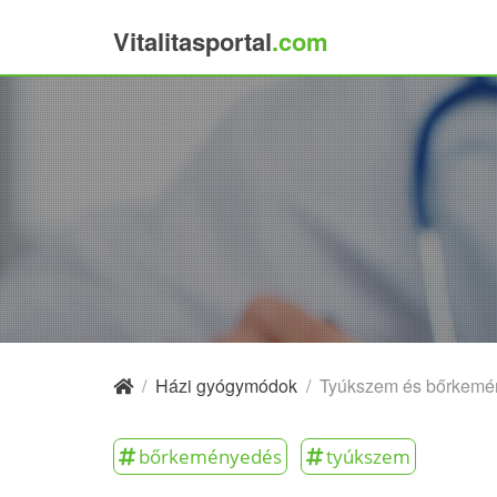
Vitalitasportal
.com
×
/
Házi gyógymódok
/
Tyúkszem és bőrkemény
bőrkeményedés
tyúkszem