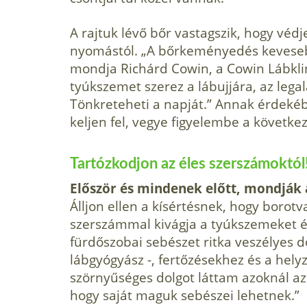
A rajtuk lévő bőr vastagszik, hogy védj
nyomástól. „A bőr­keményedés kevese
mondja Richárd Cowin, a Cowin Lábklin
tyúkszemet szerez a lábujjára, az legal
Tönkreteheti a napját.” Annak érdeké
keljen fel, vegye figyelembe a következő
Tartózkodjon az éles szerszámoktól
Először és mindenek előtt, mondják a
Álljon ellen a kísértésnek, hogy borot
szerszámmal kivágja a tyúkszemeket 
fürdőszobai sebészet ritka veszélyes
lábgyógyász -, fertőzésekhez és a hel
szörnyűséges dolgot láttam azoknál az
hogy saját maguk sebészei lehetnek.”