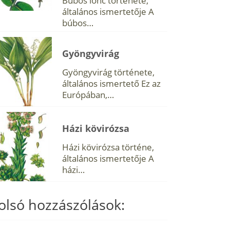
Búbos lonc története,
általános ismertetője A
búbos…
Gyöngyvirág
Gyöngyvirág története,
általános ismertető Ez az
Európában,…
Házi kövirózsa
Házi kövirózsa történe,
általános ismertetője A
házi…
olsó hozzászólások: