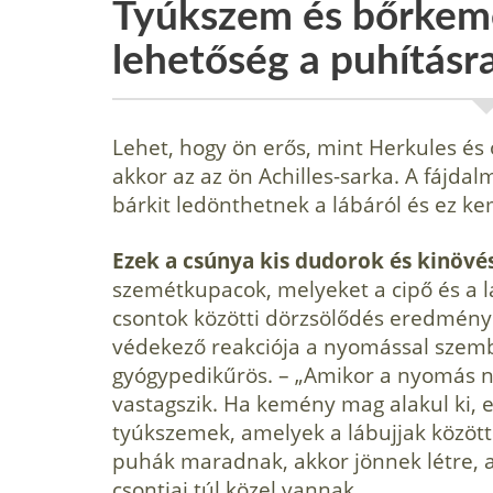
Tyúkszem és bőrkem
lehetőség a puhításra
Lehet, hogy ön erős, mint Herkules és o
akkor az az ön Achilles-sarka. A fáj
bár­kit ledönthetnek a lábáról és ez k
Ezek a csúnya kis dudorok és kinövé
szemétkupacok, melyeket a cipő és a lá
csontok közötti dörzsölődés eredmény
védekező re­akciója a nyomással sze
gyógypedikűrös. – „Ami­kor a nyomás 
vastagszik. Ha kemény mag alakul ki,
tyúkszemek, amelyek a lábujjak között 
puhák maradnak, akkor jönnek létre, a
csontjai túl közel vannak.