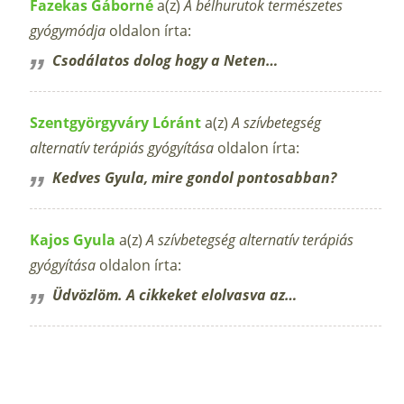
Fazekas Gáborné
a(z)
A bélhurutok természetes
gyógymódja
oldalon írta:
Csodálatos dolog hogy a Neten…
Szentgyörgyváry Lóránt
a(z)
A szívbetegség
alternatív terápiás gyógyítása
oldalon írta:
Kedves Gyula, mire gondol pontosabban?
Kajos Gyula
a(z)
A szívbetegség alternatív terápiás
gyógyítása
oldalon írta:
Üdvözlöm. A cikkeket elolvasva az…