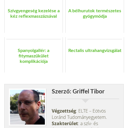
Szívgyengeség kezelése a
A bélhurutok természetes
kéz reflexmasszázsával
gyógymódja
Spanyolgallér: a
Rectalis ultrahangvizsgálat
fitymaszűkület
komplikációja
Szerző: Griffel Tibor
Végzettség
: ELTE – Eötvös
Loránd Tudományegyetem.
Szakterület
: a szív- és