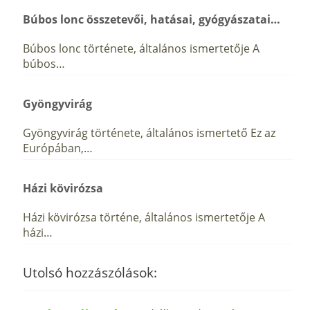
Búbos lonc összetevői, hatásai, gyógyászatai…
Búbos lonc története, általános ismertetője A
búbos…
Gyöngyvirág
Gyöngyvirág története, általános ismertető Ez az
Európában,…
Házi kövirózsa
Házi kövirózsa történe, általános ismertetője A
házi…
Utolsó hozzászólások: