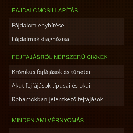
FÁJDALOMCSILLAPÍTÁS
Fájdalom enyhítése
Fájdalmak diagnózisa
FEJFÁJÁSRÓL NÉPSZERŰ CIKKEK
Krónikus fejfájások és tünetei
Akut fejfájások típusai és okai
Rohamokban jelentkező fejfájások
MINDEN AMI VÉRNYOMÁS