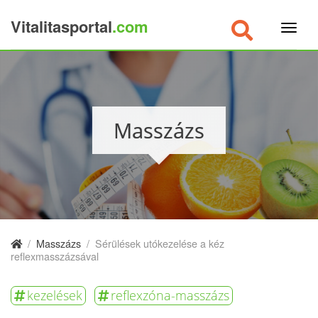
Vitalitasportal
.com
×
Masszázs
/
Masszázs
/
Sérülések utókezelése a kéz
reflexmasszázsával
kezelések
reflexzóna-masszázs