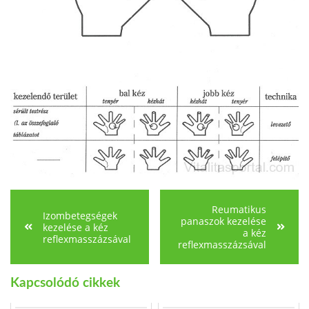
Reumatikus
Izombetegségek
panaszok kezelése
kezelése a kéz
a kéz
reflexmasszázsával
reflexmasszázsával
Kapcsolódó cikkek