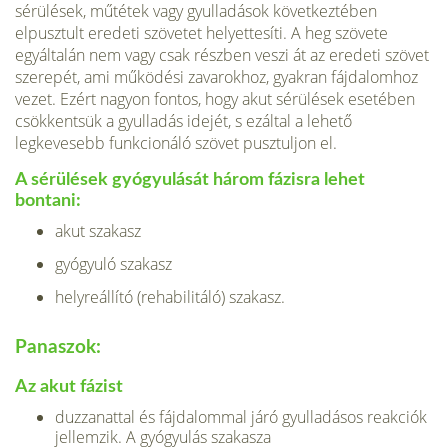
sérülések, műtétek vagy gyulladások kö­vetkeztében
elpusztult eredeti szövetet helyettesíti. A heg szövete
egyáltalán nem vagy csak részben veszi át az eredeti szövet
szerepét, ami működési zava­rokhoz, gyakran fájdalomhoz
vezet. Ezért nagyon fontos, hogy akut sérülések esetében
csökkentsük a gyulladás idejét, s ezáltal a lehető
legkevesebb funkcio­náló szövet pusztuljon el.
A sérülések gyógyulását három fázisra lehet
bontani:
akut szakasz
gyógyuló szakasz
helyreállító (rehabilitáló) szakasz.
Panaszok:
Az akut fázist
duzzanattal és fájdalommal járó gyulladásos reakciók
jellemzik. A gyógyulás szakasza