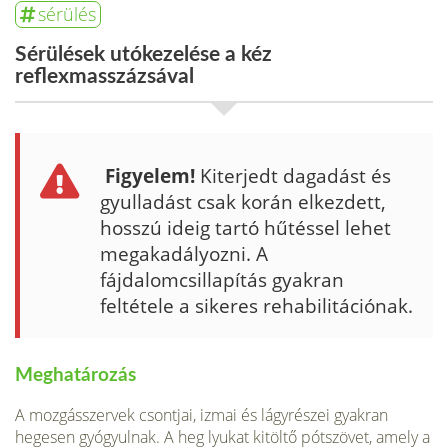
sérülés
Sérülések utókezelése a kéz
reflexmasszázsával
Figyelem!
Kiterjedt dagadást és
gyulladást csak korán elkezdett,
hosszú ideig tartó hű­téssel lehet
megakadályozni. A
fájdalomcsillapítás gyakran
feltétele a sikeres rehabilitációnak.
Meghatározás
A mozgásszervek csontjai, izmai és lágyrészei gyakran
hegesen gyógyulnak. A heg lyukat kitöltő pótszövet, amely a