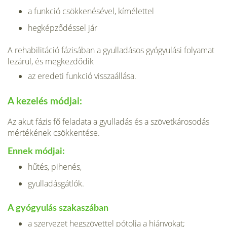
a funkció csökkenésével, kímélettel
hegképződéssel jár
A rehabilitáció fázisában a gyulladásos gyógyulási folyamat
lezárul, és megkez­dődik
az eredeti funkció visszaállása.
A kezelés módjai:
Az akut fázis fő feladata a gyulladás és a szövetkárosodás
mértékének csökken­tése.
Ennek módjai:
hűtés, pihenés,
gyulladásgátlók.
A gyógyulás szakaszában
a szervezet hegszövettel pótolja a hiányokat;