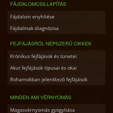
FÁJDALOMCSILLAPÍTÁS
Fájdalom enyhítése
Fájdalmak diagnózisa
FEJFÁJÁSRÓL NÉPSZERŰ CIKKEK
Krónikus fejfájások és tünetei
Akut fejfájások típusai és okai
Rohamokban jelentkező fejfájások
MINDEN AMI VÉRNYOMÁS
Magasvérnyomás gyógyítása