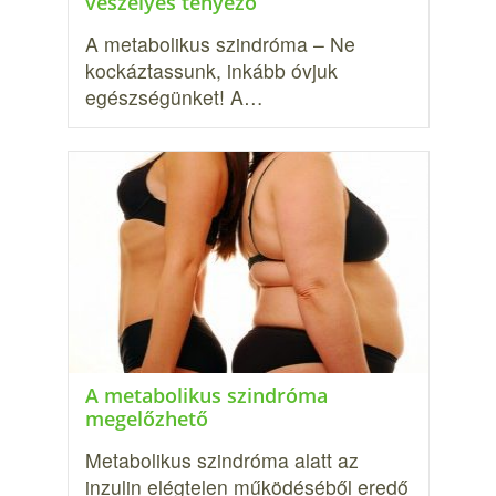
veszélyes tényező
A metabolikus szindróma – Ne
kockáztassunk, inkább óvjuk
egészségünket! A…
A metabolikus szindróma
megelőzhető
Metabolikus szindróma alatt az
inzulin elégtelen működéséből eredő