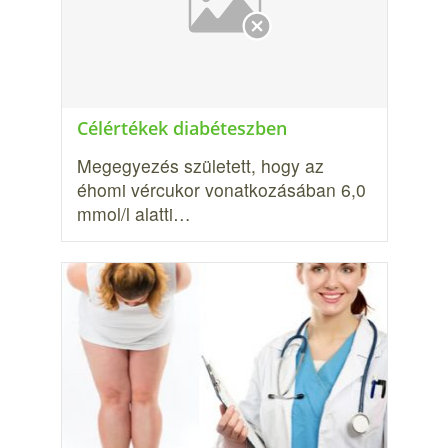
Célértékek diabéteszben
Megegyezés született, hogy az
éhomi vércukor vonatkozásában 6,0
mmol/l alatti…