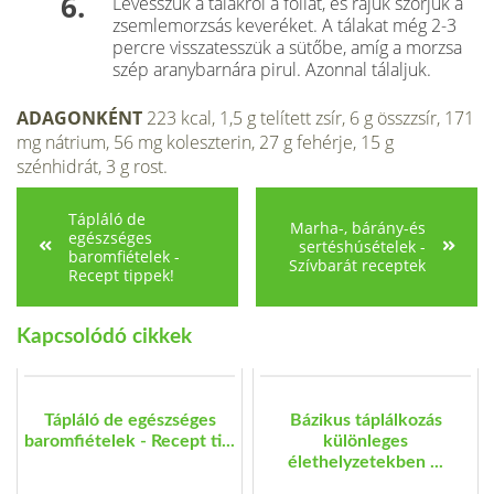
Levesszük a tálakról a fóliát, és rájuk szórjuk a
zsemlemorzsás keveréket. A tálakat még 2-3
percre visszatesszük a sütőbe, amíg a morzsa
szép aranybarnára pirul. Azonnal tálaljuk.
ADAGONKÉNT
223 kcal, 1,5 g telített zsír, 6 g összzsír, 171
mg nátrium, 56 mg koleszterin, 27 g fehérje, 15 g
szénhidrát, 3 g rost.
Tápláló de
Marha-, bárány-és
egészséges
sertéshúsételek -
baromfiételek -
Szívbarát receptek
Recept tippek!
Kapcsolódó cikkek
Tápláló de egészséges
Bázikus táplálkozás
baromfiételek - Recept ti...
különleges
élethelyzetekben ...