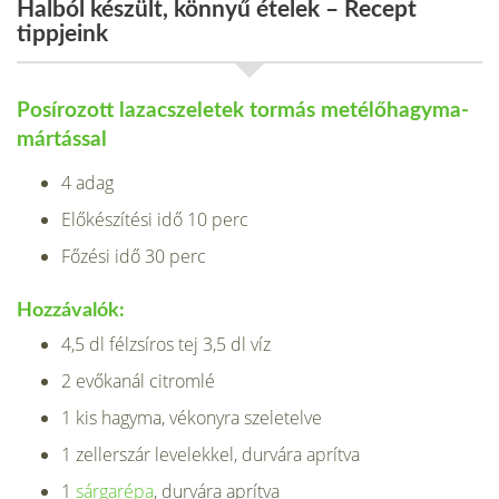
Halból készült, könnyű ételek – Recept
tippjeink
Posírozott lazacszeletek tormás metélőhagyma-
mártással
4 adag
Előkészítési idő 10 perc
Főzési idő 30 perc
Hozzávalók:
4,5 dl félzsíros tej 3,5 dl víz
2 evőkanál citromlé
1 kis hagyma, vékonyra szeletelve
1 zellerszár levelekkel, durvára aprítva
1
sárgarépa
, durvára aprítva