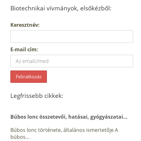
Biotechnikai vívmányok, elsőkézből:
Keresztnév:
E-mail cím:
Legfrissebb cikkek:
Búbos lonc összetevői, hatásai, gyógyászatai…
Búbos lonc története, általános ismertetője A
búbos…