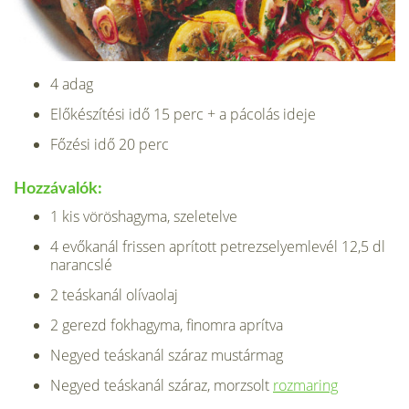
4 adag
Előkészítési idő 15 perc + a pácolás ideje
Főzési idő 20 perc
Hozzávalók:
1 kis vöröshagyma, szeletelve
4 evőkanál frissen aprított petrezselyemlevél 12,5 dl
narancslé
2 teáskanál olívaolaj
2 gerezd fokhagyma, finomra aprítva
Negyed teáskanál száraz mustármag
Negyed teáskanál száraz, morzsolt
rozmaring