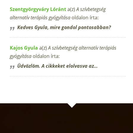
Szentgyörgyváry Lóránt
a(z)
A szívbetegség
alternatív terápiás gyógyítása
oldalon írta:
Kedves Gyula, mire gondol pontosabban?
Kajos Gyula
a(z)
A szívbetegség alternatív terápiás
gyógyítása
oldalon írta:
Üdvözlöm. A cikkeket elolvasva az…