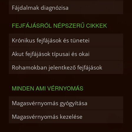
Fájdalmak diagnózisa
FEJFÁJÁSRÓL NÉPSZERŰ CIKKEK
Krónikus fejfájások és tünetei
Akut fejfájások típusai és okai
Rohamokban jelentkező fejfájások
MINDEN AMI VÉRNYOMÁS
Magasvérnyomás gyógyítása
Magasvérnyomás kezelése