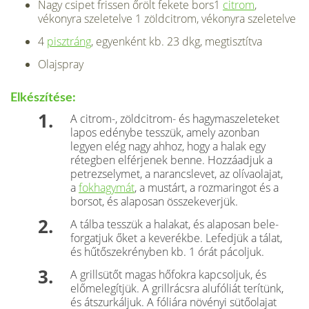
Nagy csipet frissen őrölt fekete bors1
citrom
,
vékonyra szeletelve 1 zöldcitrom, vékonyra szeletelve
4
pisztráng
, egyenként kb. 23 dkg, megtisztítva
Olajspray
Elkészítése:
A citrom-, zöldcitrom- és hagymaszeleteket
lapos edénybe tesszük, amely azonban
legyen elég nagy ahhoz, hogy a halak egy
rétegben elférjenek benne. Hozzáadjuk a
petrezselymet, a narancsle­vet, az olívaolajat,
a
fokhagymát
, a mustárt, a roz­maringot és a
borsot, és alaposan összekeverjük.
A tálba tesszük a halakat, és alaposan bele­
forgatjuk őket a keverékbe. Lefedjük a tálat,
és hűtőszekrényben kb. 1 órát pácoljuk.
A grillsütőt magas hőfokra kapcsoljuk, és
előmelegítjük. A grillrácsra alufóliát terítünk,
és átszurkáljuk. A fóliára növényi sütőolajat