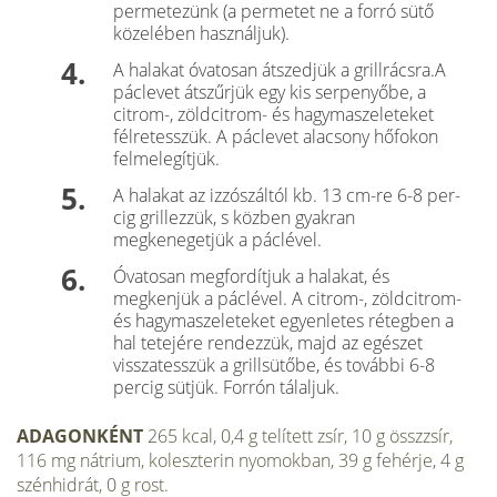
permetezünk (a permetet ne a forró sütő
közelé­ben használjuk).
A halakat óvatosan átszedjük a grillrácsra.A
páclevet átszűrjük egy kis serpenyőbe, a
citrom-, zöldcitrom- és hagymaszeleteket
félretesszük. A páclevet alacsony hőfokon
felmelegítjük.
A halakat az izzószáltól kb. 13 cm-re 6-8 per­
cig grillezzük, s közben gyakran
megkenegetjük a páclével.
Óvatosan megfordítjuk a halakat, és
megkenjük a páclével. A citrom-, zöldcitrom-
és hagymaszele­teket egyenletes rétegben a
hal tetejére rendezzük, majd az egészet
visszatesszük a grillsütőbe, és további 6-8
percig sütjük. Forrón tálaljuk.
ADAGONKÉNT
265 kcal, 0,4 g telített zsír, 10 g összzsír,
116 mg nátrium, koleszterin nyomokban, 39 g fehérje, 4 g
szénhidrát, 0 g rost.