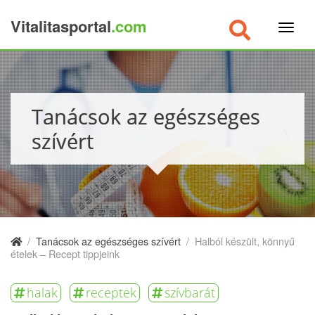
Vitalitasportal
.com
×
Tanácsok az egészséges
szívért
/
Tanácsok az egészséges szívért
/
Halból készült, könnyű
ételek – Recept tippjeink
halak
receptek
szívbarát