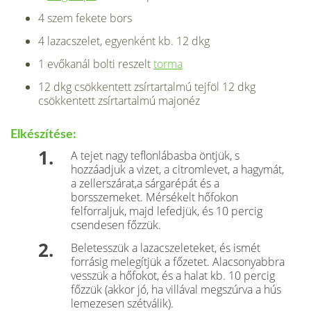
4 szem fekete bors
4 lazacszelet, egyenként kb. 12 dkg
1 evőkanál bolti reszelt
torma
12 dkg csökkentett zsírtartalmú tejföl 12 dkg
csökkentett zsírtartalmú majonéz
Elkészítése:
A tejet nagy teflonlábasba öntjük, s
hozzáadjuk a vizet, a citromlevet, a hagymát,
a zellerszárat,a sárgarépát és a
borsszemeket. Mérsékelt hőfokon
felforraljuk, majd lefedjük, és 10 percig
csendesen főzzük.
Beletesszük a lazacszeleteket, és ismét
forrásig melegítjük a főzetet. Alacsonyabbra
vesszük a hőfokot, és a halat kb. 10 percig
főzzük (akkor jó, ha villával megszúrva a hús
lemezesen szétválik).