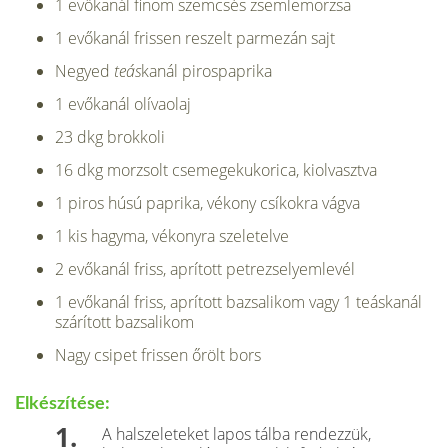
1 evőkanál finom szemcsés zsemlemorzsa
1 evőkanál frissen reszelt parmezán sajt
Negyed
teás
kanál pirospaprika
1 evőkanál olívaolaj
23 dkg brokkoli
16 dkg morzsolt csemegekukorica, kiolvasztva
1 piros húsú paprika, vékony csíkokra vágva
1 kis hagyma, vékonyra szeletelve
2 evőkanál friss, aprított petrezselyemlevél
1 evőkanál friss, aprított bazsalikom vagy 1 teáskanál
szárított bazsalikom
Nagy csipet frissen őrölt bors
Elkészítése:
A halszeleteket lapos tálba rendezzük,