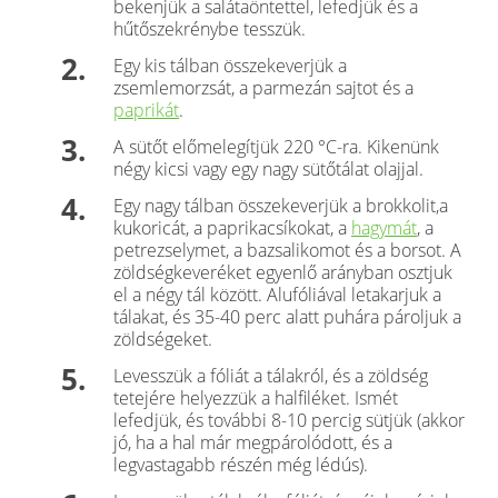
bekenjük a salátaöntettel, lefedjük és a
hűtőszekrénybe tesszük.
Egy kis tálban összekeverjük a
zsemlemorzsát, a parmezán sajtot és a
paprikát
.
A sütőt előmelegítjük 220 °C-ra. Kikenünk
négy kicsi vagy egy nagy sütőtálat olajjal.
Egy nagy tálban összekeverjük a brokkolit,a
kukoricát, a paprikacsíkokat, a
hagymát
, a
petre­zselymet, a bazsalikomot és a borsot. A
zöldség­keveréket egyenlő arányban osztjuk
el a négy tál között. Alufóliával letakarjuk a
tálakat, és 35-40 perc alatt puhára pároljuk a
zöldségeket.
Levesszük a fóliát a tálakról, és a zöldség
tete­jére helyezzük a halfiléket. Ismét
lefedjük, és to­vábbi 8-10 percig sütjük (akkor
jó, ha a hal már megpárolódott, és a
legvastagabb részén még lédús).