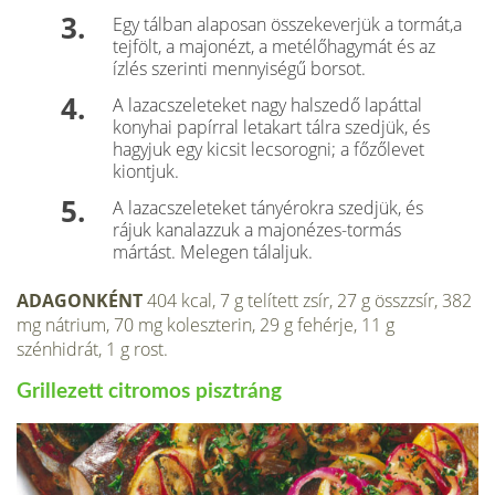
Egy tálban alaposan összekeverjük a tormát,a
tejfölt, a majonézt, a metélőhagymát és az
ízlés szerinti mennyiségű borsot.
A lazacszeleteket nagy halszedő lapáttal
kony­hai papírral letakart tálra szedjük, és
hagyjuk egy kicsit lecsorogni; a főzőlevet
kiontjuk.
A lazacszeleteket tányérokra szedjük, és
rájuk kanalazzuk a majonézes-tormás
mártást. Melegen tálaljuk.
ADAGONKÉNT
404 kcal, 7 g telített zsír, 27 g összzsír, 382
mg nátrium, 70 mg koleszterin, 29 g fehérje, 11 g
szénhidrát, 1 g rost.
Grillezett citromos pisztráng