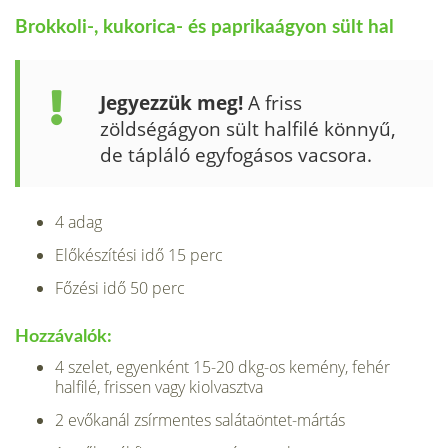
Brokkoli-, kukorica- és paprikaágyon sült hal
Jegyezzük meg!
A friss
zöldségágyon sült halfilé könnyű,
de tápláló egyfogásos vacsora.
4 adag
Előkészítési idő 15 perc
Főzési idő 50 perc
Hozzávalók:
4 szelet, egyenként 15-20 dkg-os kemény, fehér
halfilé, frissen vagy kiolvasztva
2 evőkanál zsírmentes salátaöntet-mártás