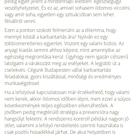
pedig egyet jelent a mindennapi életben: egészségügyi
veszélyhelyzetet. És ez az, amivel sohasem ildomos viccelni,
vagy amit soha, egyetlen egy szituációban sem lehet
félvállról venni.
Ezen a ponton szokott felmerülni az a dilemma, hogy
mennyit kóstál a karbantartás ára? Nyilván ez egy
többismeretlenes egyenlet. Viszont egy valami biztos. Az
anyagi kiadás semmi ahhoz képest, mint amennyibe az
egészség megromlása kerül. Úgyhogy nem igazán célszerű
latolgatni a várakozást meg az esélyeket. A legjobb út a
cselekvés. Cégünk Budapesten vállal karbantartási
feladatokat, gyors kiszállással, minőségi és eredményes
munkavégzéssel.
Ha a lefolyóval kapcsolatosan már érzékelhető, hogy valami
nem kerek, akkor ildomos időben lépni, mert ezzel a súlyos
következmények teljes egészében elkerülhetőek. A
jövőben pedig megtérülő stratégia a prevencióra nagy
hangsúlyt fektetni. A rendszeres kontroll például nagyon jó
ötlet, valamint a lefolyó rendeltetés szerinti használata is
csak pozitív hozadékkal járhat. De akut helyzetben is