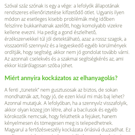
Szóval száz szónak is egy a vége: a lefolyók állapotának
rendszeres ellenőriztetése kifizetődő ötlet. Ugyanis ilyen
módon az esetleges kisebb problémák még időben
felszínre bukkanhatnak azelőtt, hogy komolyabb vizekre
kellene evezni. Ha pedig a gond észlelhető,
érzékszervekkel túl jól detektálható, azaz a rossz szagok, a
visszaömlő szennyvíz és a legyeskedő egyéb körülmények
ordítják, hogy segítség, akkor nem jó gondolat tovább várni.
Az azonnali cselekvés és a szakmai segítségkérés az, ami
ekkor kizárólagosan szóba jöhet.
Miért annyira kockázatos az elhanyagolás?
A fenti „tünetek” nem gusztusosak az biztos, de sokan
mondhatnák azt, hogy jó, de ezen kívül mi más baj lehet?
Azonnal mutatjuk. A lefolyóban, ha a szennyvíz visszafolyik,
akkor olyan közeg jön létre, ahol a bacilusok és egyéb
kórokozók nemcsak, hogy felüthetik a fejüket, hanem
kényelmesen és tömegesen meg is telepedhetnek.
Magyarul a fertőzésveszély kockázata óriásivá duzzadhat. Ez