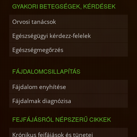
GYAKORI BETEGSÉGEK, KÉRDÉSEK
Orvosi tanácsok
Egészségügyi kérdezz-felelek
Egészségmegőrzés
FÁJDALOMCSILLAPÍTÁS
Fájdalom enyhítése
Fájdalmak diagnózisa
FEJFÁJÁSRÓL NÉPSZERŰ CIKKEK
Krónikus fejfájások és tünetei