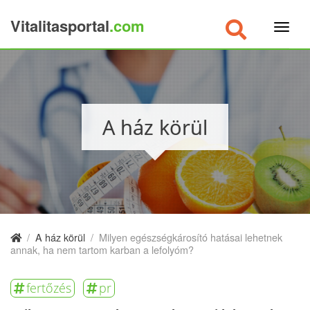
Vitalitasportal
.com
×
A ház körül
/
A ház körül
/
Milyen egészségkárosító hatásai lehetnek
annak, ha nem tartom karban a lefolyóm?
fertőzés
pr