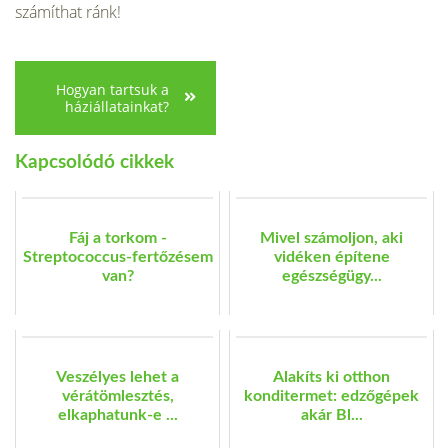
számíthat ránk!
Hogyan tartsuk a
háziállatainkat?
Kapcsolódó cikkek
Fáj a torkom -
Mivel számoljon, aki
Streptococcus-fertőzésem
vidéken építene
van?
egészségügy...
Veszélyes lehet a
Alakíts ki otthon
vérátömlesztés,
konditermet: edzőgépek
elkaphatunk-e ...
akár Bl...