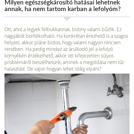
Milyen egészségkárosító hatásai lehetnek
annak, ha nem tartom karban a lefolyóm?
Ott, ahol a legyek felbukkannak, bizony valami bűzlik. Ez
nagyjából borítékolható. Ha konkrétan érezhető is a szagos
helyzet, akkor pláne biztos, hogy valami nagyon nincsen
rendben. Ha pedig mindez az árulkodó jel a lefolyó
környékén érzékelhető, akkor ott kifejezetten súlyos
problémáról beszélhetünk, aminek a megoldása nem tűr
halasztást. De vajon hogyan lehet idáig eljutni?