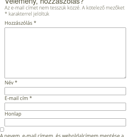
Vélemény, hozzászólás?
Az e-mail címet nem tesszük közzé.
A kötelező mezőket
*
karakterrel jelöltük
Hozzászólás
*
Név
*
E-mail cím
*
Honlap
A nevem, e-mail címem, és weboldalcímem mentése a