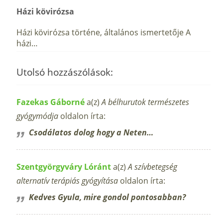
Házi kövirózsa
Házi kövirózsa történe, általános ismertetője A
házi…
Utolsó hozzászólások:
Fazekas Gáborné
a(z)
A bélhurutok természetes
gyógymódja
oldalon írta:
Csodálatos dolog hogy a Neten…
Szentgyörgyváry Lóránt
a(z)
A szívbetegség
alternatív terápiás gyógyítása
oldalon írta:
Kedves Gyula, mire gondol pontosabban?