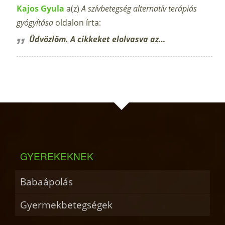
Kajos Gyula
a(z)
A szívbetegség alternatív terápiás
gyógyítása
oldalon írta:
Üdvözlöm. A cikkeket elolvasva az…
GYEREKEKNEK
Babaápolás
Gyermekbetegségek