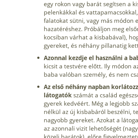
egy rokon vagy barát segítsen a kis
pelenkákkal és vattapamacsokkal
falatokat süt­ni, vagy más módon e
hazatéréshez. Próbáljon meg első
kocsiban várhat a kisbabával), ho
gyereket, és néhány pillanatig ke
Azonnal kezdje el használni a ba
kicsit a testvére előtt. Ily módon 
baba valóban személy, és nem csa
Az első néhány napban korlátoz
látogatók
számát a család egészs
gyerek kedvéért. Még a legjobb s
nélkül az új kisbabáról beszélni, 
nagyobb gye­reket. Azokat a látog
az azonnali vizit lehe­tőségét (nag
közeli barátok), előre figyelmez­te