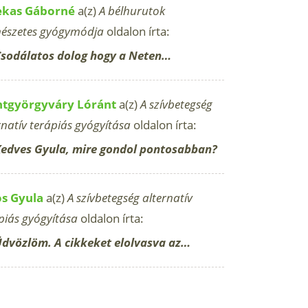
ekas Gáborné
a(z)
A bélhurutok
észetes gyógymódja
oldalon írta:
sodálatos dolog hogy a Neten…
ntgyörgyváry Lóránt
a(z)
A szívbetegség
rnatív terápiás gyógyítása
oldalon írta:
edves Gyula, mire gondol pontosabban?
os Gyula
a(z)
A szívbetegség alternatív
piás gyógyítása
oldalon írta:
dvözlöm. A cikkeket elolvasva az…