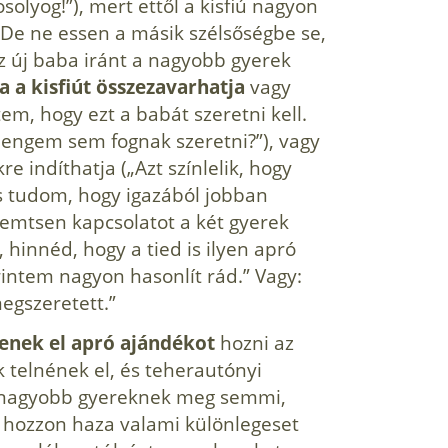
olyog!”), mert ettől a kisfiú nagyon
De ne essen a másik szélsőségbe se,
az új baba iránt a nagyobb gyerek
a a kisfiút összeza­varhatja
vagy
tem, hogy ezt a babát szeretni kell.
engem sem fognak szeretni?”), vagy
e indít­hatja („Azt színlelik, hogy
 tudom, hogy igazá­ból jobban
eremtsen kapcsolatot a két gyerek
 hin­néd, hogy a tied is ilyen apró
intem nagyon ha­sonlít rád.” Vagy:
egszeretett.”
tenek el apró ajándékot
hozni az
k telnének el, és teherautónyi
a nagyobb gyereknek meg sem­mi,
hozzon haza valami különlegeset