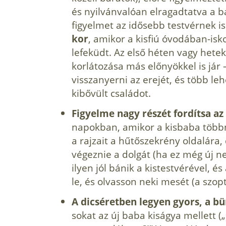
és nyilvánvalóan elragadtatva a b
figyelmet az idősebb testvérnek is
kor
, amikor a kisfiú óvodában-is
lefeküdt. Az első héten vagy het
korlátozása más előnyökkel is jár
visszanyer­ni az erejét, és több l
kibővült családot.
Figyelme nagy részét fordítsa az
napokban, amikor a kisbaba többny
a rajzait a hűtőszek­rény oldalára,
végeznie a dolgát (ha ez még új nek
ilyen jól bánik a kistestvérével, és
le, és olvasson neki mesét (a szop
A dicséretben legyen gyors, a bü
sokat az új baba kiságya mellett (