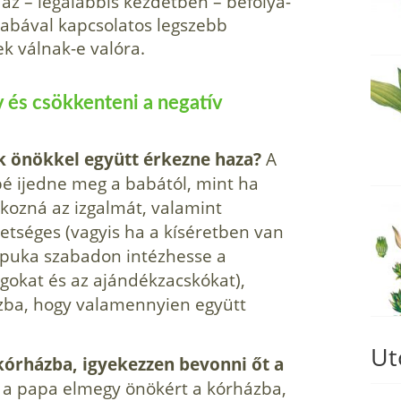
 az – legalábbis kezdetben – befolyá­
babával kapcsolatos legszebb
k válnak-e valóra.
ív és csökkenteni a negatív
k önök­kel együtt érkezne haza?
A
bé ijedne meg a ba­bától, mint ha
kozná az izgalmát, valamint
hetséges (vagyis ha a kíséretben van
 apuka szabadon in­tézhesse a
gokat és az ajándékzacskókat),
ázba, hogy va­lamennyien együtt
Ut
ór­házba, igyekezzen bevonni őt a
a papa elmegy önökért a kórházba,