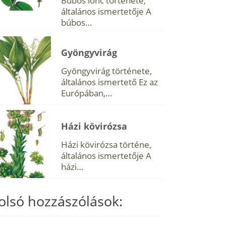
Búbos lonc története,
általános ismertetője A
búbos…
Gyöngyvirág
Gyöngyvirág története,
általános ismertető Ez az
Európában,…
Házi kövirózsa
Házi kövirózsa történe,
általános ismertetője A
házi…
olsó hozzászólások: