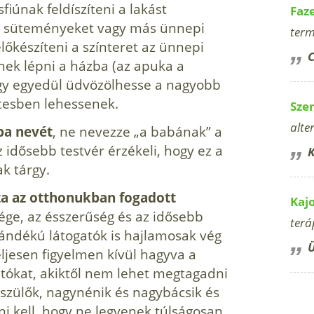
fiúnak feldíszíteni a lakást
Faz
, süte­ményeket vagy más ünnepi
term
lőkészíteni a szín­teret az ünnepi
C
nek lépni a házba (az apuka a
gy egye­dül üdvözölhesse a nagyobb
ttesben lehessenek.
Sze
alte
ba nevét
, ne nevezze „a babának” a
az idősebb testvér érzékeli, hogy ez a
K
k tárgy.
za az otthonukban fogadott
Kaj
ége, az ésszerűség és az idősebb
terá
zándékú látogatók is hajlamosak vég
Ü
teljesen figyelmen kívül hagyva a
atókat, akiktől nem lehet megtagadni
yszülők, nagynénik és nagy­bácsik és
tni kell, hogy ne legyenek túlságosan