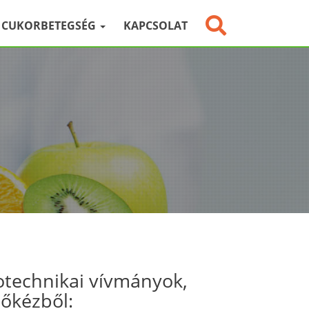
CUKORBETEGSÉG
KAPCSOLAT
otechnikai vívmányok,
sőkézből: