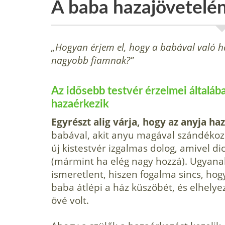
A baba hazajövetelé
„Hogyan érjem el, hogy a babával való ha
nagyobb fiamnak?”
Az idősebb testvér érzelmei általáb
hazaérkezik
Egyrészt alig várja, hogy az anyja haz
babával, akit anyu magával szándékozi
új kistestvér izgalmas dolog, amivel di
(mármint ha elég nagy hozzá). Ugyanakk
ismeretlent, hiszen fogalma sincs, hog
baba átlépi a ház küszöbét, és el­hely
övé volt.