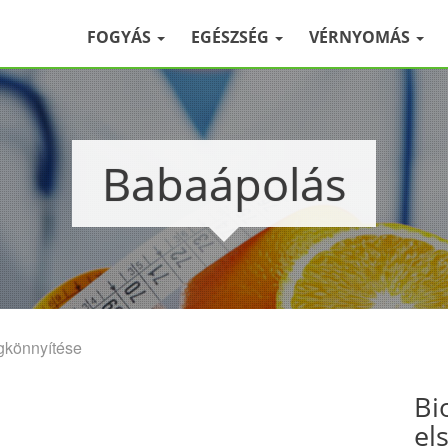
FOGYÁS
EGÉSZSÉG
VÉRNYOMÁS
Babaápolás
gkönnyítése
Bi
el