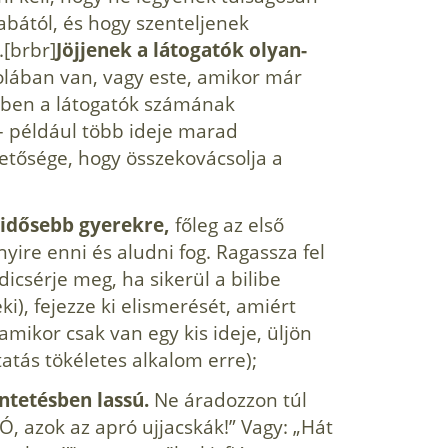
abától, és hogy szenteljenek
.[brbr]
Jöjjenek a látogatók olyan­
kolában van, vagy este, amikor már
ekben a látogatók számának
 – például több ideje marad
ehetősége, hogy összekovácsolja a
 idő­sebb gyerekre,
főleg az első
ire enni és alud­ni fog. Ragassza fel
 dicsérje meg, ha sikerül a bilibe
i), fejezze ki elismerését, amiért
 amikor csak van egy kis ideje, üljön
tatás tökéletes alkalom erre);
n­tetésben lassú.
Ne áradozzon túl
„Ó, azok az apró ujjacskák!” Vagy: „Hát