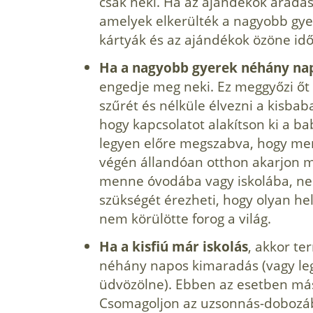
csak neki. Ha az ajándékok áradása
amelyek elkerülték a nagyobb gyere
kártyák és az ajándékok özöne idő
Ha a nagyobb gyerek néhány na
engedje meg neki. Ez meggyőzi őt 
szűrét és nélküle élvezni a kisbaba
hogy kapcsolatot alakítson ki a b
legyen előre megszabva, hogy menn
végén állandóan otthon akarjon 
menne óvodába­ vagy iskolába, ne t
szükségét érezheti, hogy olyan hel
nem körülötte forog a világ.
Ha a kisfiú már iskolás
, akkor te
néhány napos kimaradás (vagy leg
üdvözölne). Ebben az esetben más ú
Csomagoljon az uzsonnás-dobozába