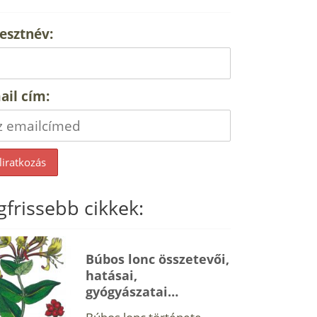
esztnév:
ail cím:
gfrissebb cikkek:
Búbos lonc összetevői,
hatásai,
gyógyászatai…