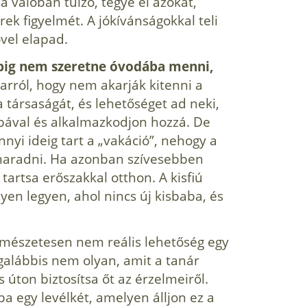
 valóban túlzó, tegye el azokat,
k figyelmét. A jókíván­ságokkal teli
vel elapad.
pig nem szeretne óvodába menni,
arról, hogy nem akarják kitenni a
 társaságát, és lehetősé­get ad neki,
abával és alkalmazkodjon hozzá. De
yi ideig tart a „vakáció”, nehogy a
maradni. Ha azonban szívesebben
artsa erőszakkal otthon. A kisfiú
yen legyen, ahol nincs új kisbaba, és
rmésze­tesen nem reális lehetőség egy
alábbis nem olyan, amit a tanár
ton biztosítsa őt az érzel­meiről.
 egy levélkét, amelyen álljon ez a