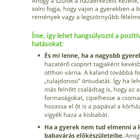
Ahogy a szülők a hazaérkezést keze­lik,
solni fogja, hogy vajon a gyerekben a 
remények vagy a legszörnyűbb félelme
Íme, így lehet hangsúlyozni a po­zit
hatásokat:
És mi lenne, ha a nagyobb gyere
hazatérő cso­port tagjaként kevés
otthon várna. A kaland továbbá fo
„tulajdonosi” öntudatát. Így ha le
más felnőtt családtag is, hogy az
formaságokat, cipelhesse a cso­ma
hozas­sa el őt is a papával a kórh
vigyék haza a kisbabát.
Ha a gyerek nem tud elmenni a k
babavá­rás előkészületeibe.
Amíg 