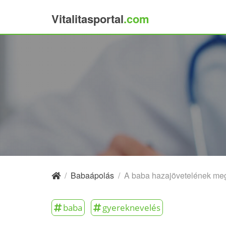
Vitalitasportal
.com
×
/
Babaápolás
/
A baba hazajövetelének me
baba
gyereknevelés