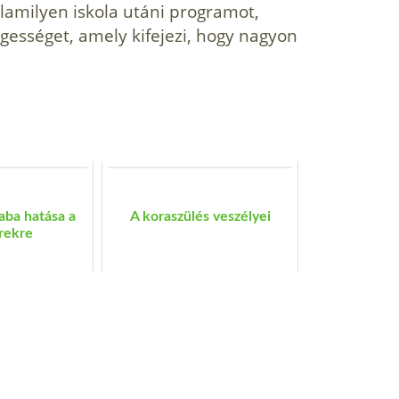
alamilyen iskola utáni programot,
egességet, amely kifejezi, hogy nagyon
aba hatása a
A koraszülés veszélyei
rekre