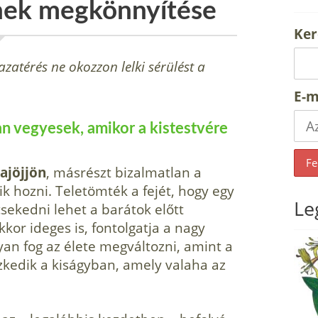
nek megkönnyítése
Ker
zatérés ne okozzon lelki sérülést a
E-m
an ve­gyesek, amikor a kistestvére
a­jöjjön
, másrészt bizalmatlan a
k hozni. Teletömték a fejét, hogy egy
Le
csekedni lehet a barátok előtt
or ideges is, fontol­gatja a nagy
yan fog az élete megváltozni, amint a
ezkedik a kiságyban, amely valaha az