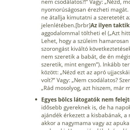
nem csodálatos?!” Vagy: „Nézd, mos
nyomorúságosan érezheti magát. 
ne átallja kimutatni a szeretetét 
jelenlété­ben.[brbr]
Az ilyen taktik
aggodalommal töltheti el („Azt hit
Lehet, hogy a szüleim hamarosan 
szo­rongást kiváltó következtetésekr
nem szeretik a babát, de én mégis
szeretik, mint engem”). In­kább t
között: „Nézd ezt az apró ujjacskái,
volt?” Vagy: „Nem csodálatos? Szer
„Rád mosolyog, azt hi­szem, már m
Egyes bölcs látogatók nem felej
idősebb gye­reknek is, de ha napo
ajándék érkezett a kisba­bának, 
akkor a nagymama vagy az apuka 