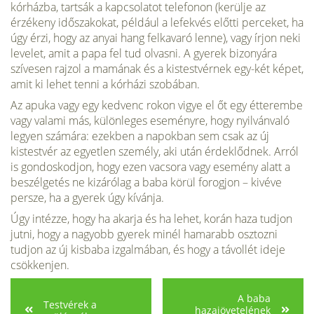
kórházba, tartsák a kapcsolatot telefonon (kerülje az
érzékeny időszakokat, például a lefekvés előtti perceket, ha
úgy érzi, hogy az anyai hang felkavaró lenne), vagy írjon neki
le­velet, amit a papa fel tud olvasni. A gye­rek bizonyára
szívesen rajzol a mamának és a kistestvérnek egy-két képet,
amit ki lehet tenni a kórházi szobában.
Az apu­ka vagy egy kedvenc rokon vigye el őt egy étterembe
vagy valami más, külön­leges eseményre, hogy nyilvánvaló
legyen számára: ezekben a napokban sem csak az új
kistestvér az egyetlen személy, aki után érdeklődnek. Arról
is gondoskod­jon, hogy ezen vacsora vagy esemény alatt a
beszélgetés ne kizárólag a baba körül forogjon – kivéve
persze, ha a gyerek úgy kívánja.
Úgy intézze, hogy ha akarja és ha le­het, korán haza tudjon
jutni, hogy a na­gyobb gyerek minél hamarabb osztozni
tudjon az új kisbaba izgalmában, és hogy a távollét ideje
csökkenjen.
A baba
Testvérek a
hazajövetelének