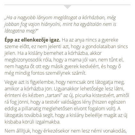
„Ha a nagyobb lányom meglátogat a kórházban, még
jobban fog vajon hiányolni, mint ha egyáltalán nem is
látogatna meg?”
Épp az ellenkezője igaz.
Ha az anya nincs a gyereke
szeme előtt, ez nem jelenti azt, hogy a gondolataiban sincs
jelen. Ha a kislány bemehet a kórházba, akkor
megbizonyosodik róla, hogy a mama jól van, nem tűnt el,
nem hagyta őt ott egy másik gyerek kedvéért, és hogy ő
még mindig fontos személynek számít.
Vegye azt is figyelembe, hogy nem­csak önt látogatja meg,
amikor a kórház­ba jön. Ugyanakkor lehetősége lesz látni,
érinteni és kézben „tartani” az új, picurka kistestvért, amitől
rá fog jönni, hogy a testvér valóságos lény (hiszen egészen
eddig a pillanatig meglehetősen elvont fogalom volt). A
látogatás továbbá segít, hogy a kislány beleélje magát az új
kis­baba körüli izgalmakba.
Nem állítjuk, hogy érkezésekor nem lesz némi vonakodás,