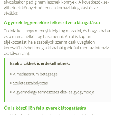
távozásakor pedig nem lesznek könnyek. A következők se­
gíthetnek könnyebbé tenni a kórházi látogatást és az
elválást:
A gyerek legyen előre felkészítve a láto­gatásra
Tudnia kell, hogy mennyi ideig fog maradni, és hogy a baba
és a mama nélkül fog hazamenni. Arról is kapjon
tájékoztatást, ha a szabályok szerint csak üvegfalon
keresztül nézheti meg a kis­babát (például mert az intenzív
osztá­lyon van).
Ezek a cikkek is érdekelhetnek:
A mediastinum betegségei
Születésszabályozás
A gyermekágy természetes élet- és gyógymódja
Ön is készüljön fel a gyerek látogatá­sára