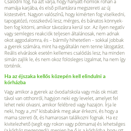
Csalódni fog, ha azt várja, hogy hanyatt-homlok rohan a
mamája karjá­ba, és első pillantásra megszereti az új
kistestvért. Nagyon valószínű, hogy ki­mérten fog viselkedni,
tapogatózó, rossz­kedvű lesz, mérges, és bánatos könnyek­
ben fog kitörni, amikor távozásra kerül sor. Az ilyen negatív
vagy semleges reak­ciók teljesen általánosak, nem adnak
okot aggodalomra, és – bármily hihe­tetlen – sokkal jobbak
a gyerek számára, mint ha egyáltalán nem tenne látogatást.
Reális elvárások esetén kellemes csaló­dás lesz, ha minden
simán zajlik le, és nem okoz fölösleges izgalmat, ha nem így
történik.
Ha az éjszaka kellős közepén kell el­indulni a
kórházba
Vagy amikor a gye­rek az óvoda/iskola vagy más ok miatt
távol van otthonról, hagyjon neki egy levelet, amelyet fel
lehet neki olvasni, amikor felébred vagy hazajön. Írja le
neki, hogy a „mi” kisbabánk meg akar érkezni, és hogy a
mama szereti őt, és ha­marosan találkozni fognak. Ha ez
kivite­lezhető (segít egy rokon vagy pótmama) és lehetséges
(a kórház megengedi), men­jen be ő is a kórházba, hogy ott