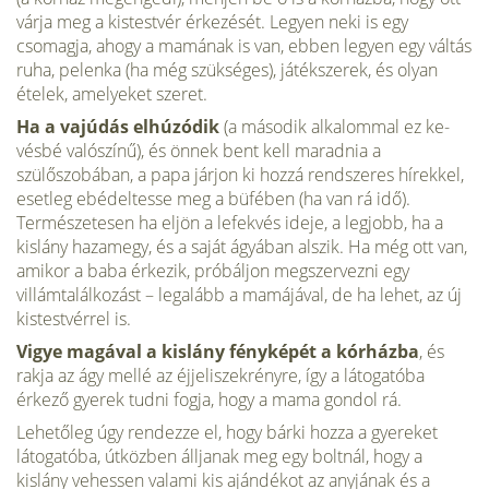
várja meg a kistestvér érkezését. Legyen neki is egy
csomagja, ahogy a mamának is van, ebben legyen egy váltás
ruha, pelenka (ha még szükséges), játékszerek, és olyan
ételek, amelyeket szeret.
Ha a vajúdás elhúzódik
(a második alkalommal ez ke­
vésbé valószínű), és önnek bent kell ma­radnia a
szülőszobában, a papa járjon ki hozzá rendszeres hírekkel,
esetleg ebé­deltesse meg a büfében (ha van rá idő).
Természetesen ha eljön a lefekvés ideje, a legjobb, ha a
kislány hazamegy, és a saját ágyában alszik. Ha még ott van,
amikor a baba érkezik, próbáljon meg­szervezni egy
villámtalálkozást – legalább a mamájával, de ha lehet, az új
kistest­vérrel is.
Vigye magával a kislány fényképét a kórházba
, és
rakja az ágy mellé az éjjeli­szekrényre, így a látogatóba
érkező gye­rek tudni fogja, hogy a mama gondol rá.
Lehetőleg úgy rendezze el, hogy bárki hozza a gyereket
látogatóba, útközben álljanak meg egy boltnál, hogy a
kislány vehessen valami kis ajándékot az anyjá­nak és a