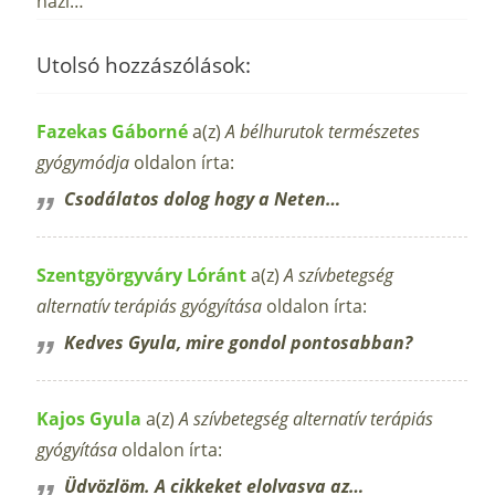
házi…
Utolsó hozzászólások:
Fazekas Gáborné
a(z)
A bélhurutok természetes
gyógymódja
oldalon írta:
Csodálatos dolog hogy a Neten…
Szentgyörgyváry Lóránt
a(z)
A szívbetegség
alternatív terápiás gyógyítása
oldalon írta:
Kedves Gyula, mire gondol pontosabban?
Kajos Gyula
a(z)
A szívbetegség alternatív terápiás
gyógyítása
oldalon írta:
Üdvözlöm. A cikkeket elolvasva az…