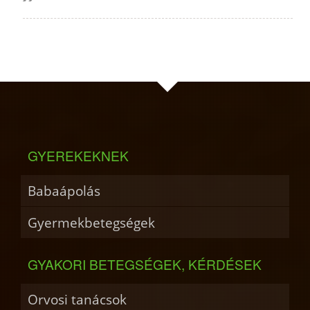
GYEREKEKNEK
Babaápolás
Gyermekbetegségek
GYAKORI BETEGSÉGEK, KÉRDÉSEK
Orvosi tanácsok