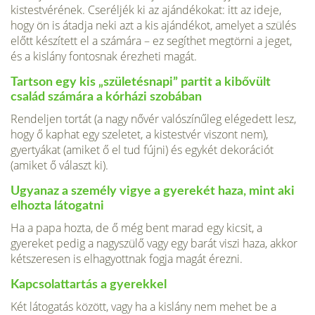
kistestvérének. Cseréljék ki az ajándékokat: itt az ideje,
hogy ön is át­adja neki azt a kis ajándékot, amelyet a szülés
előtt készített el a számára – ez segíthet megtörni a jeget,
és a kislány fontosnak érezheti magát.
Tartson egy kis „születésnapi” partit a kibővült
család számára a kórházi szo­bában
Rendeljen tortát (a nagy nővér valószínűleg elégedett lesz,
hogy ő kaphat egy szeletet, a kistestvér viszont nem),
gyertyákat (amiket ő el tud fújni) és egy­két dekorációt
(amiket ő választ ki).
Ugyanaz a személy vigye a gyerekét haza, mint aki
elhozta látogatni
Ha a papa hozta, de ő még bent marad egy ki­csit, a
gyereket pedig a nagyszülő vagy egy barát viszi haza, akkor
kétszeresen is elhagyottnak fogja magát érezni.
Kapcsolattartás a gyerekkel
Két látogatás között, vagy ha a kis­lány nem mehet be a