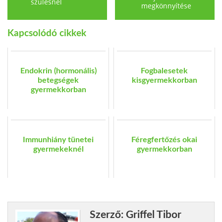
szülésnél
megkönnyítése
Kapcsolódó cikkek
Endokrin (hormonális)
Fogbalesetek
betegségek
kisgyermekkorban
gyermekkorban
Immunhiány tünetei
Féregfertőzés okai
gyermekeknél
gyermekkorban
Szerző: Griffel Tibor