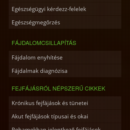
Egészségügyi kérdezz-felelek
Egészségmegőrzés
FÁJDALOMCSILLAPÍTÁS
Fájdalom enyhítése
Fájdalmak diagnózisa
FEJFÁJÁSRÓL NÉPSZERŰ CIKKEK
Krónikus fejfájások és tünetei
Akut fejfájások típusai és okai
Rohamokban jelentkező fejfájások