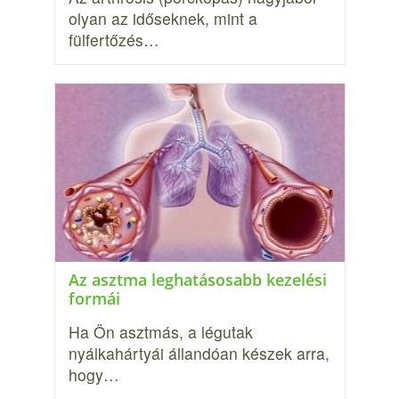
olyan az időseknek, mint a
fülfertőzés…
Az asztma leghatásosabb kezelési
formái
Ha Ön asztmás, a légutak
nyálkahártyái állandóan készek arra,
hogy…