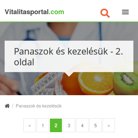
Vitalitasportal
.com
×
Panaszok és kezelésük - 2.
oldal
/
Panaszok és kezelésük
2
«
1
3
4
5
»