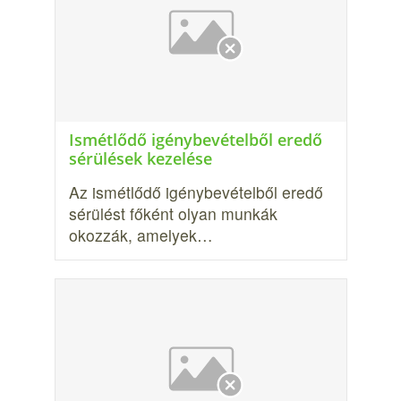
Ismétlődő igénybevételből eredő
sérülések kezelése
Az ismétlődő igénybevételből eredő
sérülést főként olyan munkák
okozzák, ame­lyek…