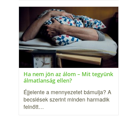
Ha nem jön az álom – Mit tegyünk
álmatlanság ellen?
Éjjelente a mennyezetet bámulja? A
becslések szerint min­den harmadik
felnőtt…