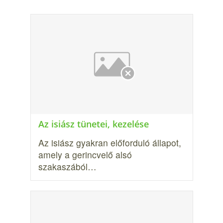
Az isiász tünetei, kezelése
Az isiász gyakran előforduló állapot,
amely a gerincvelő alsó
szakaszából…