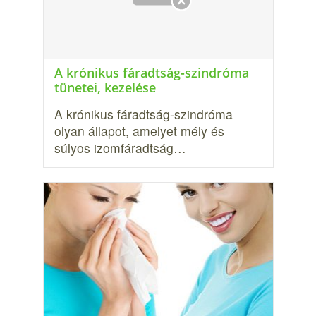
A krónikus fáradtság-szindróma
tünetei, kezelése
A krónikus fáradtság-szindróma
olyan állapot, amelyet mély és
súlyos izomfáradtság…