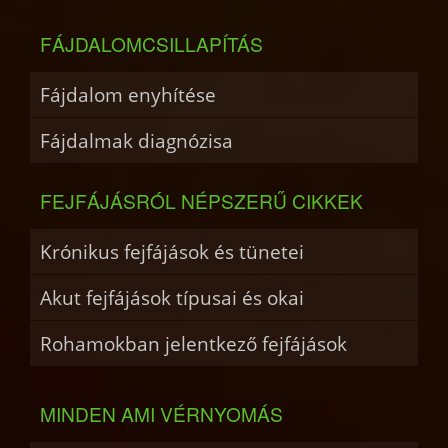
FÁJDALOMCSILLAPÍTÁS
Fájdalom enyhítése
Fájdalmak diagnózisa
FEJFÁJÁSRÓL NÉPSZERŰ CIKKEK
Krónikus fejfájások és tünetei
Akut fejfájások típusai és okai
Rohamokban jelentkező fejfájások
MINDEN AMI VÉRNYOMÁS