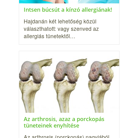
Intsen búcsút a kínzó allergiának!
Hajdanán két lehetőség közül
választhatott: vagy szenved az
allergiás tünetektől…
Az arthrosis, azaz a porckopás
tüneteinek enyhítése
Az arthrosis (porckopás) nagyjából