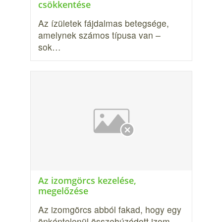
csökkentése
Az ízületek fájdalmas betegsége,
amelynek számos típusa van –
sok…
Az izomgörcs kezelése,
megelőzése
Az izomgörcs abból fakad, hogy egy
önkéntelenül összehúzódott izom