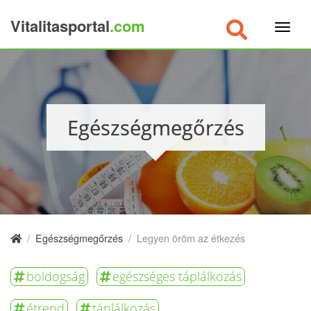
Vitalitasportal
.com
×
Egészségmegőrzés
/
Egészségmegőrzés
/
Legyen öröm az étkezés
boldogság
egészséges táplálkozás
étrend
táplálkozás