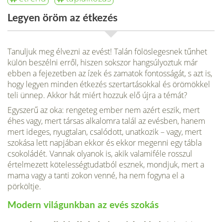
Legyen öröm az étkezés
Tanuljuk meg élvezni az evést! Talán fölöslegesnek tűnhet
külön beszélni erről, hiszen sokszor hangsúlyoztuk már
ebben a fejezetben az ízek és zamatok fontosságát, s azt is,
hogy legyen minden étkezés szertartásokkal és örömökkel
teli ünnep. Akkor hát miért hozzuk elő újra a témát?
Egyszerű az oka: rengeteg ember nem azért eszik, mert
éhes vagy, mert társas alkalomra talál az evésben, hanem
mert ideges, nyugtalan, csalódott, unatkozik – vagy, mert
szokása lett napjában ekkor és ekkor megenni egy tábla
csokoládét. Vannak olyanok is, akik valamiféle rosszul
értelmezett kötelességtudatból esznek, mondjuk, mert a
mama vagy a tanti zokon venné, ha nem fogyna el a
pörköltje.
Modern világunkban az evés szokás