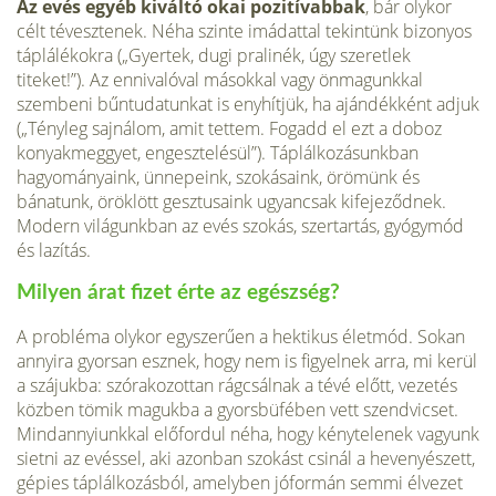
Az evés egyéb kiváltó okai pozitívabbak
, bár olykor
célt tévesztenek. Néha szinte imádattal tekintünk bizonyos
táplálékokra („Gyertek, dugi pralinék, úgy szeretlek
titeket!”). Az ennivalóval másokkal vagy önmagunkkal
szembeni bűntudatunkat is enyhítjük, ha ajándékként adjuk
(„Tényleg sajnálom, amit tettem. Fogadd el ezt a doboz
konyakmeggyet, engesztelésül”). Táplálkozásunkban
hagyományaink, ünnepeink, szokásaink, örömünk és
bánatunk, öröklött gesztusaink ugyancsak kifejeződnek.
Modern világunkban az evés szokás, szertartás, gyógymód
és lazítás.
Milyen árat fizet érte az egészség?
A probléma olykor egyszerűen a hektikus életmód. Sokan
annyira gyorsan esznek, hogy nem is figyelnek arra, mi kerül
a szájukba: szórakozottan rágcsálnak a tévé előtt, vezetés
közben tömik magukba a gyorsbüfében vett szendvicset.
Mindannyiunkkal előfordul néha, hogy kénytelenek vagyunk
sietni az evéssel, aki azonban szokást csinál a hevenyészett,
gépies táplálkozásból, amelyben jóformán semmi élvezet