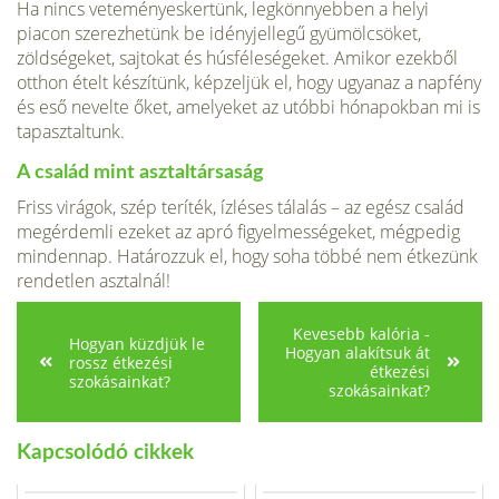
Ha nincs veteményeskertünk, legkönnyebben a helyi
piacon szerezhetünk be idényjellegű gyümölcsöket,
zöldségeket, sajtokat és húsféleségeket. Amikor ezekből
otthon ételt készítünk, képzeljük el, hogy ugyanaz a napfény
és eső nevelte őket, amelyeket az utóbbi hónapokban mi is
tapasztaltunk.
A család mint asztaltársaság
Friss virágok, szép teríték, ízléses tálalás – az egész család
megérdemli ezeket az apró figyelmességeket, mégpedig
mindennap. Határozzuk el, hogy soha többé nem étkezünk
rendetlen asztalnál!
Kevesebb kalória -
Hogyan küzdjük le
Hogyan alakítsuk át
rossz étkezési
étkezési
szokásainkat?
szokásainkat?
Kapcsolódó cikkek