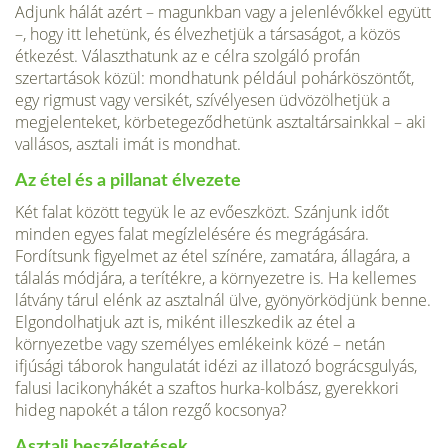
Adjunk hálát azért – magunkban vagy a jelenlévőkkel együtt
–, hogy itt lehetünk, és élvezhetjük a társaságot, a közös
étkezést. Választhatunk az e célra szolgáló profán
szertartások közül: mondhatunk például pohárköszöntőt,
egy rigmust vagy versikét, szívélyesen üdvözölhetjük a
megjelenteket, körbetegeződhetünk asztaltársainkkal – aki
vallásos, asztali imát is mondhat.
Az étel és a pillanat élvezete
Két falat között tegyük le az evőeszközt. Szánjunk időt
minden egyes falat megízlelésére és megrágására.
Fordítsunk figyelmet az étel színére, zamatára, állagára, a
tálalás módjára, a terítékre, a környezetre is. Ha kellemes
látvány tárul elénk az asztalnál ülve, gyönyörködjünk benne.
Elgondolhatjuk azt is, miként illeszkedik az étel a
környezetbe vagy személyes emlékeink közé – netán
ifjúsági táborok hangulatát idézi az illatozó bográcsgulyás,
falusi lacikonyhákét a szaftos hurka-kolbász, gyerekkori
hideg napokét a tálon rezgő kocsonya?
Asztali beszélgetések