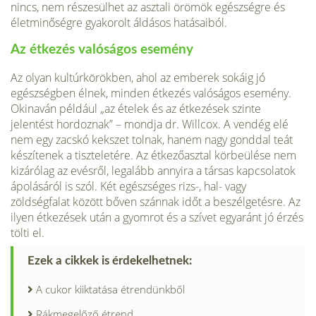
nincs, nem részesülhet az asztali örömök egészségre és
életminőségre gyakorolt áldásos hatásaiból.
Az étkezés valóságos esemény
Az olyan kultúrkörökben, ahol az emberek sokáig jó
egészségben élnek, minden étkezés valóságos esemény.
Okinaván például „az ételek és az étkezések szinte
jelentést hordoznak” – mondja dr. Willcox. A vendég elé
nem egy zacskó kekszet tolnak, hanem nagy gonddal teát
készítenek a tiszteletére. Az étkezőasztal körbeülése nem
kizárólag az evésről, legalább annyira a társas kapcsolatok
ápolásáról is szól. Két egészséges rizs-, hal- vagy
zöldségfalat között bőven szánnak időt a beszélgetésre. Az
ilyen étkezések után a gyomrot és a szívet egyaránt jó érzés
tölti el.
Ezek a cikkek is érdekelhetnek:
A cukor kiiktatása étrendünkből
Rákmegelőző étrend