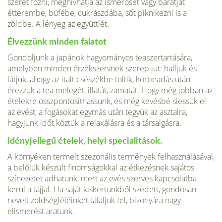
szeret főzni, meghívhatja az ismerősét vagy barátját
étterembe, büfébe, cukrászdába, sőt piknikezni is a
zöldbe. A lényeg az együttlét.
Élvezzünk minden falatot
Gondoljunk a japánok hagyományos teaszertartására,
amelyben minden érzékszervnek szerep jut: halljuk és
látjuk, ahogy az italt csészékbe töltik, körbeadás után
érezzük a tea melegét, illatát, zamatát. Hogy még jobban az
ételekre összpontosíthassunk, és még kevésbé siessük el
az evést, a fogásokat egymás után tegyük az asztalra,
hagyjunk időt köztük a relaxálásra és a társalgásra.
Idényjellegű ételek, helyi specialitások.
A környéken termelt szezonális termények felhasználásával,
a belőlük készült finomságokkal az étkezésnek sajátos
színezetet adhatunk, mert az evés szerves kapcsolatba
kerül a tájjal. Ha saját kiskertünkből szedett, gondosan
nevelt zöldségféléinket tálaljuk fel, bizonyára nagy
elismerést aratunk.