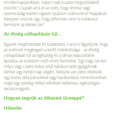
mindennapjainkban. Vajon csak puszta megszokásból
eszünk? Csupán arra jó az evés, hogy stressz vagy
szomorúság esetén vigaszt nyújtson számunkra? Napjában
hányszor eszünk úgy, hogy jóformán nem is tudatosul
bennünk az ételek íze?
Az éhség csillapításán túl…
Együnk megfontoltan és tudatosan, s arra is figyeljünk, hogy
az evésnek meglegyen a kellő indokoltsága – az éhség
csillapításán túl az egészség és a társas kapcsolatok
ápolása, az ezekben rejlő öröm keresése. Egy nagy zacskó
chips vagy csokis keksz első hallásra talán gyógyírnak
tűnhet egy nehéz nap végén. Nekünk van jobb ötletünk:
egy közös séta párunkkal vagy barátunkkal, ismerősünkkel,
majd egy sietség nélkül elköltött kellemes, egészséges
vacsora együtt.
Hogyan tegyük az étkezést ünneppé?
Hálaadás