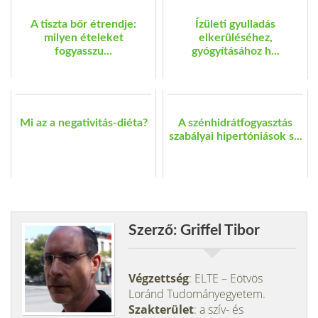
A tiszta bőr étrendje:
Ízületi gyulladás
milyen ételeket
elkerüléséhez,
fogyasszu...
gyógyításához h...
Mi az a negativitás-diéta?
A szénhidrátfogyasztás
szabályai hipertóniások s...
Szerző: Griffel Tibor
Végzettség
: ELTE – Eötvös
Loránd Tudományegyetem.
Szakterület
: a szív- és