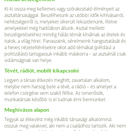
Ki-ki ossza meg kellemes vagy szórakoztató élményeit az
asztaltársasággal. Beszélhetünk az utóbbi idők kihívásairól,
nehézségeiről is, melyeket sikerült leküzdenünk, illetve
amelyekkel még hadilábon állunk. Asztal melletti
beszélgetésekhez mindig hálás témát kínálnak az ételek és
italok, a világ hírei. Panaszaink, sérelmeink hangoztatását és
a heves nézeteltérésekre okot adó témákat (például a
politizálást) tartogassuk inkább máskorra – az asztalnál csak
vidámságnak van helye.
Tévét, rádiót, mobilt kikapcsolni
Legyen a társas étkezés meghitt, zavartalan alkalom,
melybe nem harsog bele a tévé, a rádió – és amelyet a
telefon csörgése sem szakít félbe. Az ismerősök,
munkatársak később is el tudnak érni bennünket.
Meghívásos alapon
Tegyük az étkezést még inkább társasági alkalommá:
osszuk meg valakivel, aki nem a családhoz tartozik. Aki nem