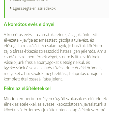
Egészségtelen zsiradékok
A komótos evés előnyei
A komótos evés – a zamatok, színek, állagok, önfeledt
élvezete – javítja az emésztést, gátolja a túlevést, és
elősegíti a relaxálást. A családtagok, jó barátok körében
zajló társas étkezés stresszoldó hatása igen jelentős. Ám a
csodák ezzel nem érnek véget, s nem is itt kezdődnek.
Vásároljunk friss alapanyagokat sietség nélkül, és
igyekezzünk élvezni a sütés-főzés szinte érzéki örömeit,
melyeket a hozzávalók megtisztítása, felaprítása, majd a
komplett étel összeállítása jelent.
Félre az előítéletekkel
Minden emberben mélyen rögzült szokások és előítéletek
élnek az ételekkel, az evéssel kapcsolatosan. Javaslatunk a
következő: érdemes újra áttekinteni a táplálékok szerepét