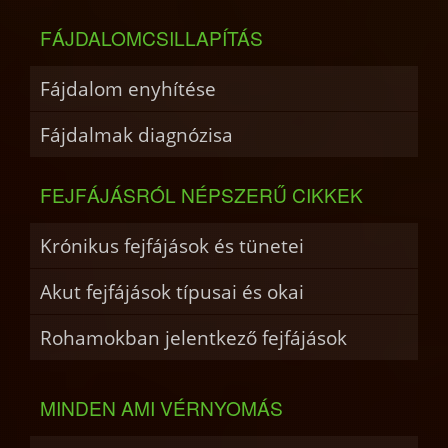
FÁJDALOMCSILLAPÍTÁS
Fájdalom enyhítése
Fájdalmak diagnózisa
FEJFÁJÁSRÓL NÉPSZERŰ CIKKEK
Krónikus fejfájások és tünetei
Akut fejfájások típusai és okai
Rohamokban jelentkező fejfájások
MINDEN AMI VÉRNYOMÁS