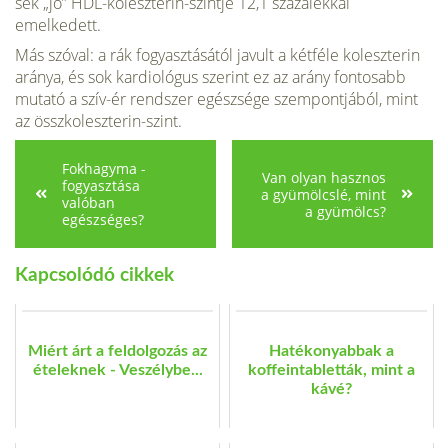
sek „jó” HDL-koleszterin-szintje 12,1 százalékkal
emelkedett.
Más szóval: a rák fogyasztásától javult a kétféle koleszterin
aránya, és sok kar­diológus szerint ez az arány fontosabb
mutató a szív-ér rendszer egészsége szempontjából, mint
az összkoleszterin-szint.
Fokhagyma -
Van olyan hasznos
fogyasztása
a gyümölcslé, mint
valóban
a gyümölcs?
egészséges?
Kapcsolódó cikkek
Miért árt a feldolgozás az
Hatékonyabbak a
ételeknek - Veszélybe...
koffeintabletták, mint a
kávé?