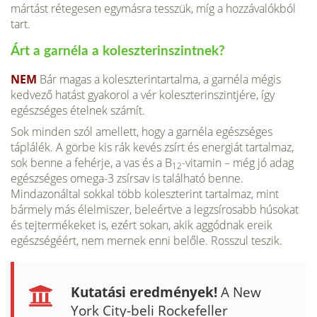
mártást rétegesen egymásra tesszük, míg a hozzávalókból
tart.
Árt a garnéla a koleszterinszintnek?
NEM
Bár magas a koleszte­rintartalma, a garnéla mégis
kedvező hatást gyakorol a vér koleszterinszintjére, így
egészséges ételnek számít.
Sok minden szól amellett, hogy a garnéla egészséges
táplálék. A görbe kis rák kevés zsírt és energiát tartalmaz,
sok benne a fehérje, a vas és a B
-vitamin – még jó adag
12
egészséges omega-3 zsírsav is található benne.
Mindazonáltal sokkal több koleszterint tartalmaz, mint
bármely más élelmiszer, beleértve a legzsírosabb húso­kat
és tejtermékeket is, ezért sokan, akik aggódnak ereik
egészségéért, nem mernek enni belőle. Rosszul teszik.
Kutatási eredmények!
A New
York City-beli Rockefeller