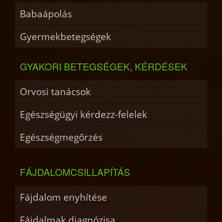
Babaápolás
Gyermekbetegségek
GYAKORI BETEGSÉGEK, KÉRDÉSEK
Orvosi tanácsok
Egészségügyi kérdezz-felelek
Egészségmegőrzés
FÁJDALOMCSILLAPÍTÁS
Fájdalom enyhítése
Fájdalmak diagnózisa