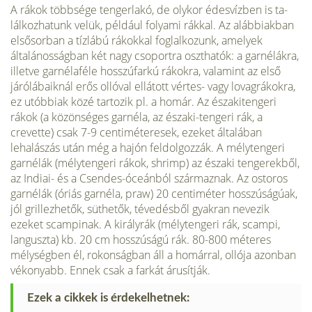
A rákok többsége tengerlakó, de olykor édesvízben is ta­
lálkozhatunk velük, például folyami rákkal. Az alábbiak­ban
elsősorban a tízlábú rákokkal foglalkozunk, amelyek
általánosságban két nagy csoportra oszthatók: a garnélákra,
illetve garnélaféle hosszúfarkú rákokra, valamint az első
járólábaiknál erős ollóval ellátott vértes- vagy lovag­rákokra,
ez utóbbiak közé tartozik pl. a homár. Az északi­tengeri
rákok (a közönséges garnéla, az északi-tengeri rák, a
crevette) csak 7-9 centiméteresek, ezeket általá­ban
lehalászás után még a hajón feldolgozzák. A mély­tengeri
garnélák (mélytengeri rákok, shrimp) az északi tengerekből,
az Indiai- és a Csendes-óceánból származ­nak. Az ostoros
garnélák (óriás garnéla, praw) 20 cen­timéter hosszúságúak,
jól grillezhetők, süthetők, téve­désből gyakran nevezik
ezeket scampinak. A királyrák (mélytengeri rák, scampi,
languszta) kb. 20 cm hosszú­ságú rák. 80-800 méteres
mélységben él, rokonságban áll a homárral, ollója azonban
vékonyabb. Ennek csak a farkát árusítják.
Ezek a cikkek is érdekelhetnek: