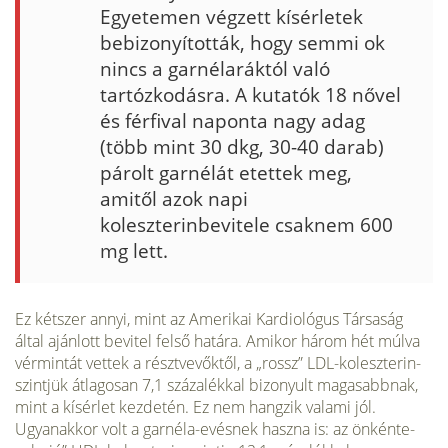
Egyetemen végzett kísérletek
bebizonyították, hogy semmi ok
nincs a garnélaráktól való
tartózkodásra. A kutatók 18 nővel
és férfival naponta nagy adag
(több mint 30 dkg, 30-40 darab)
párolt garnélát etettek meg,
amitől azok napi
koleszterinbevitele csaknem 600
mg lett.
Ez két­szer annyi, mint az Amerikai Kardiológus Társaság
által ajánlott bevitel felső határa. Amikor három hét múlva
vér­mintát vettek a résztvevőktől, a „rossz” LDL-koleszterin-
szintjük átlagosan 7,1 száza­lékkal bizonyult magasabbnak,
mint a kísérlet kezdetén. Ez nem hangzik valami jól.
Ugyanakkor volt a garnéla-evésnek haszna is: az önkénte­