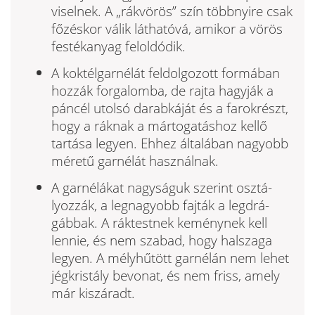
viselnek. A „rákvörös” szín többnyi­re csak
főzéskor válik láthatóvá, amikor a vörös
festékanyag feloldódik.
A koktélgarnélát feldolgozott formában
hozzák forgalomba, de rajta hagyják a
páncél utolsó darabkáját és a farok­részt,
hogy a ráknak a mártogatáshoz kellő
tartása legyen. Ehhez általában nagyobb
méretű garnélát használnak.
A garnélákat nagyságuk szerint osztá­
lyozzák, a legnagyobb fajták a legdrá­
gábbak. A ráktestnek keménynek kell
lennie, és nem szabad, hogy halszaga
legyen. A mélyhűtött garnélán nem le­het
jégkristály bevonat, és nem friss, amely
már kiszáradt.