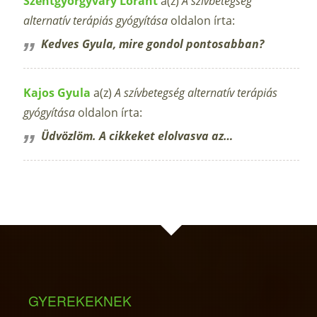
Szentgyörgyváry Lóránt
a(z)
A szívbetegség
alternatív terápiás gyógyítása
oldalon írta:
Kedves Gyula, mire gondol pontosabban?
Kajos Gyula
a(z)
A szívbetegség alternatív terápiás
gyógyítása
oldalon írta:
Üdvözlöm. A cikkeket elolvasva az…
GYEREKEKNEK