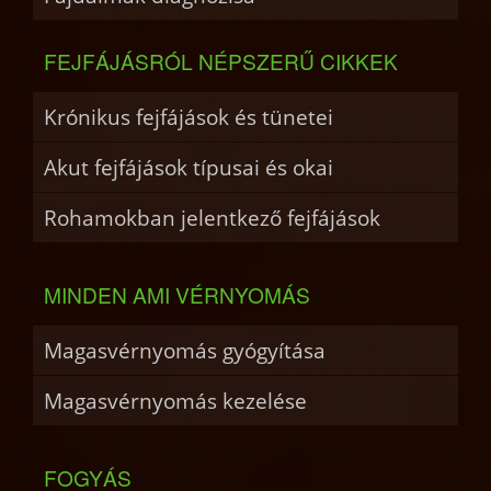
FEJFÁJÁSRÓL NÉPSZERŰ CIKKEK
Krónikus fejfájások és tünetei
Akut fejfájások típusai és okai
Rohamokban jelentkező fejfájások
MINDEN AMI VÉRNYOMÁS
Magasvérnyomás gyógyítása
Magasvérnyomás kezelése
FOGYÁS