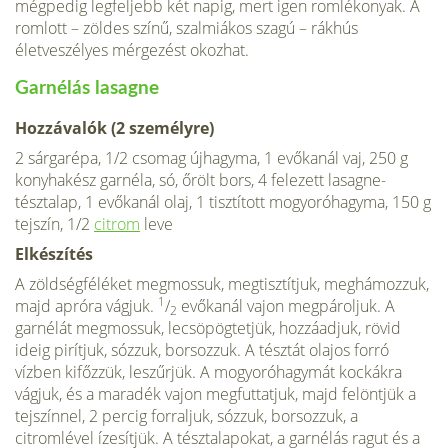
mégpedig legfeljebb két napig, mert igen romlékonyak. A
romlott – zöldes színű, szalmiákos szagú – rákhús
életveszélyes mérgezést okozhat.
Garnélás lasagne
Hozzávalók (2 személyre)
2 sárgarépa, 1/2 csomag újhagyma, 1 evő­kanál vaj, 250 g
konyhakész garnéla, só, őrölt bors, 4 felezett lasagne-
tésztalap, 1 evőkanál olaj, 1 tisztított mogyoróhagy­ma, 150 g
tejszín, 1/2
citrom
leve
Elkészítés
A zöldségféléket megmossuk, megtisztítjuk, meghámozzuk,
1
majd apróra vágjuk.
/
evő­kanál vajon megpároljuk. A
2
garnélát meg­mossuk, lecsöpögtetjük, hozzáadjuk, rövid
ideig pirítjuk, sózzuk, borsozzuk. A tésztát olajos forró
vízben kifőzzük, leszűrjük. A mogyoróhagymát kockákra
vágjuk, és a maradék vajon megfuttatjuk, majd felöntjük a
tejszínnel, 2 percig forraljuk, sózzuk, bor­sozzuk, a
citromlével ízesítjük. A tésztalapo­kat, a garnélás ragut és a