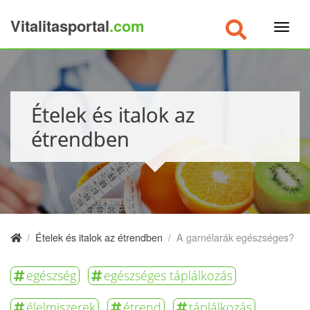
Vitalitasportal
.com
×
Ételek és italok az
étrendben
/
Ételek és italok az étrendben
/
A garnélarák egészséges?
egészség
egészséges táplálkozás
élelmiszerek
étrend
táplálkozás