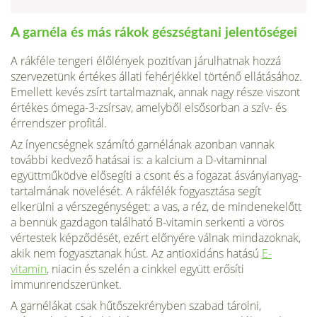
A garnéla és más rákok gészségtani jelentőségei
A rákféle tengeri élőlények pozitívan járulhatnak hozzá
szervezetünk értékes állati fehérjékkel történő ellátásá­hoz.
Emellett kevés zsírt tartalmaznak, annak nagy része viszont
értékes ómega-3-zsírsav, amelyből elsősorban a szív- és
érrendszer profitál.
Az ínyencségnek számító garnélának azonban vannak
további kedvező hatásai is: a kalcium a D-vitaminnal
együttműködve elősegíti a csont és a fogazat ásványianyag-
tartalmának növelését. A rák­félék fogyasztása segít
elkerülni a vérszegénységet: a vas, a réz, de mindenekelőtt
a bennük gazdagon található B-­vitamin serkenti a vörös
vértestek képződését, ezért elő­nyére válnak mindazoknak,
akik nem fogyasztanak húst. Az antioxidáns hatású
E-
vitamin
, niacin és szelén a cink­kel együtt erősíti
immunrendszerünket.
A garnélákat csak hűtőszekrényben szabad tárolni,