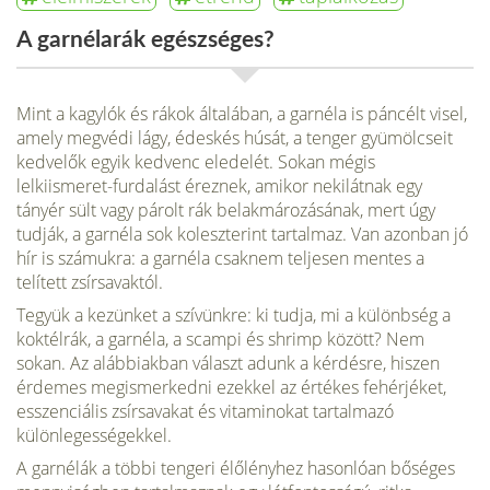
A garnélarák egészséges?
Mint a kagylók és rákok általában, a garnéla is páncélt visel,
amely megvédi lágy, édeskés húsát, a tenger gyü­mölcseit
kedvelők egyik kedvenc eledelét. Sokan mégis
lelkiismeret-furdalást éreznek, amikor nekilátnak egy
tányér sült vagy párolt rák belakmározásának, mert úgy
tudják, a garnéla sok koleszterint tartalmaz. Van azon­ban jó
hír is számukra: a garnéla csaknem teljesen mentes a
telített zsírsavaktól.
Tegyük a kezünket a szívünkre: ki tudja, mi a különbség a
koktélrák, a garnéla, a scampi és shrimp között? Nem
sokan. Az alábbiakban választ adunk a kérdésre, hiszen
érdemes megismerkedni ezekkel az értékes fehérjéket,
esszenciális zsírsavakat és vitaminokat tar­talmazó
különlegességekkel.
A garnélák a többi tengeri élőlényhez hasonlóan bőséges