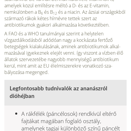
amelyek közül említésre mél­tó a D- és az E-vitamin,
nemkülönben a B
és B
és a niacin. Az ázsiai országokból
6
12
származó rákok kétes hírnévre tettek szert az
antibiotikumok gyakori alkalmazása követ­keztében.
A FAO és a WHO tanulmányai szerint a helyte­len
vízgazdálkodásból adódóan nagy a kockázata fertőző
betegségek kialakulásának, aminek antibiotikumok alkal­
mazásával igyekeznek elejét venni. így viszont a vízben élő
állatok szervezetébe nagyobb mennyiségű antibioti­kum
kerül, mint amit az EU élelmiszerekre vonatkozó sza­
bályozása megenged.
Legfontosabb tudnivalók az ananászról
dióhéjban
A rákfélék (páncélosok) rendkívül eltérő
fajtákat magában foglaló osztály,
amelynek tagjai különböző színű pán­célt