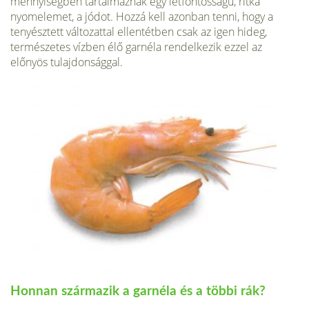
mennyiségben tartalmaznak egy létfontosságú, ritka
nyomelemet, a jódot. Hozzá kell azonban tenni, hogy a
tenyésztett változattal ellentétben csak az igen hideg,
természetes vízben élő garnéla rendelkezik ezzel az
előnyös tulajdonsággal.
Honnan származik a garnéla és a többi rák?