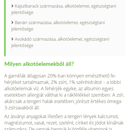
Kajszibarack származása, alkotóelemei, egészségtani
jelentősége
Banán származása, alkotóelemei, egészségtani
jelentősége
Avokádó származása, alkotóelemei, egészségtani
jelentősége
Milyen alkotóelemekből áll?
A garnélák átlagosan 20%-ban könnyen emészthető fe­
hérjéket tartalmaznak, 2% zsírt, 1% szénhidrátot – a töb­bi
alkotóelemük víz. A fehérjék egyike, az albumin egyes
esetekben allergiát válthat ki a rákfélékkel szemben. A zsír,
akárcsak a tengeri halak esetében, jórészt értékes ómega-
3-zsírsavakból áll.
Az ásványi anyagokat illetően a tengeri lények kalciumot,
magnéziumot, vasat, rezet, szelént, cinket és jódot kínálnak
számunkra. De vannak ben­nük különféle vitaminok is,