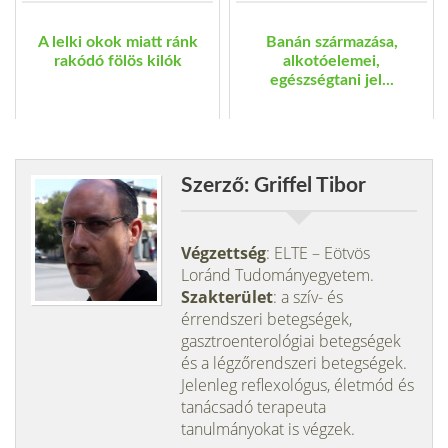
A lelki okok miatt ránk
Banán származása,
rakódó fölös kilók
alkotóelemei,
egészségtani jel...
Szerző: Griffel Tibor
Végzettség
: ELTE – Eötvös
Loránd Tudományegyetem.
Szakterület
: a szív- és
érrendszeri betegségek,
gasztroenterológiai betegségek
és a légzőrendszeri betegségek.
Jelenleg reflexológus, életmód és
tanácsadó terapeuta
tanulmányokat is végzek.