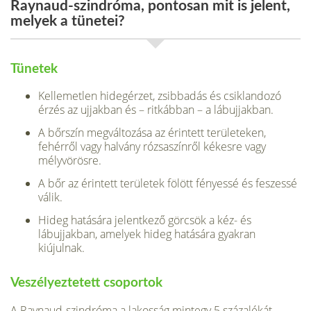
Raynaud-szindróma, pontosan mit is jelent,
melyek a tünetei?
Tünetek
Kellemetlen hidegérzet, zsibbadás és csiklandozó
érzés az ujjakban és – ritkábban – a lábujjakban.
A bőrszín megváltozása az érintett területeken,
fehérről vagy halvány rózsaszínről kékesre vagy
mélyvörösre.
A bőr az érintett területek fölött fényessé és feszessé
válik.
Hideg hatására jelentkező görcsök a kéz- és
lábujjakban, amelyek hideg hatására gyakran
kiújulnak.
Veszélyeztetett csoportok
A Raynaud-szindróma a lakosság mintegy 5 százalékát