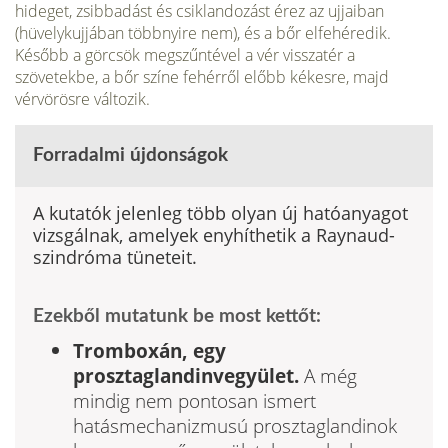
hideget, zsibbadást és csiklandozást érez az ujjaiban
(hüvelykujjában többnyire nem), és a bőr elfehéredik.
Később a görcsök megszűntével a vér visszatér a
szövetekbe, a bőr színe fehérről előbb kékesre, majd
vérvörösre változik.
Forradalmi újdonságok
A kutatók jelenleg több olyan új hatóanyagot
vizsgálnak, amelyek enyhíthetik a Raynaud-
szindróma tüneteit.
Ezekből mutatunk be most kettőt:
Tromboxán, egy
prosztaglandinvegyület.
A még
mindig nem pontosan ismert
hatásmechanizmusú prosztaglandinok