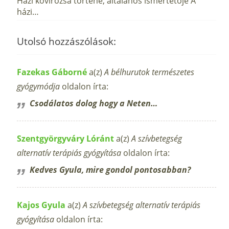
Házi kövirózsa történe, általános ismertetője A
házi…
Utolsó hozzászólások:
Fazekas Gáborné
a(z)
A bélhurutok természetes
gyógymódja
oldalon írta:
Csodálatos dolog hogy a Neten…
Szentgyörgyváry Lóránt
a(z)
A szívbetegség
alternatív terápiás gyógyítása
oldalon írta:
Kedves Gyula, mire gondol pontosabban?
Kajos Gyula
a(z)
A szívbetegség alternatív terápiás
gyógyítása
oldalon írta: