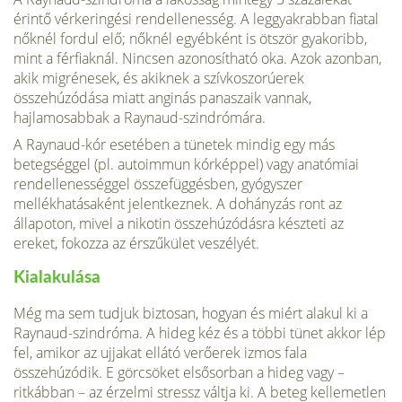
érintő vérkeringési rendellenesség. A leggyakrabban fiatal
nőknél fordul elő; nőknél egyébként is ötször gyakoribb,
mint a férfiaknál. Nincsen azonosítható oka. Azok azonban,
akik migrénesek, és akiknek a szívkoszorúerek
összehúzódása miatt anginás panaszaik vannak,
hajlamosabbak a Raynaud-szindrómára.
A Raynaud-kór esetében a tünetek mindig egy más
betegséggel (pl. autoimmun kórképpel) vagy anatómiai
rendellenességgel összefüggésben, gyógyszer
mellékhatásaként jelentkeznek. A dohányzás ront az
állapoton, mivel a nikotin összehúzódásra készteti az
ereket, fokozza az érszűkület veszélyét.
Kialakulása
Még ma sem tudjuk biztosan, hogyan és miért alakul ki a
Raynaud-szindróma. A hideg kéz és a többi tünet akkor lép
fel, amikor az ujjakat ellátó verőerek izmos fala
összehúzódik. E görcsöket elsősorban a hideg vagy –
ritkábban – az érzelmi stressz váltja ki. A beteg kellemetlen