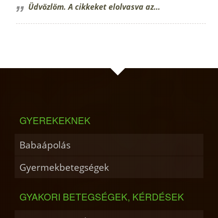
Üdvözlöm. A cikkeket elolvasva az…
GYEREKEKNEK
Babaápolás
Gyermekbetegségek
GYAKORI BETEGSÉGEK, KÉRDÉSEK