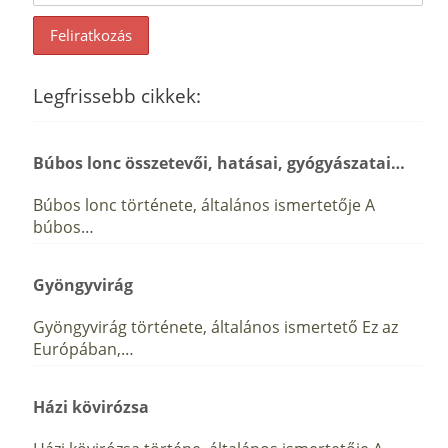
Legfrissebb cikkek:
Búbos lonc összetevői, hatásai, gyógyászatai…
Búbos lonc története, általános ismertetője A
búbos…
Gyöngyvirág
Gyöngyvirág története, általános ismertető Ez az
Európában,…
Házi kövirózsa