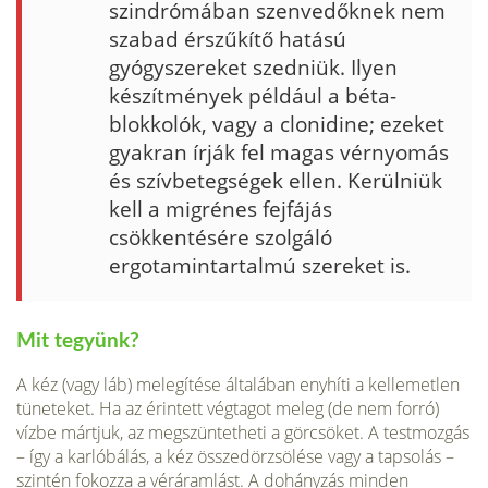
szindrómában szenvedőknek nem
szabad érszűkítő hatású
gyógyszereket szedniük. Ilyen
készítmények például a béta-
blokkolók, vagy a clonidine; ezeket
gyakran írják fel magas vérnyomás
és szívbetegségek ellen. Kerülniük
kell a migrénes fejfájás
csökkentésére szolgáló
ergotamintartalmú szereket is.
Mit tegyünk?
A kéz (vagy láb) melegítése általában enyhíti a kellemetlen
tüneteket. Ha az érintett végtagot meleg (de nem forró)
vízbe mártjuk, az megszüntetheti a görcsöket. A testmozgás
– így a karlóbálás, a kéz összedörzsölése vagy a tapsolás –
szintén fokozza a véráramlást. A dohányzás minden