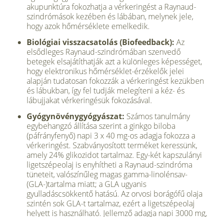
akupunktúra fokozhatja a vérkeringést a Raynaud-
szindrómások kezében és lábában, melynek jele,
hogy azok hőmérséklete emelkedik.
Biológiai visszacsatolás (Biofeedback):
Az
elsődleges Raynaud-szindrómában szenvedő
betegek elsajátíthatják azt a különleges képességet,
hogy elektronikus hőmérséklet-érzékelők jelei
alapján tudatosan fokozzák a vérkeringést kezükben
és lábukban, így fel tudják melegíteni a kéz- és
lábujjakat vérkeringésük fokozásával.
Gyógynövénygyógyászat:
Számos tanulmány
egybehangzó állítása szerint a ginkgo biloba
(páfrányfenyő) napi 3 x 40 mg-os adagja fokozza a
vérkeringést. Szabványosított terméket keressünk,
amely 24% glikozidot tartalmaz. Egy-két kapszulányi
ligetszépeolaj is enyhítheti a Raynaud-szindróma
tüneteit, valószínűleg magas gamma-linolénsav-
(GLA-)tartalma miatt; a GLA ugyanis
gyulladáscsökkentő hatású. Az orvosi borágófű olaja
szintén sok GLA-t tartalmaz, ezért a ligetszépeolaj
helyett is használható. Jellemző adagja napi 3000 mg,