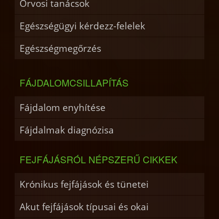
Orvosi tanácsok
Egészségügyi kérdezz-felelek
Egészségmegőrzés
FÁJDALOMCSILLAPÍTÁS
Fájdalom enyhítése
Fájdalmak diagnózisa
FEJFÁJÁSRÓL NÉPSZERŰ CIKKEK
Krónikus fejfájások és tünetei
Akut fejfájások típusai és okai