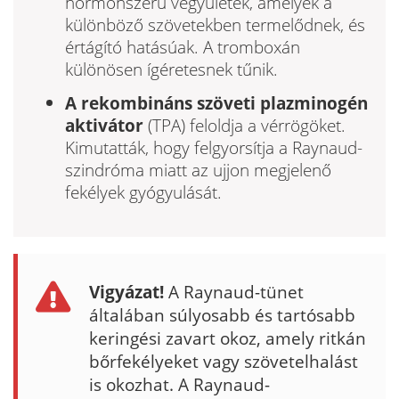
hormonszerű vegyületek, amelyek a
különböző szövetekben termelődnek, és
értágító hatásúak. A tromboxán
különösen ígéretesnek tűnik.
A rekombináns szöveti plazminogén
aktivátor
(TPA) feloldja a vérrögöket.
Kimutatták, hogy felgyorsítja a Raynaud-
szindróma miatt az ujjon megjelenő
fekélyek gyógyulását.
Vigyázat!
A Raynaud-tünet
általában súlyosabb és tartósabb
keringési zavart okoz, amely ritkán
bőrfekélyeket vagy szövetelhalást
is okozhat. A Raynaud-