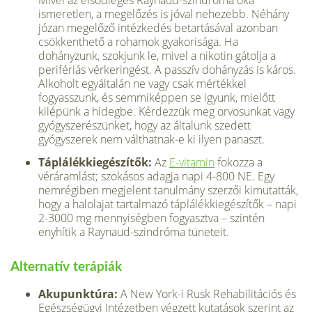
Mivel az elsődleges Raynaud-szindróma oka
ismeretlen, a megelőzés is jóval nehezebb. Néhány
józan megelőző intézkedés betartásával azonban
csökkenthető a rohamok gyakorisága. Ha
dohányzunk, szokjunk le, mivel a nikotin gátolja a
perifériás vérkeringést. A passzív dohányzás is káros.
Alkoholt egyáltalán ne vagy csak mértékkel
fogyasszunk, és semmiképpen se igyunk, mielőtt
kilépünk a hidegbe. Kérdezzük meg orvosunkat vagy
gyógyszerészünket, hogy az általunk szedett
gyógyszerek nem válthatnak-e ki ilyen panaszt.
Táplálékkiegészítők:
Az
E-vitamin
fokozza a
véráramlást; szokásos adagja napi 4-800 NE. Egy
nemrégiben megjelent tanulmány szerzői kimutatták,
hogy a halolajat tartalmazó táplálékkiegészítők – napi
2-3000 mg mennyiségben fogyasztva – szintén
enyhítik a Raynaud-szindróma tüneteit.
Alternatív terápiák
Akupunktúra:
A New York-i Rusk Rehabilitációs és
Egészségügyi Intézetben végzett kutatások szerint az