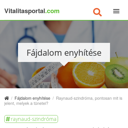
Vitalitasportal
.com
×
Fájdalom enyhítése
/
Fájdalom enyhítése
/
Raynaud-szindróma, pontosan mit is
jelent, melyek a tünetei?
raynaud-szindróma