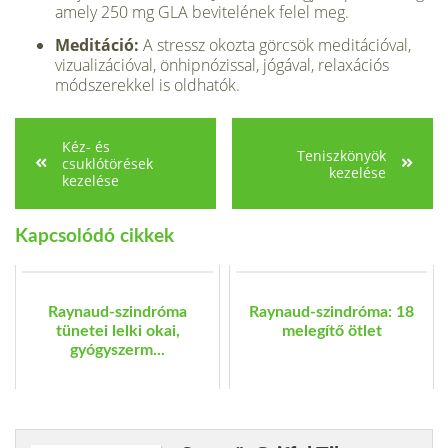
amely 250 mg GLA bevitelének felel meg.
Meditáció:
A stressz okozta görcsök meditációval,
vizualizációval, önhipnózissal, jógával, relaxációs
módszerekkel is oldhatók.
Kéz- és
Teniszkönyök
csuklótörések
kezelése
kezelése
Kapcsolódó cikkek
Raynaud-szindróma
Raynaud-szindróma: 18
tünetei lelki okai,
melegítő ötlet
gyógyszerm...