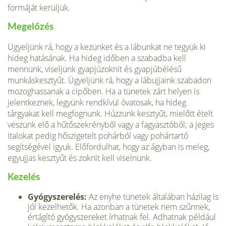
formáját kerüljük.
Megelőzés
Ügyeljünk rá, hogy a kezünket és a lábunkat ne tegyük ki
hideg hatásának. Ha hideg időben a szabadba kell
mennünk, viseljünk gyapjúzoknit és gyapjúbélésű
munkáskesztyűt. Ügyeljünk rá, hogy a lábujjaink szabadon
mozoghassanak a cipőben. Ha a tünetek zárt helyen is
jelentkeznek, legyünk rendkívül óvatosak, ha hideg
tárgyakat kell megfognunk. Húzzunk kesztyűt, mielőtt ételt
veszünk elő a hűtőszekrényből vagy a fagyasztóból; a jeges
italokat pedig hőszigetelt pohárból vagy pohártartó
segítségével igyuk. Előfordulhat, hogy az ágyban is meleg,
egyujjas kesztyűt és zoknit kell viselnünk.
Kezelés
Gyógyszerelés:
Az enyhe tünetek általában házilag is
jól kezelhetők. Ha azonban a tünetek nem szűnnek,
értágító gyógyszereket írhatnak fel. Adhatnak például