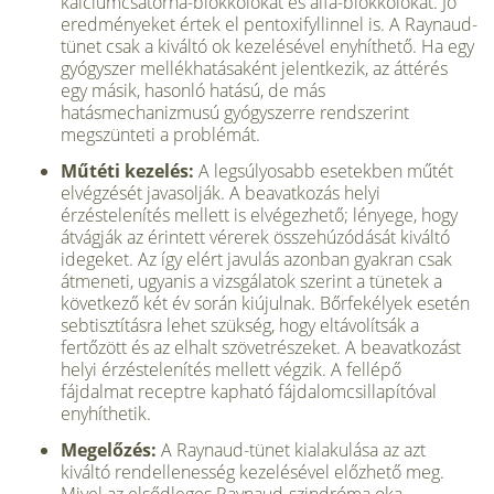
kalciumcsatorna-blokkolókat és alfa-blokkolókat. Jó
eredményeket értek el pentoxifyllinnel is. A Raynaud-
tünet csak a kiváltó ok kezelésével enyhíthető. Ha egy
gyógyszer mellékhatásaként jelentkezik, az áttérés
egy másik, hasonló hatású, de más
hatásmechanizmusú gyógyszerre rendszerint
megszünteti a problémát.
Műtéti kezelés:
A legsúlyosabb esetekben műtét
elvégzését javasolják. A beavatkozás helyi
érzéstelenítés mellett is elvégezhető; lényege, hogy
átvágják az érintett vérerek összehúzódását kiváltó
idegeket. Az így elért javulás azonban gyakran csak
átmeneti, ugyanis a vizsgálatok szerint a tünetek a
következő két év során kiújulnak. Bőrfekélyek esetén
sebtisztításra lehet szükség, hogy eltávolítsák a
fertőzött és az elhalt szövetrészeket. A beavatkozást
helyi érzéstelenítés mellett végzik. A fellépő
fájdalmat receptre kapható fájdalomcsillapítóval
enyhíthetik.
Megelőzés:
A Raynaud-tünet kialakulása az azt
kiváltó rendellenesség kezelésével előzhető meg.