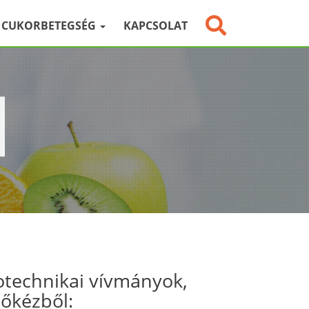
CUKORBETEGSÉG
KAPCSOLAT
otechnikai vívmányok,
sőkézből: