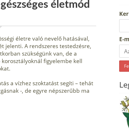
egészséges életmód
Ker
sségi életre való nevelő hatásával,
E-m
sét jelenti. A rendszeres testedzésre,
tkorban szükségünk van, de a
korosztályoknál figyelembe kell
okat.
s a vízhez szoktatást segíti – tehát
Le
gásnak -, de egyre népszerűbb ma