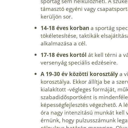
sportág sem nélkülözheti. A szűk
támasztó egyéni vagy csapatsport
kerüljön sor.
14-18 éves korban
a sportág spec
tökéletesítése, taktikák elsajátít
alkalmazása a cél.
17-18 éves kortól
át kell térni a v
versenyág speciális edzéseire.
A 19-30 év közötti korosztály
a vi
korosztálya. Ekkor állítja be a szerv
kialakított -végleges formáját, mű
szabadidősportként is mindenféle
képességfejlesztés végezhető. A l
óra nagy intenzitású munkát kell 
érnünk, hogy pulzusszámunk legal
célpulzus határán mozogjon. Olya