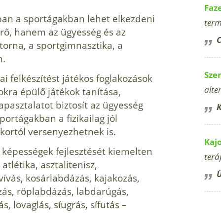
Faz
an a sportágakban lehet elkezdeni
term
rő, hanem az ügyesség és az
C
torna, a sportgimnasztika, a
n.
Sze
ai felkészítést játékos foglakozások
alte
okra épülő játékok tanítása,
pasztalatot biztosít az ügyesség
K
portágakban a fizikailag jól
 kortól versenyezhetnek is.
Kaj
 képességek fejlesztését kiemelten
terá
atlétika, asztalitenisz,
Ü
ívás, kosárlabdázás, kajakozás,
zás, röplabdázás, labdarúgás,
ás, lovaglás, síugrás, sífutás –