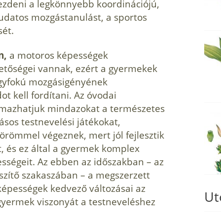
ezdeni a legkönnyebb koordinációjú,
udatos mozgástanulást, a sportos
sét.
n,
a motoros képességek
ehetőségei vannak, ezért a gyermekek
agyfokú mozgásigényének
t kell fordítani. Az óvodai
lmazhatjuk mindazokat a természetes
sos testnevelési játékokat,
römmel végeznek, mert jól fejlesztik
t, és ez által a gyermek komplex
ességeit. Az ebben az időszakban – az
észítő szakaszában – a megszerzett
képességek kedvező változásai az
Ut
gyermek viszonyát a testneveléshez