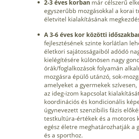
2-3 éves korban
már célszerű elk
egyszerűbb mozgásokkal a korai t
életvitel kialakításának megkezdé
A 3-6 éves kor közötti időszakba
fejlesztésének szinte korlátlan l
életkori sajátosságaiból adódó n
kielégítésére különösen nagy gondo
órák/foglalkozások folyamán alka
mozgásra épülő utánzó, sok-mozgá
amelyeket a gyermekek szívesen, ö
az ideg-izom kapcsolat kialakításá
koordinációs és kondicionális kép
úgynevezett szenzibilis fázis elők
testkultúra-értékek és a motoros 
egész életre meghatározhatják a 
és a sporthoz.