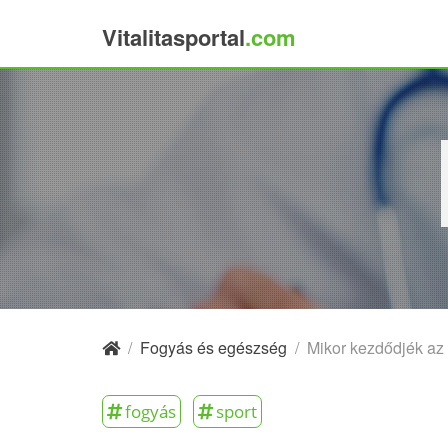
Vitalitasportal
.com
×
/
Fogyás és egészség
/
Mikor kezdődjék az
fogyás
sport