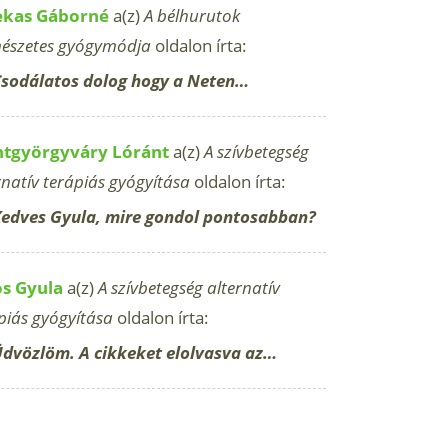
ekas Gáborné
a(z)
A bélhurutok
észetes gyógymódja
oldalon írta:
sodálatos dolog hogy a Neten…
ntgyörgyváry Lóránt
a(z)
A szívbetegség
rnatív terápiás gyógyítása
oldalon írta:
edves Gyula, mire gondol pontosabban?
os Gyula
a(z)
A szívbetegség alternatív
piás gyógyítása
oldalon írta:
dvözlöm. A cikkeket elolvasva az…