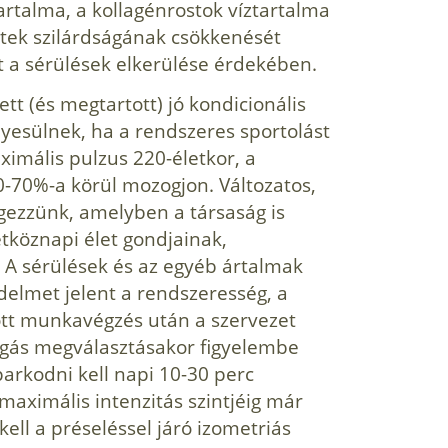
rtalma, a kollagénrostok víztartalma
letek szilárdságának csökkenését
nt a sérülések elkerülése érdekében.
t (és megtartott) jó kondicionális
nyesülnek, ha a rendszeres sportolást
ximális pulzus 220-életkor, a
-70%-a körül mozogjon. Változatos,
égezzünk, amelyben a társaság is
étköznapi élet gondjainak,
 A sérülések és az egyéb ártalmak
elmet jelent a rendszeresség, a
ott munkavégzés után a szervezet
mozgás megválasztásakor figyelembe
iparkodni kell napi 10-30 perc
 maximális intenzitás szintjéig már
kell a préseléssel járó izometriás