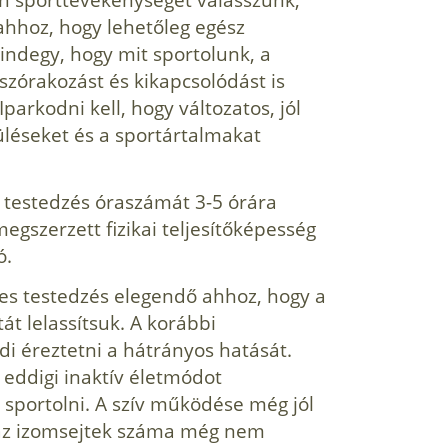
hhoz, hogy lehetőleg egész
indegy, hogy mit sportolunk, a
szórakozást és kikapcsolódást is
parkodni kell, hogy változatos, jól
léseket és a sportártalmakat
 testedzés óraszámát 3-5 órára
gszerzett fizikai teljesítőképesség
ó.
s testedzés elegendő ahhoz, hogy a
át lelassítsuk. A korábbi
 éreztetni a hátrányos hatását.
eddigi inaktív életmódot
 sportolni. A szív működése még jól
 az izomsejtek száma még nem