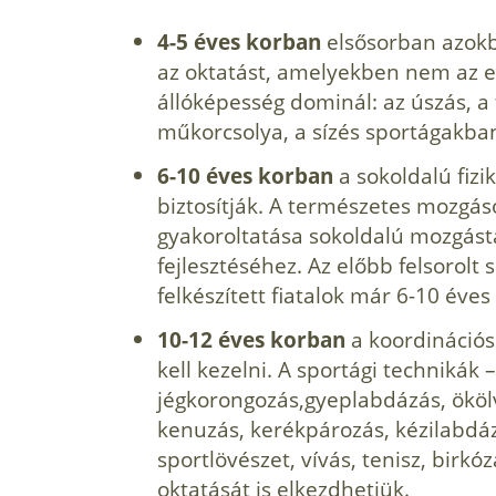
4-5 éves korban
elsősorban azokb
az oktatást, amelyekben nem az e
állóképesség dominál: az úszás, a 
műkorcsolya, a sízés sportágakba
6-10 éves korban
a sokoldalú fizik
biztosítják. A természetes mozgás
gyakoroltatása sokoldalú mozgásta
fejlesztéséhez. Az előbb felsorolt s
felkészített fiatalok már 6-10 éves
10-12 éves korban
a koordinációs
kell kezelni. A sportági technikák – 
jégkorongozás,gyeplabdázás, ökölv
kenuzás, kerékpározás, kézilabdá
sportlövészet, vívás, tenisz, birkóz
oktatását is elkezdhetjük.