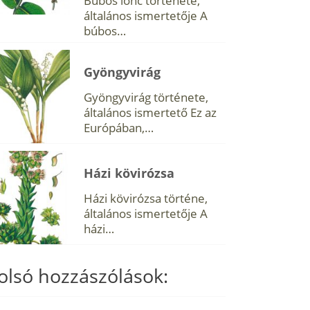
Búbos lonc története,
általános ismertetője A
búbos…
Gyöngyvirág
Gyöngyvirág története,
általános ismertető Ez az
Európában,…
Házi kövirózsa
Házi kövirózsa történe,
általános ismertetője A
házi…
olsó hozzászólások: