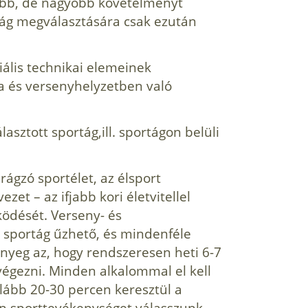
ebb, de nagyobb követelményt
ág megválasztására csak ezután
iális technikai elemeinek
ása és versenyhelyzetben való
álasztott sportág,ill. sportágon belüli
rágzó sportélet, az élsport
ezet – az ifjabb kori életvitellel
ködését. Verseny- és
 sportág űzhető, és mindenféle
ényeg az, hogy rendszeresen heti 6-7
végezni. Minden alkalommal el kell
ább 20-30 percen keresztül a
n sporttevékenységet válasszunk,