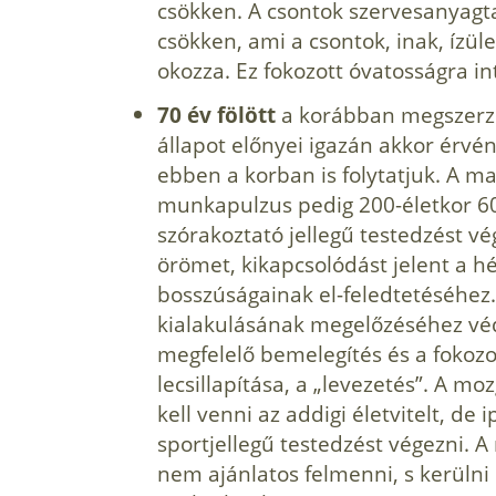
csökken. A csontok szervesanyagta
csökken, ami a csontok, inak, ízü
okozza. Ez fokozott óvatosságra i
70 év fölött
a korábban megszerzet
állapot előnyei igazán akkor érvé
ebben a korban is folytatjuk. A ma
munkapulzus pedig 200-életkor 60
szórakoztató jellegű testedzést v
örömet, kikapcsolódást jelent a h
bosszúságainak el-feledtetéséhez.
kialakulásának megelőzéséhez véd
megfelelő bemelegítés és a fokoz
lecsillapítása, a „levezetés”. A 
kell venni az addigi életvitelt, de 
sportjellegű testedzést végezni. A
nem ajánlatos felmenni, s kerülni 