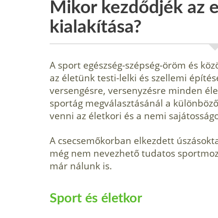
Mikor kezdődjék az 
kialakítása?
A sport egészség-szépség-öröm és közö
az életünk testi-lelki és szellemi építé
versengésre, versenyzésre minden éle
sportág megválasztásánál a különböző 
venni az életkori és a nemi sajátosság
A csecsemőkorban elkezdett úszásoktatá
még nem nevezhető tudatos sportmoz
már nálunk is.
Sport és életkor