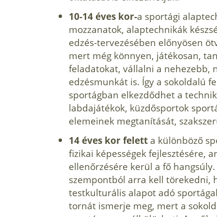
10-14 éves kor-
a sportági alaptech
mozzanatok, alaptechnikák készségs
edzés-tervezésében előnyösen ötv
mert még könnyen, játékosan, ta
feladatokat, vállalni a nehezebb,
edzésmunkát is. Így a sokoldalú fe
sportágban elkezdődhet a technik
labdajátékok, küzdősportok sportá
elemeinek megtanítását, szakszerű
14 éves kor felett
a különböző sp
fizikai képességek fejlesztésére, 
ellenőrzésére kerül a fő hangsúly
szempontból arra kell törekedni, 
testkulturális alapot adó sportágaka
tornát ismerje meg, mert a sokolda