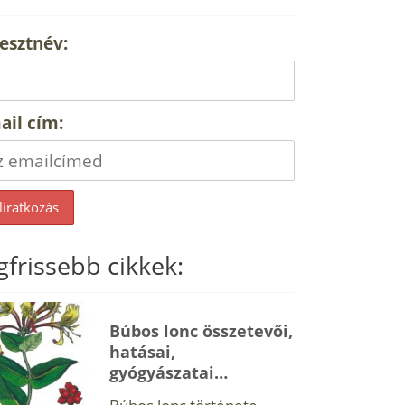
esztnév:
ail cím:
gfrissebb cikkek:
Búbos lonc összetevői,
hatásai,
gyógyászatai…