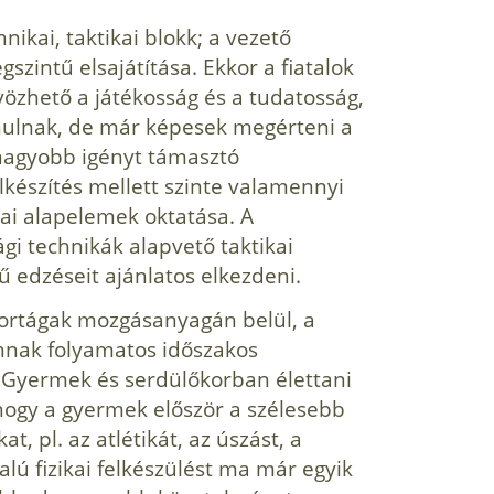
nikai, taktikai blokk; a vezető
zintű elsajátítása. Ekkor a fiatalok
özhető a játékosság és a tudatosság,
nulnak, de már képesek megérteni a
 nagyobb igényt támasztó
lkészítés mellett szinte valamennyi
ai alapelemek oktatása. A
gi technikák alapvető taktikai
 edzéseit ajánlatos elkezdeni.
ortágak mozgásanyagán belül, a
annak folyamatos időszakos
. Gyermek és serdülőkorban élettani
hogy a gyermek először a szélesebb
t, pl. az atlétikát, az úszást, a
lú fizikai felkészülést ma már egyik