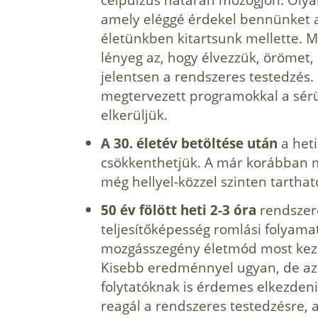
amely eléggé érdekel bennünket a
életünkben kitartsunk mellette. M
lényeg az, hogy élvezzük, örömet, 
jelentsen a rendszeres testedzés. I
megtervezett programokkal a sérü
elkerüljük.
A 30. életév betöltése után
a heti
csökkenthetjük. A már korábban me
még hellyel-közzel szinten tarthat
50 év fölött heti 2-3 óra
rendszere
teljesítőképesség romlási folyamat
mozgásszegény életmód most kezdi
Kisebb eredménnyel ugyan, de az 
folytatóknak is érdemes elkezdeni
reagál a rendszeres testedzésre,