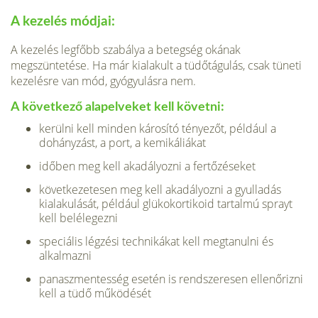
A kezelés módjai:
A kezelés legfőbb szabálya a betegség okának
megszüntetése. Ha már kialakult a tüdőtágulás, csak tüneti
kezelésre van mód, gyógyulásra nem.
A következő alapelveket kell követni:
kerülni kell minden károsító tényezőt, például a
dohányzást, a port, a kemiká­liákat
időben meg kell akadályozni a fertőzéseket
következetesen meg kell akadályozni a gyulladás
kialakulását, például glükokortikoid tartalmú sprayt
kell belélegezni
speciális légzési technikákat kell megtanulni és
alkalmazni
panaszmentesség esetén is rendszeresen ellenőrizni
kell a tüdő működését