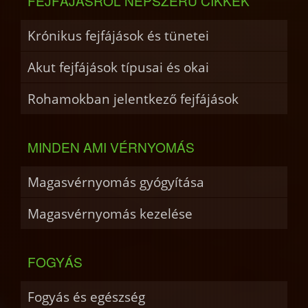
FEJFÁJÁSRÓL NÉPSZERŰ CIKKEK
Krónikus fejfájások és tünetei
Akut fejfájások típusai és okai
Rohamokban jelentkező fejfájások
MINDEN AMI VÉRNYOMÁS
Magasvérnyomás gyógyítása
Magasvérnyomás kezelése
FOGYÁS
Fogyás és egészség