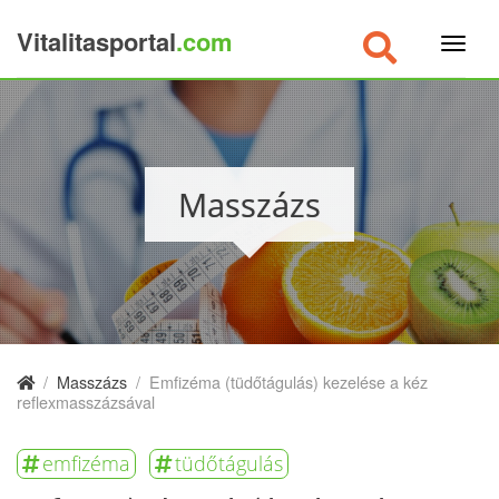
Vitalitasportal
.com
×
Masszázs
/
Masszázs
/
Emfizéma (tüdőtágulás) kezelése a kéz
reflexmasszázsával
emfizéma
tüdőtágulás