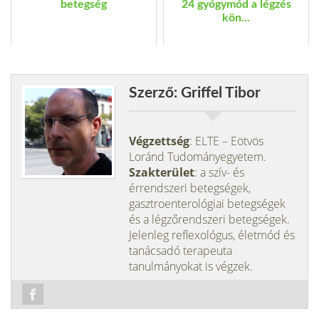
betegség
24 gyógymód a légzés
kön...
Szerző: Griffel Tibor
Végzettség
: ELTE – Eötvös
Loránd Tudományegyetem.
Szakterület
: a szív- és
érrendszeri betegségek,
gasztroenterológiai betegségek
és a légzőrendszeri betegségek.
Jelenleg reflexológus, életmód és
tanácsadó terapeuta
tanulmányokat is végzek.