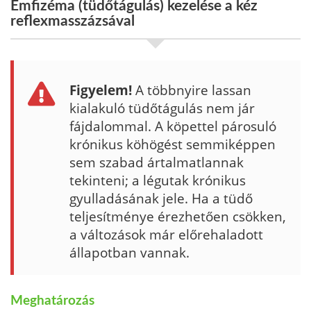
Emfizéma (tüdőtágulás) kezelése a kéz
reflexmasszázsával
Figyelem!
A többnyire lassan
kialakuló tüdőtágulás nem jár
fájdalommal. A köpettel pá­rosuló
krónikus köhögést semmiképpen
sem szabad ártalmatlannak
tekinte­ni; a légutak krónikus
gyulladásának jele. Ha a tüdő
teljesítménye érezhetően csökken,
a változások már előrehaladott
állapotban vannak.
Meghatározás