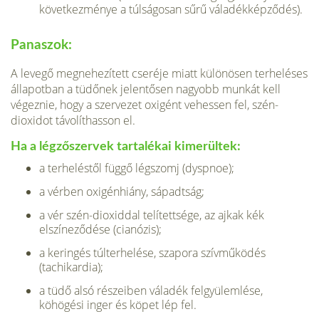
következménye a túlságo­san sűrű váladékképződés).
Panaszok:
A levegő megnehezített cseréje miatt különösen terheléses
állapotban a tüdőnek jelentősen nagyobb munkát kell
végeznie, hogy a szervezet oxigént vehessen fel, szén-
dioxidot távolíthasson el.
Ha a légzőszervek tartalékai kimerültek:
a terheléstől függő légszomj (dyspnoe);
a vérben oxigénhiány, sápadtság;
a vér szén-dioxiddal telítettsége, az ajkak kék
elszíneződése (cianózis);
a keringés túlterhelése, szapora szívműködés
(tachikardia);
a tüdő alsó részeiben váladék felgyülemlése,
köhögési inger és köpet lép fel.