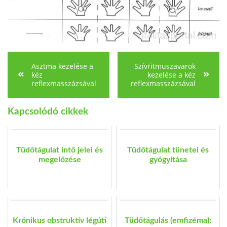
Asztma kezelése a
Szívritmuszavarok
kéz
kezelése a kéz
reflexmasszázsával
reflexmasszázsával
Kapcsolódó cikkek
Tüdőtágulat intő jelei és
Tüdőtágulat tünetei és
megelőzése
gyógyítása
Krónikus obstruktív légúti
Tüdőtágulás (emfizéma):