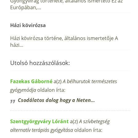
Gyöngyvirág története, általános ismertető Ez az
Európában,…
Házi kövirózsa
Házi kövirózsa történe, általános ismertetője A
házi…
Utolsó hozzászólások:
Fazekas Gáborné
a(z)
A bélhurutok természetes
gyógymódja
oldalon írta:
Csodálatos dolog hogy a Neten…
Szentgyörgyváry Lóránt
a(z)
A szívbetegség
alternatív terápiás gyógyítása
oldalon írta: