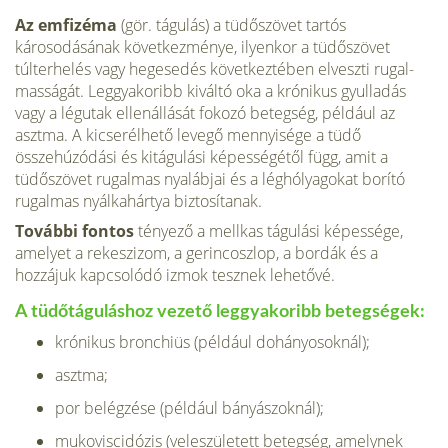
Az emfizéma
(gör. tágulás) a tüdőszövet tartós
károsodásának következménye, ilyenkor a tüdőszövet
túlterhelés vagy hegesedés következtében elveszti rugal­
masságát. Leggyakoribb kiváltó oka a krónikus gyulladás
vagy a légutak ellenál­lását fokozó betegség, például az
asztma. A kicserélhető levegő mennyisége a tü­dő
összehúzódási és kitágulási képességétől függ, amit a
tüdőszövet rugalmas nyalábjai és a léghólyagokat borító
rugalmas nyálkahártya biztosítanak.
További fontos
tényező a mellkas tágulási képessége,
amelyet a rekeszizom, a gerincosz­lop, a bordák és a
hozzájuk kapcsolódó izmok tesznek lehetővé.
A tüdőtágulás­hoz vezető leggyakoribb betegségek:
krónikus bronchiüs (például dohányosoknál);
asztma;
por belégzése (például bányászoknál);
mukoviscidózis (veleszületett betegség, amelynek