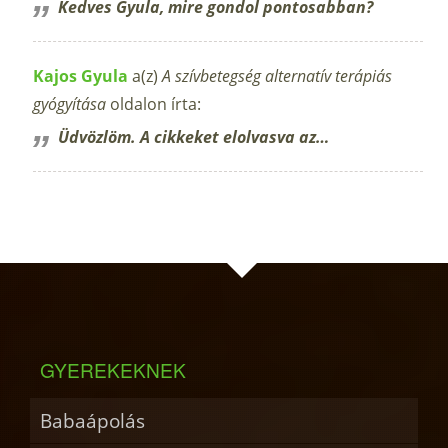
Kedves Gyula, mire gondol pontosabban?
Kajos Gyula
a(z)
A szívbetegség alternatív terápiás
gyógyítása
oldalon írta:
Üdvözlöm. A cikkeket elolvasva az…
GYEREKEKNEK
Babaápolás