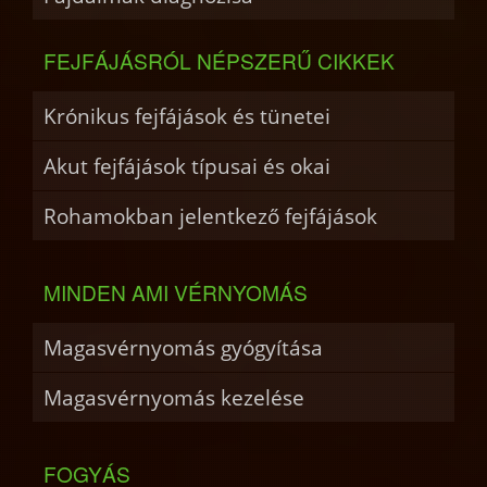
FEJFÁJÁSRÓL NÉPSZERŰ CIKKEK
Krónikus fejfájások és tünetei
Akut fejfájások típusai és okai
Rohamokban jelentkező fejfájások
MINDEN AMI VÉRNYOMÁS
Magasvérnyomás gyógyítása
Magasvérnyomás kezelése
FOGYÁS