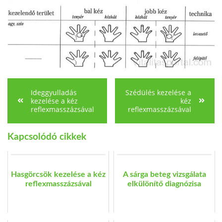
Ideggyulladás
Szédülés kezelése a
kezelése a kéz
kéz
reflexmasszázsával
reflexmasszázsával
Kapcsolódó cikkek
Hasgörcsök kezelése a kéz
A sárga beteg vizsgálata
reflexmasszázsával
elkülönítő diagnózisa