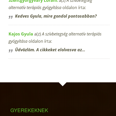
Szentgyörgyváry Lóránt
a(z)
A szívbetegség
alternatív terápiás gyógyítása
oldalon írta:
Kedves Gyula, mire gondol pontosabban?
Kajos Gyula
a(z)
A szívbetegség alternatív terápiás
gyógyítása
oldalon írta:
Üdvözlöm. A cikkeket elolvasva az…
GYEREKEKNEK