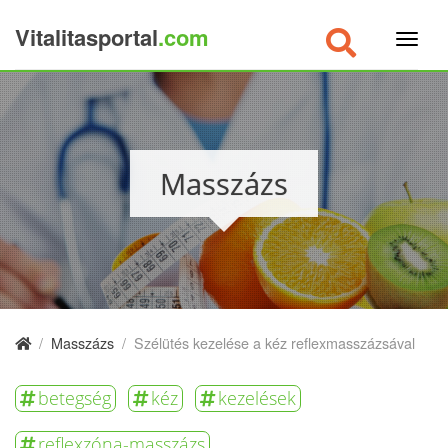
Vitalitasportal
.com
×
Masszázs
/
Masszázs
/
Szélütés kezelése a kéz reflexmasszázsával
betegség
kéz
kezelések
reflexzóna-masszázs