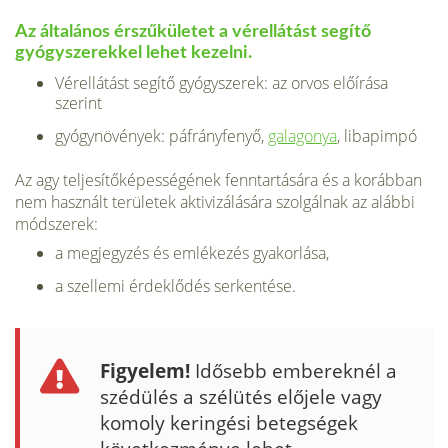
Az általános érszűkületet a vérellátást segítő
gyógyszerekkel lehet kezelni.
Vérellátást segítő gyógyszerek: az orvos előírása
szerint
gyógynövények: páfrányfenyő,
galagonya
, libapimpó
Az agy teljesítőképességének fenntartására és a korábban
nem használt terüle­tek aktivizálására szolgálnak az alábbi
módszerek:
a megjegyzés és emlékezés gyakorlása,
a szellemi érdeklődés serkentése.
Figyelem!
Idősebb embereknél a
szédülés a szélütés előjele vagy
komoly keringési be­tegségek