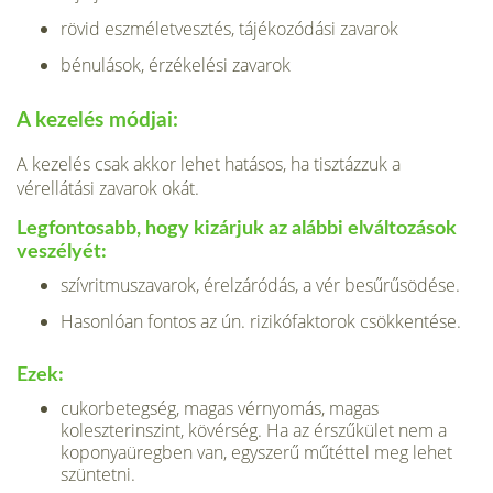
rövid eszméletvesztés, tájékozódási zavarok
bénulások, érzékelési zavarok
A kezelés módjai:
A kezelés csak akkor lehet hatásos, ha tisztázzuk a
vérellátási zavarok okát.
Leg­fontosabb, hogy kizárjuk az alábbi elváltozások
veszélyét:
szívritmuszavarok, érelzáródás, a vér besűrűsödése.
Hasonlóan fontos az ún. rizikófaktorok csökkentése.
Ezek:
cukorbetegség, magas vérnyomás, magas
koleszterinszint, kövérség. Ha az érszűkület nem a
koponyaüregben van, egyszerű műtéttel meg lehet
szün­tetni.