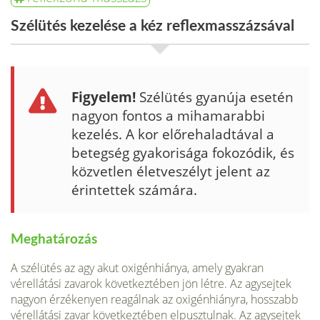
Szélütés kezelése a kéz reflexmasszázsával
Figyelem!
Szélütés gyanúja esetén
nagyon fontos a mihamarabbi
kezelés. A kor előreha­ladtával a
betegség gyakorisága fokozódik, és
közvetlen életveszélyt jelent az
érintettek számára.
Meghatározás
A szélütés az agy akut oxigénhiánya, amely gyakran
vérellátási zavarok követ­keztében jön létre. Az agysejtek
nagyon érzékenyen reagálnak az oxigénhiány­ra, hosszabb
vérellátási zavar következtében elpusztulnak. Az agysejtek