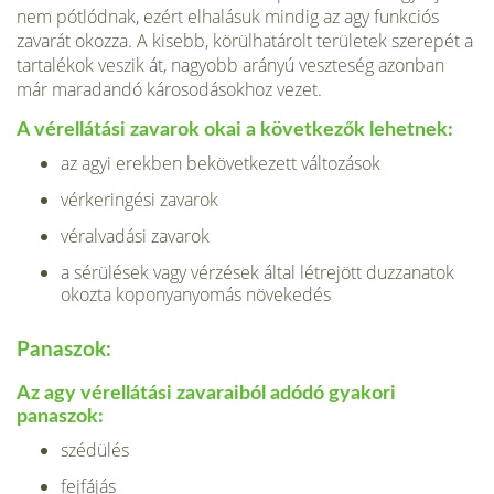
nem pótlódnak, ezért elhalásuk mindig az agy funkciós
zavarát okozza. A kisebb, kö­rülhatárolt területek szerepét a
tartalékok veszik át, nagyobb arányú veszteség azonban
már maradandó károsodásokhoz vezet.
A vérellátási zavarok okai a kö­vetkezők lehetnek:
az agyi erekben bekövetkezett változások
vérkeringési zavarok
véralvadási zavarok
a sérülések vagy vérzések által létrejött duzzanatok
okozta koponyanyomás ­növekedés
Panaszok:
Az agy vérellátási zavaraiból adódó gyakori
panaszok:
szédülés
fejfájás