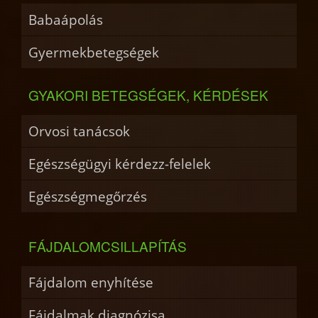
Babaápolás
Gyermekbetegségek
GYAKORI BETEGSÉGEK, KÉRDÉSEK
Orvosi tanácsok
Egészségügyi kérdezz-felelek
Egészségmegőrzés
FÁJDALOMCSILLAPÍTÁS
Fájdalom enyhítése
Fájdalmak diagnózisa