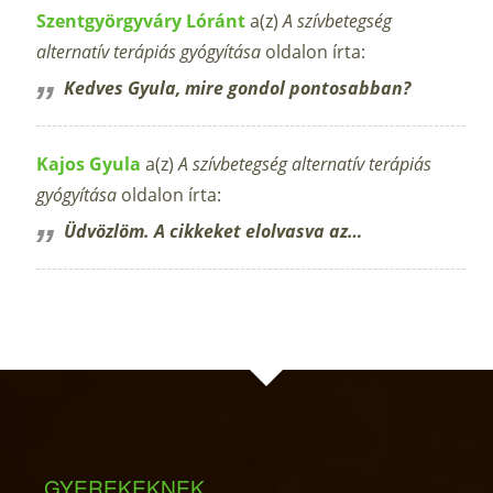
Szentgyörgyváry Lóránt
a(z)
A szívbetegség
alternatív terápiás gyógyítása
oldalon írta:
Kedves Gyula, mire gondol pontosabban?
Kajos Gyula
a(z)
A szívbetegség alternatív terápiás
gyógyítása
oldalon írta:
Üdvözlöm. A cikkeket elolvasva az…
GYEREKEKNEK