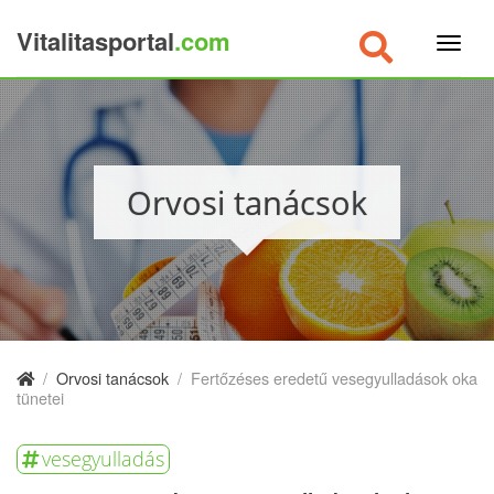
Vitalitasportal
.com
×
Orvosi tanácsok
/
Orvosi tanácsok
/
Fertőzéses eredetű vesegyulladások oka
tünetei
vesegyulladás