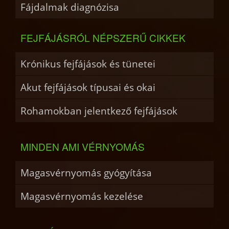
Fájdalmak diagnózisa
FEJFÁJÁSRÓL NÉPSZERŰ CIKKEK
Krónikus fejfájások és tünetei
Akut fejfájások típusai és okai
Rohamokban jelentkező fejfájások
MINDEN AMI VÉRNYOMÁS
Magasvérnyomás gyógyítása
Magasvérnyomás kezelése