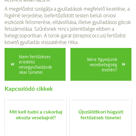
A megelőzést szolgálja a gyulladások megfelelő kezelése, a
higiéné terje­dése, befertőződött testen belüli orvosi
eszközök felismerése, eltávolítása, illetve gyulladásos gócok
felszámolása. Szűrésnek nincs jelentősége ebben a
betegcsoportban. A torok-garat (streptococcus) fertőzést
követő gyulla­dás visszatérése ritka.
Nem fertőzéses
Mire figyeljünk
eredetű
vesebetegség
vesegyulladások
esetén?
okai tünetei
Kapcsolódó cikkek
Mit kell tudni a cukorbaj
Újszülöttkori húgyúti
okozta vesebajról?
fertőzések tünetei