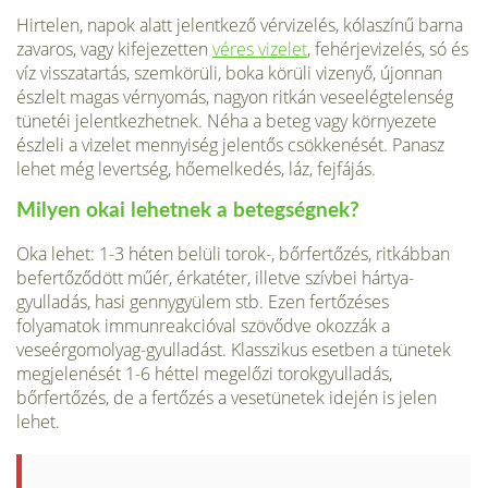
Hirtelen, napok alatt jelentkező vérvizelés, kólaszínű barna
zavaros, vagy kifeje­zetten
véres vizelet
, fehérjevizelés, só és
víz visszatartás, szemkörüli, boka körüli vizenyő, újonnan
észlelt magas vérnyomás, nagyon ritkán veseelégtelenség
tünetéi jelentkezhetnek. Néha a beteg vagy környezete
észleli a vizelet mennyiség jelen­tős csökkenését. Panasz
lehet még levertség, hőemelkedés, láz, fejfájás.
Milyen okai lehetnek a betegségnek?
Oka lehet: 1-3 héten belüli torok-, bőrfertőzés, ritkábban
befertőződött műér, érkatéter, il­letve szívbei hártya-
gyulladás, hasi gennygyülem stb. Ezen fertőzéses
folyamatok immunreakcióval szövődve okozzák a
veseérgomolyag-gyulladást. Klasszikus eset­ben a tünetek
megjelenését 1-6 héttel megelőzi torokgyulladás,
bőrfertőzés, de a fertőzés a vesetünetek idején is jelen
lehet.