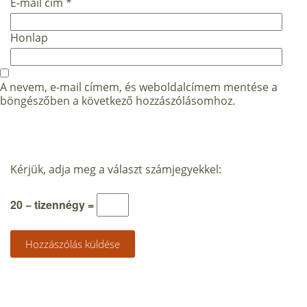
E-mail cím
*
Honlap
A nevem, e-mail címem, és weboldalcímem mentése a
böngészőben a következő hozzászólásomhoz.
Kérjük, adja meg a választ számjegyekkel:
20 − tizennégy =