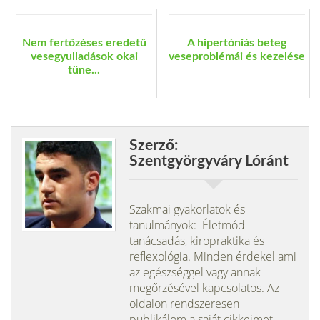
Nem fertőzéses eredetű
A hipertóniás beteg
vesegyulladások okai
veseproblémái és kezelése
tüne...
Szerző:
Szentgyörgyváry Lóránt
Szakmai gyakorlatok és
tanulmányok: Életmód-
tanácsadás, kiropraktika és
reflexológia. Minden érdekel ami
az egészséggel vagy annak
megőrzésével kapcsolatos. Az
oldalon rendszeresen
publikálom a saját cikkeimet.