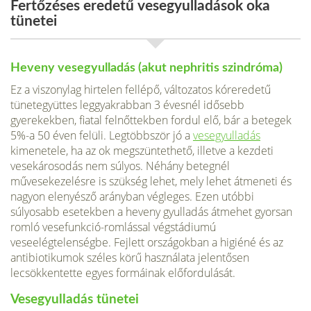
Fertőzéses eredetű vesegyulladások oka
tünetei
Heveny vesegyulladás (akut nephritis szindróma)
Ez a viszonylag hirtelen fellépő, változatos kóreredetű
tünetegyüttes leg­gyakrabban 3 évesnél idősebb
gyerekekben, fiatal felnőttekben fordul elő, bár a betegek
5%-a 50 éven felüli. Legtöbbször jó a
vesegyulladás
kimenetele, ha az ok megszüntethető, illetve a kezdeti
vesekárosodás nem súlyos. Néhány be­tegnél
művesekezelésre is szükség lehet, mely lehet átmeneti és
nagyon elenyésző arányban végleges. Ezen utóbbi
súlyosabb esetekben a heveny gyulladás átmehet gyorsan
romló vesefunkció-romlással végstádiumú
veseelégtelenségbe. Fejlett országokban a higiéné és az
antibiotikumok széles körű használata jelentősen
lecsökkentette egyes formáinak előfor­dulását.
Vesegyulladás tünetei