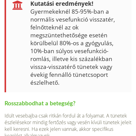
Kutatási eredmények!
Gyermekeknél 85-95%-ban a
normális vesefunkció visszatér,
felnőttek­nél az ok
megszüntethetősége esetén
körülbelül 80%-os a gyógyulás,
10%-ban súlyos vesefunkció-
romlás, illetve kis százalékban
vissza-vissza­térő tünetek vagy
évekig fennálló tünetcsoport
észlelhető.
Rosszabbodhat a betegség?
Idült vesebajba csak ritkán fordul át a folyamat. A tünetek
észlelésekor mindig fertőzés vagy vesén kívüli tünetek jeleit
kell keresni. Ha ezek jelen vannak, akkor specifikus
kezelést alkalmazunk.