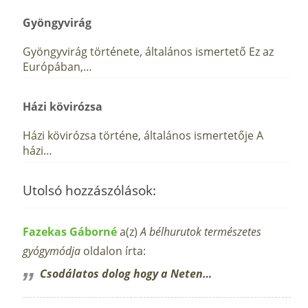
Gyöngyvirág
Gyöngyvirág története, általános ismertető Ez az
Európában,…
Házi kövirózsa
Házi kövirózsa történe, általános ismertetője A
házi…
Utolsó hozzászólások:
Fazekas Gáborné
a(z)
A bélhurutok természetes
gyógymódja
oldalon írta:
Csodálatos dolog hogy a Neten…