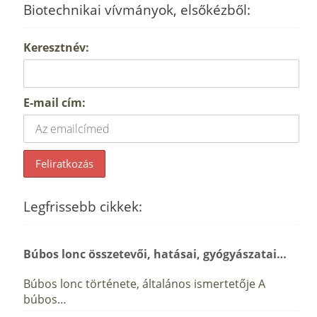
Biotechnikai vívmányok, elsőkézből:
Keresztnév:
E-mail cím:
Legfrissebb cikkek:
Búbos lonc összetevői, hatásai, gyógyászatai…
Búbos lonc története, általános ismertetője A
búbos…