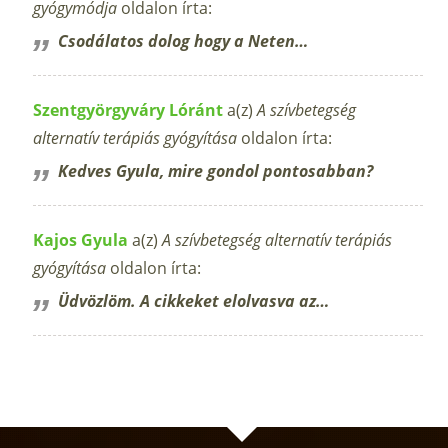
gyógymódja
oldalon írta:
Csodálatos dolog hogy a Neten…
Szentgyörgyváry Lóránt
a(z)
A szívbetegség
alternatív terápiás gyógyítása
oldalon írta:
Kedves Gyula, mire gondol pontosabban?
Kajos Gyula
a(z)
A szívbetegség alternatív terápiás
gyógyítása
oldalon írta:
Üdvözlöm. A cikkeket elolvasva az…