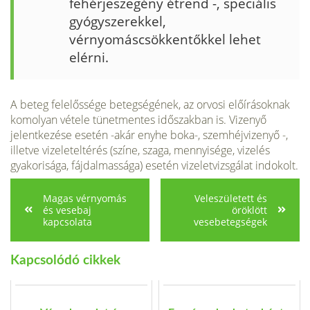
fehérjesze­gény étrend -, speciális
gyógyszerekkel,
vérnyomáscsökkentőkkel lehet
elérni.
A beteg felelőssége betegségének, az orvosi előírásoknak
komo­lyan vétele tünetmentes időszakban is. Vizenyő
jelentkezése esetén -akár enyhe boka-, szemhéjvizenyő -,
illetve vizeleteltérés (színe, szaga, mennyisége, vizelés
gyakorisága, fájdalmassága) esetén vizeletvizsgálat indokolt.
Magas vérnyomás
Veleszületett és
és vesebaj
öröklött
kapcsolata
vesebetegségek
Kapcsolódó cikkek