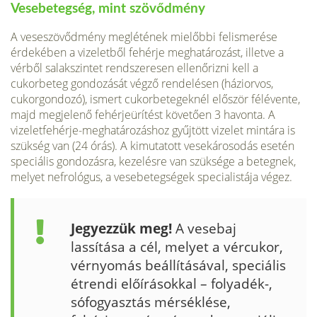
Vesebetegség, mint szövődmény
A veseszövődmény meglétének mielőbbi felismerése
érdekében a vizeletből fehérje meghatározást, illetve a
vérből salakszintet rendsze­resen ellenőrizni kell a
cukorbeteg gondozását végző rendelésen (házi­orvos,
cukorgondozó), ismert cukorbetegeknél először félévente,
majd megjelenő fehérjeürítést követően 3 havonta. A
vizeletfehérje-meghatá­rozáshoz gyűjtött vizelet mintára is
szükség van (24 órás). A kimutatott vesekárosodás esetén
speciális gondozásra, kezelésre van szüksége a be­tegnek,
melyet nefrológus, a vesebetegségek specialistája végez.
Jegyezzük meg!
A vese­baj
lassítása a cél, melyet a vércukor,
vérnyomás beállításával, speciális
étrendi előírásokkal – folyadék-,
sófogyasztás mérséklése,