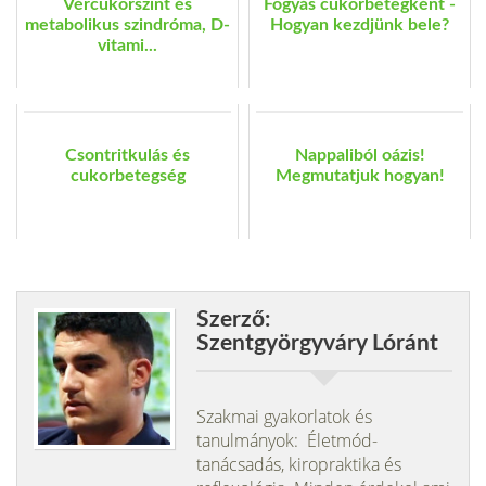
Vércukorszint és
Fogyás cukorbetegként -
metabolikus szindróma, D-
Hogyan kezdjünk bele?
vitami...
Csontritkulás és
Nappaliból oázis!
cukorbetegség
Megmutatjuk hogyan!
Szerző:
Szentgyörgyváry Lóránt
Szakmai gyakorlatok és
tanulmányok: Életmód-
tanácsadás, kiropraktika és