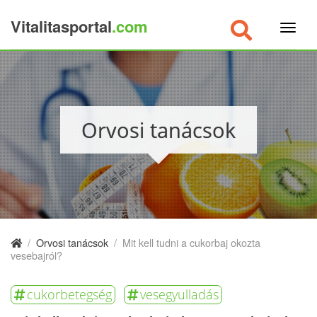
Vitalitasportal
.com
×
Orvosi tanácsok
/
Orvosi tanácsok
/
Mit kell tudni a cukorbaj okozta
vesebajról?
cukorbetegség
vesegyulladás