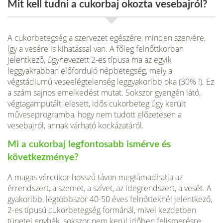
Mit kell tudni a cukorbaj okozta vesebajról?
A cukorbetegség a szervezet egészére, minden szervére,
így a vesére is kihatással van. A főleg felnőttkorban
jelentkező, úgynevezett 2-es típusa ma az egyik
leggyakrabban előforduló népbetegség, mely a
végstádiumú veseelégtelenség leggyakoribb oka (30% !). Ez
a szám sajnos emelkedést mutat. Sokszor gyengén látó,
végtagamputált, elesett, idős cukorbeteg úgy került
műveseprogramba, hogy nem tudott előzetesen a
vesebajról, annak várható kockázatáról.
Mi a cukorbaj legfontosabb ismérve és
következménye?
A magas vércukor hosszú távon megtámadhatja az
érrendszert, a sze­met, a szívet, az idegrendszert, a vesét. A
gyakoribb, legtöbbször 40-50 éves felnőtteknél jelentkező,
2-es típusú cukorbetegség formánál, mivel kezdetben
tünetei enyhék, sokszor nem kerül időben felismerésre