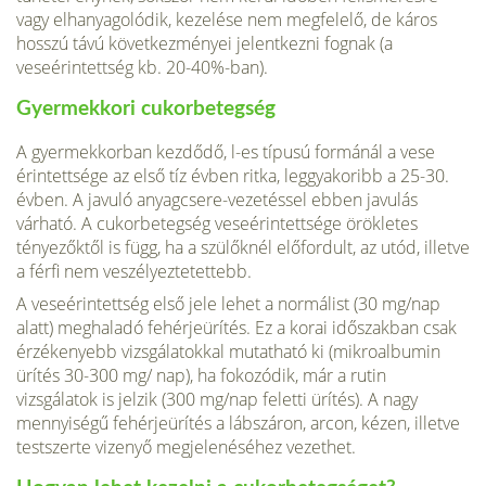
vagy elhanyagolódik, kezelése nem megfelelő, de káros
hosszú távú következ­ményei jelentkezni fognak (a
veseérintettség kb. 20-40%-ban).
Gyermekkori cukorbetegség
A gyermekkorban kezdődő, l-es típusú formánál a vese
érintettsége az első tíz évben ritka, leggyakoribb a 25-30.
évben. A javuló anyagcsere-vezetéssel ebben javulás
várható. A cukorbetegség veseérintettsége örök­letes
tényezőktől is függ, ha a szülőknél előfordult, az utód, illetve
a férfi nem veszélyeztetettebb.
A veseérintettség első jele lehet a normálist (30 mg/nap
alatt) meghaladó fehérjeürítés. Ez a korai időszakban csak
érzé­kenyebb vizsgálatokkal mutatható ki (mikroalbumin
ürítés 30-300 mg/ nap), ha fokozódik, már a rutin
vizsgálatok is jelzik (300 mg/nap feletti ürítés). A nagy
mennyiségű fehérjeürítés a lábszáron, arcon, kézen, illetve
testszerte vizenyő megjelenéséhez vezethet.