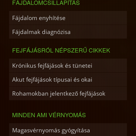
FÁJDALOMCSILLAPÍTÁS
Fájdalom enyhítése
Fájdalmak diagnózisa
FEJFÁJÁSRÓL NÉPSZERŰ CIKKEK
Krónikus fejfájások és tünetei
Akut fejfájások típusai és okai
Rohamokban jelentkező fejfájások
MINDEN AMI VÉRNYOMÁS
Magasvérnyomás gyógyítása