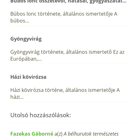
Búbos lonc összetevői, hatásai, gyógyászatai…
Búbos lonc története, általános ismertetője A
búbos…
Gyöngyvirág
Gyöngyvirág története, általános ismertető Ez az
Európában,…
Házi kövirózsa
Házi kövirózsa történe, általános ismertetője A
házi…
Utolsó hozzászólások:
Fazekas Gáborné
a(z)
A bélhurutok természetes