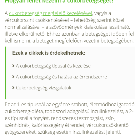
Hogyan lehet kezelni a cukorbetegséget?
A
cukorbetegség megfelelő kezelésével
, vagyis a
vércukorszint csök­kentésével – lehetőség szerint közel
normalizálásával – a szövődmé­nyek kialakulása lassítható,
illetve elkerülhető. Ehhez azonban a be­tegséget időben fel
kell ismerni, a beteget megfelelően vezetni beteg­ségében.
Ezek a cikkek is érdekelhetnek:
A cukorbetegség típusai és kezelése
A cukorbetegség és hatása az érrendszerre
Cukorbetegség vizsgálatok
Ez az 1-es típusnál az egyénre szabott, életmódhoz igazodó
cukorbeteg-diéta, többszöri adagolású inzulinkezelést, a 2-
es típusnál a fogyást, rendszeres testmozgást, zsír-,
szénhidrát-, kalóriaszegény étrendet, vércukorcsökkentő
gyógyszereket, szükség esetén inzulin­kezelést jelenti.