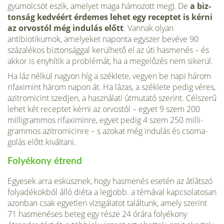
gyümölcsöt eszik, amelyet ma­ga hámozott meg). De
a biz­
tonság kedvéért érdemes lehet egy receptet is kérni
az orvos­tól még indulás előtt
. Vannak olyan
antibiotikumok, amelye­ket naponta egyszer bevéve 90
százalékos biztonsággal ke­rülhető el az úti hasmenés – és
akkor is enyhítik a problémát, ha a megelőzés nem sikerül.
Ha láz nélkül nagyon híg a széklete, vegyen be napi három
rifaximint három napon át. Ha lázas, a széklete pedig véres,
azitromicint szedjen, a használati útmutató szerint. Célszerű
lehet két receptet kér­ni az orvostól – egyet 9 szem 200
milligrammos rifaximinre, egyet pedig 4 szem 250 milli­
grammos azitromicinre – s azokat még indulás és csoma­
golás előtt kiváltani.
Folyékony étrend
Egyesek arra esküsznek, hogy hasmenés esetén az átlátszó
folyadékokból álló diéta a leg­jobb. a témával kapcsolatosan
azonban csak egyetlen vizsgá­latot találtunk, amely szerint
71 hasmenéses beteg egy része 24 órára folyékony