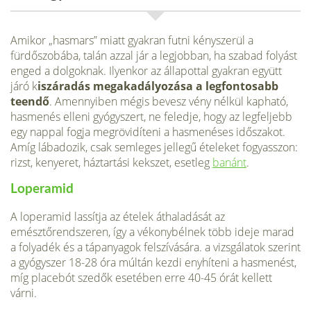
Amikor „hasmars” miatt gyakran futni kényszerül a
fürdőszobába, talán azzal jár a legjobban, ha szabad fo­lyást
enged a dolgoknak. Ilyenkor az állapottal gyakran együtt
járó k
iszáradás megakadályozása a legfontosabb
teendő
. Amennyiben mégis bevesz vény nélkül kapható,
hasmenés elleni gyógyszert, ne feledje, hogy az legfeljebb
egy nappal fogja megrövidíteni a hasmenéses időszakot.
Amíg lábadozik, csak semleges jellegű ételeket fogyasszon:
rizst, kenyeret, háztartási kekszet, esetleg
banánt
.
Loperamid
A loperamid lassítja az ételek áthaladá­sát az
emésztőrendszeren, így a vékonybélnek több ideje marad
a folyadék és a táp­anyagok felszívására. a vizs­gálatok szerint
a gyógyszer 18-28 óra múltán kezdi enyhíteni a hasmenést,
míg placebót szedők esetében erre 40-45 órát kellett
várni.