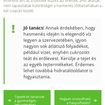
étrendre tért át, a többiek viszont azt ehettek, amit akartak:
nem tapasztaltak különbséget a hasmenés időtartamában a
két csoport között.
Jó tanács
! Annak érdekében, hogy
has­menés idején is elegendő víz
legyen a szervezetében, igyon
nagyon sok átlátszó folyadé­kot,
például vizet, enyhén cukrozott
teát és erőlevest. Kerülje a tejet és
az egyéb tejtermékeket. Érdemes
lehet továbbá hidratálóoldatot is
fogyasztania.
Tippek és tanácsok
Hogyan orvosolható
a gyomorégés
a haspuffadás?
leküzdéséhez