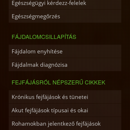
Egészségügyi kérdezz-felelek
Egészségmegőrzés
FÁJDALOMCSILLAPÍTÁS
Fájdalom enyhítése
Fájdalmak diagnózisa
FEJFÁJÁSRÓL NÉPSZERŰ CIKKEK
Krónikus fejfájások és tünetei
Akut fejfájások típusai és okai
Rohamokban jelentkező fejfájások