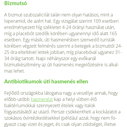
Bizmutsó
A bizmut-szubszalicilát talán nem olyan hatásos, mint a
loperamid, de azért hat. Egy vizsgálat szerint 109 esetben
eredménye­zett híg székletet 4-24 órányi használat után,
míg a placebót szedők körében ugyanennyi idő alatt 165
esetben. Egy má­sik, úti hasmenésben szenvedő turisták
körében végzett felmé­rés szerint a betegek a bizmuttól 24-
25 óra elteltével lettek jobban, míg placebóval ugyan­ez 31-
34 óráig tartott. Napi néhányszor egy evőkanál
bizmutkészítmény az úti has­menés megelőzésére is alkal­
mas lehet.
Antibiotikumok úti hasmenés ellen
Fejlődő országokba látogatva nagy a veszélye annak, hogy
előbb-utóbb
hasmenést
kap a helyi vízben élő
baktériumokkal szennyezett ételek vagy italok
fogyasztásától az utazó. Persze csökkentheti a kockázatot a
szokásos óvintézkedésekkel (például azzal, hogy nem fo­
gyaszt csap vizet és jeget, és csak olyan zöldséget, illetve