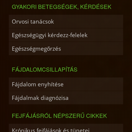
GYAKORI BETEGSÉGEK, KÉRDÉSEK
Orvosi tanácsok
Egészségügyi kérdezz-felelek
Egészségmegőrzés
FÁJDALOMCSILLAPÍTÁS
Fájdalom enyhítése
Fájdalmak diagnózisa
FEJFÁJÁSRÓL NÉPSZERŰ CIKKEK
Krónikus fejfájások és tünetei