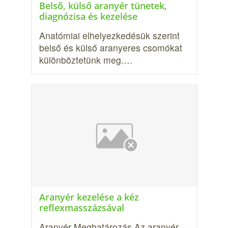
Belső, külső aranyér tünetek,
diagnózisa és kezelése
Anatómiai elhelyezkedésük szerint
belső és külső arany­eres csomókat
különböztetünk meg.…
Aranyér kezelése a kéz
reflexmasszázsával
Aranyér Meghatározás Az aranyér