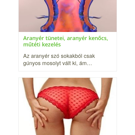
Aranyér tünetei, aranyér kenőcs,
műtéti kezelés
Az aranyér szó sokakból csak
gúnyos mosolyt vált ki, ám…