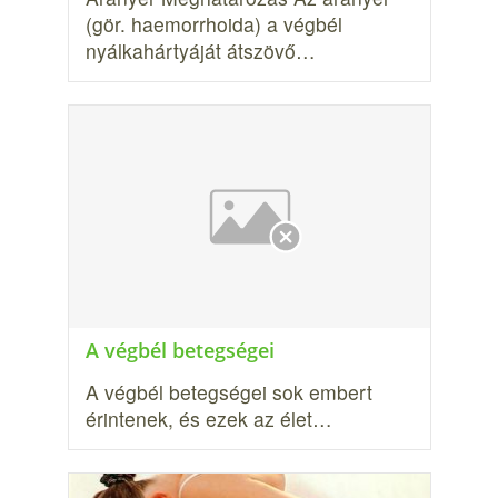
(gör. haemorrhoida) a végbél
nyálkahártyáját átszövő…
A végbél betegségei
A végbél betegségei sok embert
érintenek, és ezek az élet…