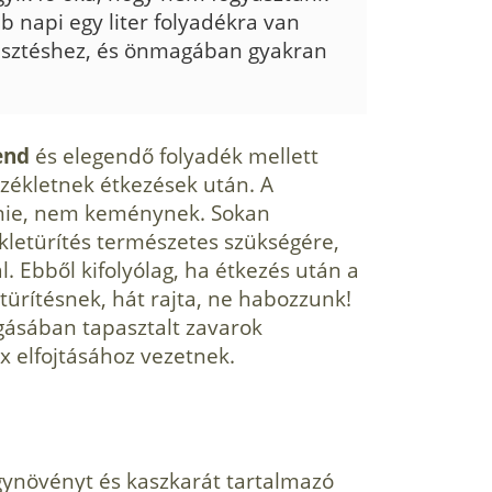
b napi egy liter folyadékra van
észtéshez, és önmagában gyakran
end
és elegendő folya­dék mellett
székletnek étkezések után. A
nnie, nem keménynek. Sokan
ékletürítés természetes szükségére,
Ebből kifolyólag, ha étkezés után a
türítésnek, hát raj­ta, ne habozzunk!
gá­sában tapasztalt zavarok
x elfojtásához vezetnek.
ynövényt és kaszkarát tartalmazó