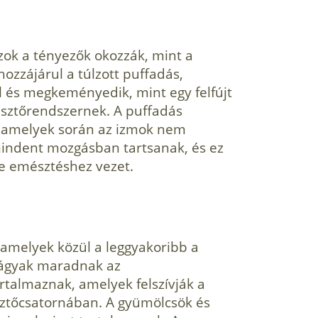
zok a tényezők okoz­zák, mint a
ozzájá­rul a túlzott puffadás,
 és megkeményedik, mint egy felfújt
észtőrendszernek. A puffa­dás
, amelyek során az izmok nem
ndent mozgásban tartsanak, és ez
e emésztéshez vezet.
 amelyek közül a leg­gyakoribb a
lágyak ma­radnak az
talmaz­nak, amelyek felszívják a
ztőcsatornában. A gyümölcsök és