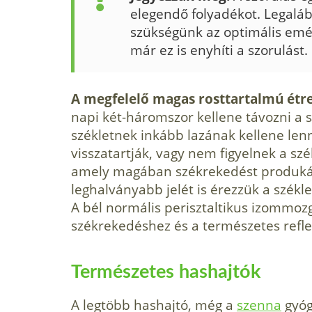
elegendő folyadékot. Legaláb
szüksé­günk az optimális em
már ez is enyhíti a szorulást.
A megfelelő magas rosttartalmú étr
napi két-háromszor kellene távozni a 
székletnek inkább lazának kellene le
visszatartják, vagy nem figyelnek a sz
amely magában székrekedést produkál. 
leghalványabb jelét is érezzük a székle
A bél normális perisztaltikus izommoz
székrekedéshez és a természetes refle
Természetes hashajtók
A legtöbb hashajtó, még a
szenna
gyóg