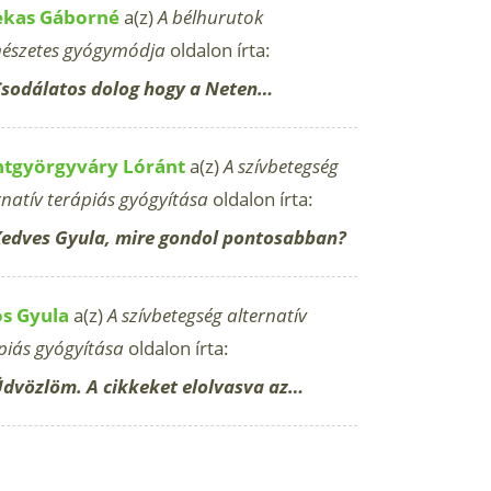
ekas Gáborné
a(z)
A bélhurutok
észetes gyógymódja
oldalon írta:
sodálatos dolog hogy a Neten…
ntgyörgyváry Lóránt
a(z)
A szívbetegség
rnatív terápiás gyógyítása
oldalon írta:
edves Gyula, mire gondol pontosabban?
os Gyula
a(z)
A szívbetegség alternatív
piás gyógyítása
oldalon írta:
dvözlöm. A cikkeket elolvasva az…