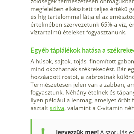
zöldségek természe­tesen önmagukban 
megfelelően elkészített teljes értékű 
és híg tartalommal látja el az emésztő
értelmében szervezetünk 65%-a víz, ér
víztartalmú ételeket fogyasztanunk.
Egyéb táplálékok hatása a székrek
A húsok, sajtok, tojás, finomított gabo
mind okozhatnak székrekedést. Bár egy
hozzáadott rostot, a zabrostnak külön
Természetesen jelen van a zabban, am
fogyasz­tunk. Néhány ételnek és tápa
Ilyen például a lenmag, amelyet őrölt 
asztalt
szilva
, valamint a C-vitamin 
Jegyezzük meg!
A szorulás e