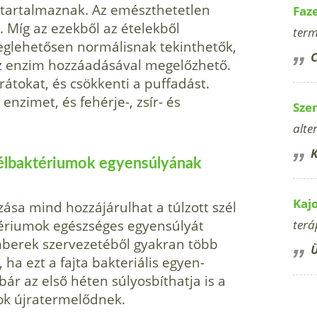
 tartalmaznak. Az emészthetetlen
Faz
. Míg az ezekből az ételekből
term
lehetősen normá­lisnak tekinthetők,
C
áz enzim hozzáadásával megelőzhető.
rátokat, és csökkenti a puffadást.
nzimet, és fehérje-, zsír- és
Sze
alte
K
 bélbaktériumok egyen­súlyának
Kaj
sa mind hozzá­járulhat a túlzott szél
tériumok egészséges egyensúlyát
terá
mberek szervezetéből gyakran több
Ü
 ha ezt a fajta bakteriális egyen­
ár az első héten súlyosbíthatja is a
ok újratermelődnek.