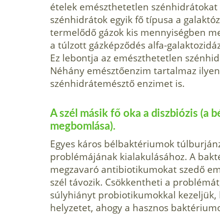
ételek emészthetetlen szénhid­rátokat
szénhidrátok egyik fő típusa a galaktóz
termelődő gázok kis mennyiségben meg
a túlzott gázképződés alfa-galaktozid
Ez lebontja az emészt­hetetlen szénhid
Néhány emésztőenzim tartalmaz ilyen e
szénhidrátemésztő enzimet is.
A szél másik fő oka a diszbiózis (a
megbomlása).
Egyes káros bélbaktériumok túlburjánzá
problémájának kialakulásához. A bak­
megzavaró antibiotikumo­kat szedő e
szél távozik. Csökkentheti a problémát,
súlyhiányt probiotikumokkal kezeljük, b
helyzetet, ahogy a hasznos baktérium