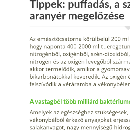
Tippek: puffadás, a 
aranyér megelőzése
Az emésztőcsatorna körülbelül 200 ml 
hogy naponta 400-2000 ml-t „eregetünk
nitrogénből, oxigénből, szén-dio­xidból
nitrogén és az oxigén levegőből szárma
ak­kor termelődik, amikor a gyomorsav
bikarbonátokkal keveredik. Az oxigén é
felszívódik a véráramba a vé­konybélen
A vastagbél több milliárd baktérium
Amelyek az egészséghez szükségesek, 
vékonybélből érkező anyagokat erjessz
sa­lakanyagot, nagy mennyiségű hidro