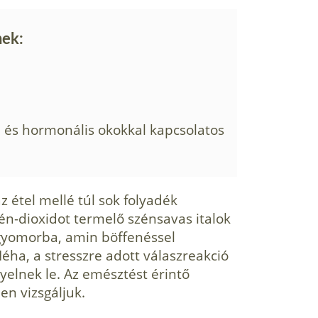
nek:
l és hormonális okokkal kapcsolatos
az étel mellé túl sok folyadék
én-dioxidot termelő szénsavas italok
a gyomorba, amin böffenéssel
Néha, a stresszre adott válaszreakció
yelnek le. Az emésztést érintő
en vizsgáljuk.