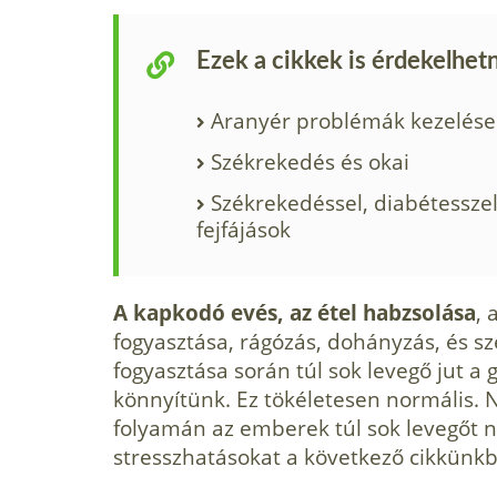
Ezek a cikkek is érdekelhet
Aranyér problémák kezelése
Székrekedés és okai
Székrekedéssel, diabétessze
fejfájások
A kapkodó evés, az étel habzsolása
, 
fogyasztása, rágózás, dohányzás, és sz
fogyasztása során túl sok levegő jut 
könnyítünk. Ez tökélete­sen normális. 
folyamán az emberek túl sok levegőt n
stresszhatásokat a következő cikkünkb