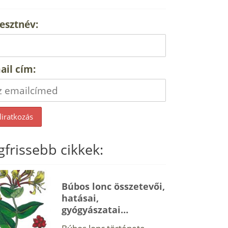
esztnév:
ail cím:
gfrissebb cikkek:
Búbos lonc összetevői,
hatásai,
gyógyászatai…