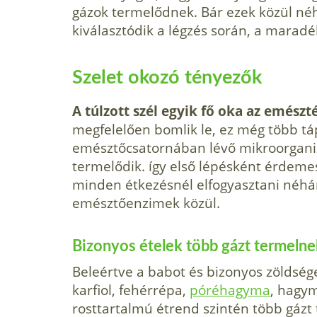
gázok termelődnek. Bár ezek közül néhá
kiválasztódik a légzés során, a maradé
Szelet okozó tényezők
A túlzott szél egyik fő oka az emészté
megfelelően bomlik le, ez még több tápl
emésztőcsatornában lévő mikroorganiz
termelődik. így első lépésként érdeme
minden étkezésnél elfogyasz­tani néhá
emésztőenzimek közül.
Bizonyos ételek több gázt termelne
Bele­értve a babot és bizonyos zöldség
karfiol, fehérrépa,
póréhagyma
, hagy
rosttartalmú étrend szintén több gázt 