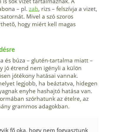
is sok vizet tartalmaznak. A
gabona – pl.
zab
, rizs – felszívja a vi­zet,
csatornát. Mivel a szó szoros
thető, hogy miért kell magas
edésre
na és búza – glutén-tartalma miatt –
 jó étrend nem igényli a külön
ösen jótékony hatásai vannak.
elyet legjobb, ha beáztatva, hidegen
nyagnak enyhe hashajtó hatása van.
formában szórha­tunk az ételre, az
néhány grammos adagokban.
gyik fő oka, hogy nem fogyasztunk