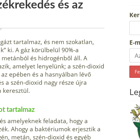
székrekedés és az
Ker
gázt tartalmaz, és nem szokatlan,
E-m
” ki. A gáz körülbelül 90%-a
, metánból és hidrogénből áll. A
zik, amelyet lenyelünk; a szén-dioxid
 az epében és a has­nyálban lévő
s a szén-dioxid nagy része újra
Le
 keresztül.
ot tartalmaz
és amelyeknek feladata, hogy a
ék. Ahogy a baktériumok erjesztik a
gén, metán, szén-dioxid és egyéb