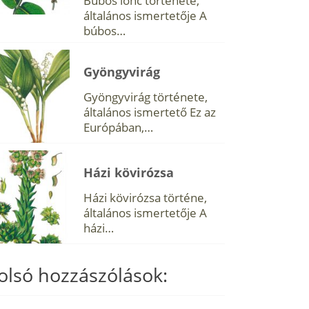
Búbos lonc története,
általános ismertetője A
búbos…
Gyöngyvirág
Gyöngyvirág története,
általános ismertető Ez az
Európában,…
Házi kövirózsa
Házi kövirózsa történe,
általános ismertetője A
házi…
olsó hozzászólások: