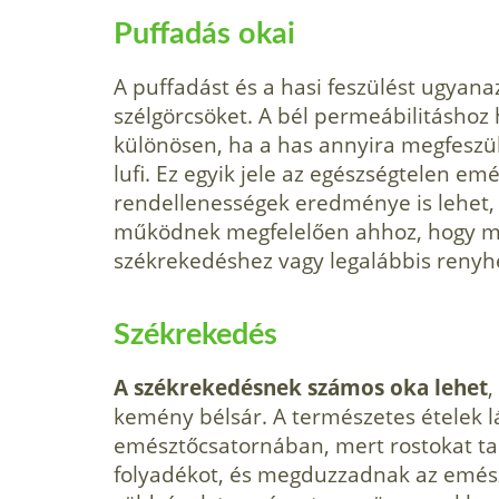
Puffadás okai
A puffadást és a hasi feszülést ugyana
szélgörcsöket. A bél permeábilitáshoz h
különösen, ha a has annyira megfeszül
lufi. Ez egyik jele az egészségtelen em
rendellenességek eredménye is lehet
működnek megfelelően ahhoz, hogy mi
székrekedéshez vagy legalábbis renyh
Székrekedés
A székrekedésnek számos oka lehet
,
kemény bélsár. A természetes ételek 
emésztőcsatornában, mert rostokat tar
folyadékot, és megduzzadnak az emés