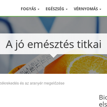
FOGYÁS
EGÉSZSÉG
VÉRNYOMÁS
A jó emésztés titkai
székrekedés és az aranyér megelőzése
Bi
el