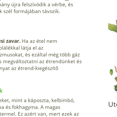
ny újra fel­szívódik a vérbe, és
k szél formájában távozik.
si zavar.
Ha az étel nem
álékkal látja el az
musokat, és ezáltal még több gáz
s meg­változtatni az étrendünket és
nyat az étrend-kiegészítő
k
eket, mint a káposzta, kel­bimbó,
Ut
ma és fokhagy­ma. A magas
termel. Ez azért van, mert ezek az