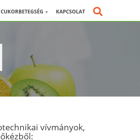
CUKORBETEGSÉG
KAPCSOLAT
otechnikai vívmányok,
sőkézből: