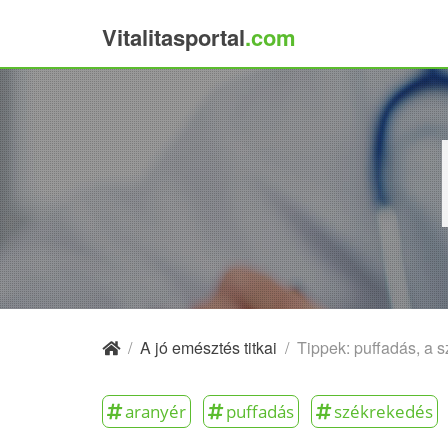
Vitalitasportal
.com
×
/
A jó emésztés titkai
/
Tippek: puffadás, a 
aranyér
puffadás
székrekedés