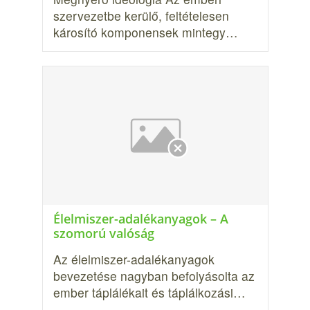
szervezetbe kerülő, feltételesen
károsító komponen­sek mintegy…
Élelmiszer-adalékanyagok – A
szomorú valóság
Az élelmiszer-adalékanyagok
bevezetése nagyban befolyásolta az
ember táplálékait és táplálkozási…