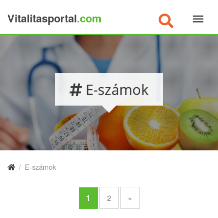
Vitalitasportal
.com
×
E-számok
/
E-számok
1
2
»