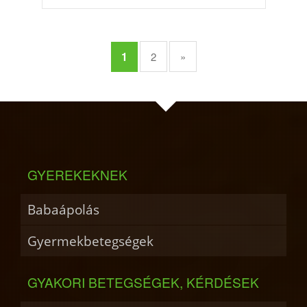
1
2
»
GYEREKEKNEK
Babaápolás
Gyermekbetegségek
GYAKORI BETEGSÉGEK, KÉRDÉSEK