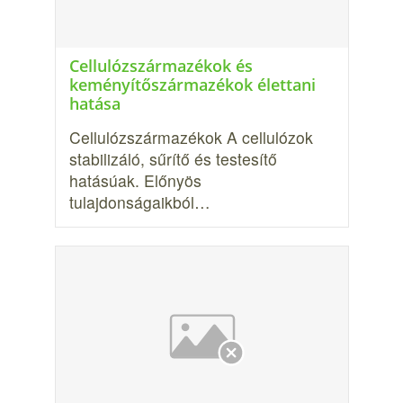
Cellulózszármazékok és
keményítőszármazékok élettani
hatása
Cellulózszármazékok A cellulózok
stabilizáló, sűrítő és testesítő
hatásúak. Előnyös
tulajdonságaikból…