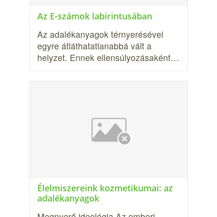
Az E-számok labirintusában
Az adalékanyagok térnyerésével
egyre átláthatatlanabbá vált a
helyzet. Ennek ellensúlyozásaként…
Élelmiszereink kozmetikumai: az
adalék­anyagok
Megnyerő ideológia Az emberi