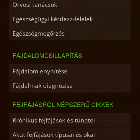
Orvosi tanácsok
Egészségügyi kérdezz-felelek
Egészségmegőrzés
FÁJDALOMCSILLAPÍTÁS
Fájdalom enyhítése
Fájdalmak diagnózisa
FEJFÁJÁSRÓL NÉPSZERŰ CIKKEK
Krónikus fejfájások és tünetei
Akut fejfájások típusai és okai