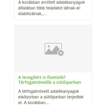
A korábban említett adalékanyagok
általában több feladatot lát­nak el:
stabilizálnak,…
A levegőért is fizetünk?
Térfogatnövelők a sütőiparban
A térfogatnövelő adalékanyagok
elsősorban a sütőiparban terjed­tek
el. A korábban…