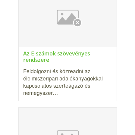
Az E-számok szövevényes
rendszere
Feldolgozni és közreadni az
élelmiszer­ipari adalékanyagokkal
kapcsolatos szerteágazó és
nemegyszer…