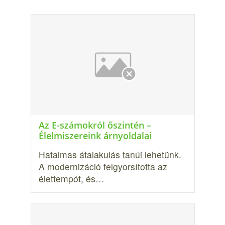
Az E-számokról őszintén –
Élelmiszereink árnyoldalai
Hatalmas átalakulás tanúi lehetünk.
A modernizáció felgyorsította az
élettempót, és…