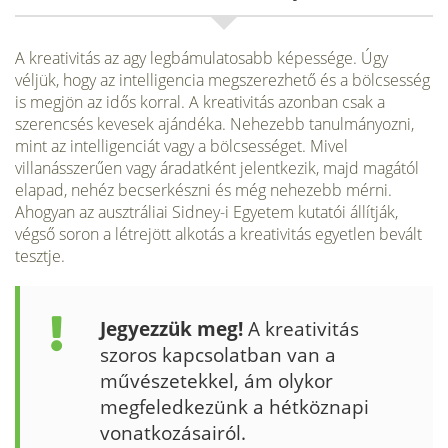
A kreativitás az agy legbámulatosabb képessége. Úgy
véljük, hogy az intelligencia megszerezhető és a bölcsesség
is megjön az idős korral. A kreativitás azonban csak a
szerencsés kevesek ajándéka. Nehezebb tanulmányozni,
mint az intelligenciát vagy a bölcsességet. Mivel
villanásszerűen vagy áradatként jelentkezik, majd magától
elapad, nehéz becserkészni és még nehezebb mérni.
Ahogyan az ausztráliai Sidney-i Egyetem kutatói állítják,
végső soron a létrejött alkotás a kreativitás egyetlen bevált
tesztje.
Jegyezzük meg!
A kreativitás
szoros kapcsolatban van a
művészetekkel, ám olykor
megfeledkezünk a hétköznapi
vonatkozásairól.