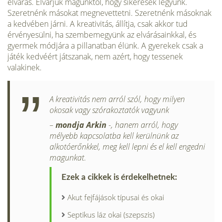
elvárás. Elvárjuk magunktól, hogy sikeresek legyünk.
Szeretnénk másokat megnevettetni. Szeretnénk másoknak
a kedvében járni. A kreativitás, állítja, csak akkor tud
érvényesülni, ha szembemegyünk az elvárásainkkal, és
gyermek módjára a pillanatban élünk. A gyerekek csak a
játék kedvéért játszanak, nem azért, hogy tessenek
valakinek.
A kreativitás nem arról szól, hogy milyen
okosak vagy szórakoztatók vagyunk
–
mondja Arkin
-, hanem arról, hogy
mélyebb kapcsolatba kell kerülnünk az
alkotóerőnkkel, meg kell lepni és el kell engedni
magunkat.
Ezek a cikkek is érdekelhetnek:
Akut fejfájások típusai és okai
Septikus láz okai (szepszis)