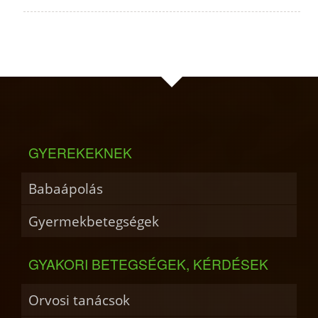
GYEREKEKNEK
Babaápolás
Gyermekbetegségek
GYAKORI BETEGSÉGEK, KÉRDÉSEK
Orvosi tanácsok