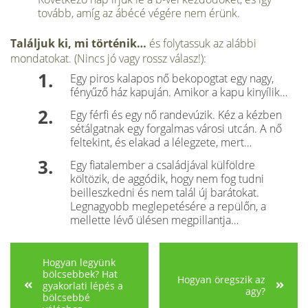
tovább, amíg az ábécé végére nem érünk.
Találjuk ki, mi történik…
és folytassuk az alábbi
mondatokat. (Nincs jó vagy rossz válasz!):
Egy piros kalapos nő bekopogtat egy nagy,
fényűző ház kapuján. Amikor a kapu kinyílik…
Egy férfi és egy nő randevúzik. Kéz a kézben
sétálgatnak egy forgalmas városi utcán. A nő
feltekint, és elakad a lélegzete, mert…
Egy fiatalember a családjával külföldre
költözik, de aggódik, hogy nem fog tudni
beilleszkedni és nem talál új barátokat.
Legnagyobb meglepetésére a repülőn, a
mellette lévő ülésen megpillantja…
Hogyan legyünk
bölcsebbek? Hat
Hogyan öregszik az
gyakorlati lépés a
agy?
bölcsebbé