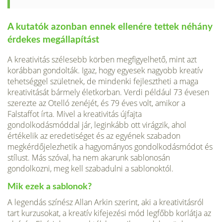
A kutatók azonban ennek ellenére tettek néhány
érdekes megállapítást
A kreativitás szélesebb körben megfigyelhető, mint azt
korábban gondolták. Igaz, hogy egyesek nagyobb kreatív
tehetséggel születnek, de mindenki fejlesztheti a maga
kreativitását bármely életkorban. Verdi például 73 évesen
szerezte az Otelló zenéjét, és 79 éves volt, amikor a
Falstaffot írta. Mivel a kreativitás újfajta
gondolkodásmóddal jár, leginkább ott virágzik, ahol
értékelik az eredetiséget és az egyének szabadon
megkérdőjelezhetik a hagyományos gondolkodásmódot és
stílust. Más szóval, ha nem akarunk sablonosán
gondolkozni, meg kell szabadulni a sablonoktól.
Mik ezek a sablonok?
A legendás színész Allan Arkin szerint, aki a kreativitásról
tart kurzusokat, a kreatív kifejezési mód legfőbb korlátja az