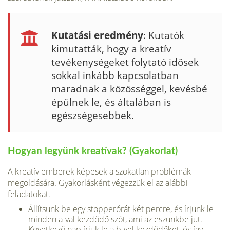
Kutatási eredmény
: Kutatók
kimutatták, hogy a kreatív
tevékenységeket folytató idősek
sokkal inkább kapcsolatban
maradnak a közösséggel, kevésbé
épülnek le, és általában is
egészségesebbek.
Hogyan legyünk kreatívak? (Gyakorlat)
A kreatív emberek képesek a szokatlan problémák
megoldására. Gyakorlásként végezzük el az alábbi
feladatokat.
Állítsunk be egy stopperórát két percre, és írjunk le
minden a-val kezdődő szót, ami az eszünkbe jut.
Következő nap írjuk le a b-vel kezdődőket, és így