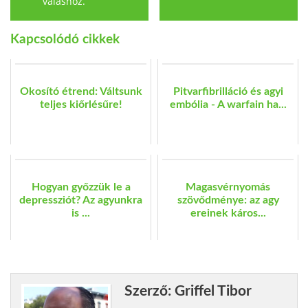
váláshoz.
Kapcsolódó cikkek
Okosító étrend: Váltsunk
Pitvarfibrilláció és agyi
teljes kiőrlésűre!
embólia - A warfain ha...
Hogyan győzzük le a
Magasvérnyomás
depressziót? Az agyunkra
szövődménye: az agy
is ...
ereinek káros...
Szerző: Griffel Tibor