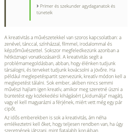
Primer és szekunder agydaganatok és
tüneteik
A kreativitás a művészetekkel van szoros kapcsolatban: a
zenével, tánccal, színházzal, filmmel, irodalommal és
képzőművészettel. Sokszor megfeledkezünk azonban a
hétköznapi vonatkozásairól. A kreativitás segít a
problémamegoldásban, abban, hogy élénken tudjunk
társalogni, és terveket tudjunk kovácsolni a jövőre. Ha
például meglepetéspartit szervezünk, kreatív módon kell a
meglepetést tálalni. Sok ember, akiben nincs semmi
művészi hajlam igen kreatív, amikor meg szeretné úszni a
büntetést egy közlekedési kihágásért („kidumálja” magát),
vagy el kell magyarázni a férjének, miért vett még egy pár
cipőt.
Az idős emberekben is sok a kreativitás, ám néha
emlékeztetni kell őket, hogy teljesen rendben van, ha úgy
szeretnének játszani, mint fiatalabb korukban.