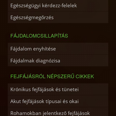
Egészségügyi kérdezz-felelek
Egészségmegőrzés
FÁJDALOMCSILLAPÍTÁS
Fájdalom enyhítése
Fájdalmak diagnózisa
FEJFÁJÁSRÓL NÉPSZERŰ CIKKEK
Krónikus fejfájások és tünetei
Akut fejfájások típusai és okai
Rohamokban jelentkező fejfájások